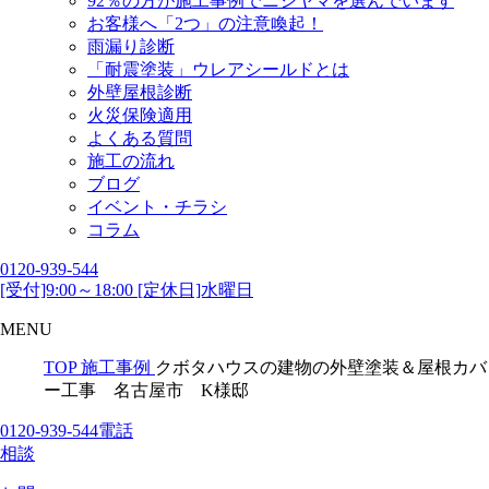
92％の方が施工事例でニシヤマを選んでいます
お客様へ「2つ」の注意喚起！
雨漏り診断
「耐震塗装」ウレアシールドとは
外壁屋根診断
火災保険適用
よくある質問
施工の流れ
ブログ
イベント・チラシ
コラム
0120-939-544
[受付]9:00～18:00 [定休日]水曜日
MENU
TOP
施工事例
クボタハウスの建物の外壁塗装＆屋根カバ
ー工事 名古屋市 K様邸
0120-939-544
電話
相談