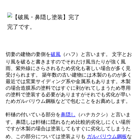
完了です。
切妻の建物の妻側を
破風
（ハフ）と言います。 文字とお
り風を破ると書きますのでそれだけ風当たりが強く風
雨、紫外線にさらされるため劣化も著しい場合が多く見
受けられます。 築年数の古い建物には木製のものが多く
最近では窯業サイディング系や金属系もあります。木製
の場合造膜系の塗料ではすぐに剥がれてしまうため専用
の塗料で塗装する必要がありますがそれでも劣化が早い
ためガルバリウム鋼板などで包むことをお薦めします。
軒樋の付いている部分を
鼻隠し
（ハナカクシ）と言いま
す。鼻隠しは軒樋に隠れるため比較的劣化しにくい場所
ですが木製の場合は塗装してもすぐに劣化してしまうた
め、この部分については塗装よりも
ガルバリウム鋼板
な