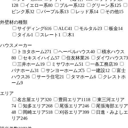
128
イエロー系
80
ブルー系
122
グリーン系
125
ピンク系
32
パープル系
13
レッド系
14
その他
15
外壁材の種類
サイディング
616
ALC
41
モルタル
23
板金
14
タイル
1
スレート
1
木
1
ハウスメーカー
トヨタホーム
271
ヘーベルハウス
40
積水ハウス
80
セキスイハイム
57
住友林業
26
ダイワハウス
73
三井ホーム
19
ミサワホーム
51
一条工務店
39
パナホーム
31
サンヨーホームズ
5
一建設
12
富士
ハウス
26
サーラ住宅
21
タマホーム
6
クレストホ
ーム
9
エリア
名古屋エリア
320
豊田エリア
1118
東三河エリア
74
知多エリア
268
尾張エリア
246
尾張海部エリア
48
岡崎エリア
518
刈谷エリア
399
日進・みよしエ
リア
246