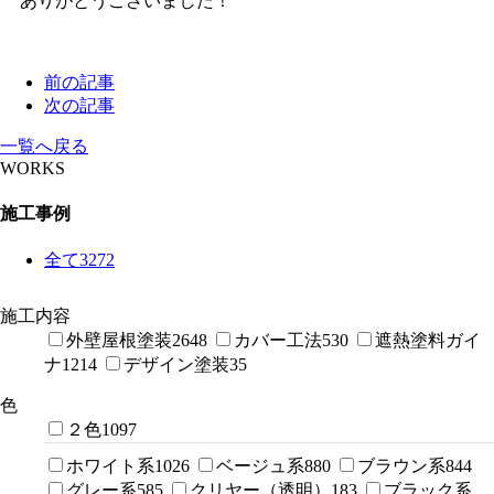
ありがとうございました！
前の記事
次の記事
一覧へ戻る
WORKS
施工事例
全て
3272
施工内容
外壁屋根塗装
2648
カバー工法
530
遮熱塗料ガイ
ナ
1214
デザイン塗装
35
色
２色
1097
ホワイト系
1026
ベージュ系
880
ブラウン系
844
グレー系
585
クリヤー（透明）
183
ブラック系