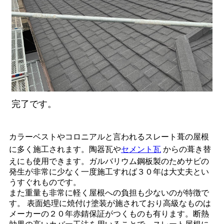
完了です。
カラーベストやコロニアルと言われるスレート葺の屋根
に多く施工されます。陶器瓦や
セメント瓦
からの葺き替
えにも使用できます。ガルバリウム鋼板製のためサビの
発生が非常に少なく一度施工すれば３０年は大丈夫とい
うすぐれものです。
また重量も非常に軽く屋根への負担も少ないのが特徴で
す。 表面処理に焼付け塗装が施されており高級なものは
メーカーの２０年赤錆保証がつくものも有ります。断熱