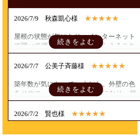
★★★★★
2026/7/9 秋森凱心様
屋根の状態が気になり、インターネット
で調べて瀬戸市で対応してもらえるこち
らに相談しました。最初の相談から説明
が分かりやすく、営業担当の方が丁寧に
★★★★★
2026/7/7 公美子斉藤様
説明してくださったのが印象に残ってい
ます。提案内容や保証の面も納得できた
築年数が気になっていました。外壁の色
ので、屋根カバー工法をお願いすること
あせやコーキングの劣化も気になり、相
にしました。実際の工事では職人さんの
談しました。ホームページやチラシを見
対応も良く、工期についても思っていた
て、店舗にも足を運びました。営業の方
★★★★★
2026/7/2 賢也様
よりスムーズに進めていただけました。
の説明が分かりやすかったです。価格や
友達や近所の方にもおすすめしたいと思
提案内容、保証も納得できました。知立
豊田市の自宅で外壁塗装をお願いしまし
える、信頼できる会社です。
市で外壁塗装と屋根漆喰をお願いしまし