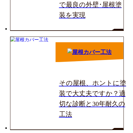
ました。営業担当の方の対応が丁寧で、
で最良の外壁･屋根塗
仕事ぶりが素晴らしく、とても感謝して
工事中も一つひとつ説明してもらえたの
装を実現
います。
岡崎店のレビューをもっとみる
で安心してお任せできました。職人さん
の対応も感じが良く、仕上がりにも満足
しています。全体を通して安心して進め
られた工事でした。
その屋根、ホントに塗
装で大丈夫ですか？適
切な診断と30年耐久の
工法