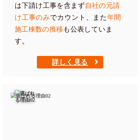
は下請け工事を含まず
自社の元請
け工事のみ
でカウント、また
年間
施工棟数の推移
も公表していま
す。
詳しく見る
NO.1