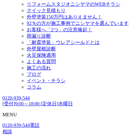
リフォームスタジオニシヤマのWEBチラシ
クイック見積もり
外壁塗装150万円はありえません！
92％の方が施工事例でニシヤマを選んでいます
お客様へ「2つ」の注意喚起！
雨漏り診断
「耐震塗装」ウレアシールドとは
外壁屋根診断
火災保険適用
よくある質問
施工の流れ
ブログ
イベント・チラシ
コラム
0120-939-544
[受付]9:00～18:00 [定休日]水曜日
MENU
0120-939-544
電話
相談