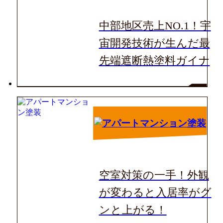
中部地区売上NO.1！宇
宙開発技術が生んだ最
先端遮断熱塗料ガイナ
空室対策の一手！外観
が変わると入居率がグ
ンと上がる！