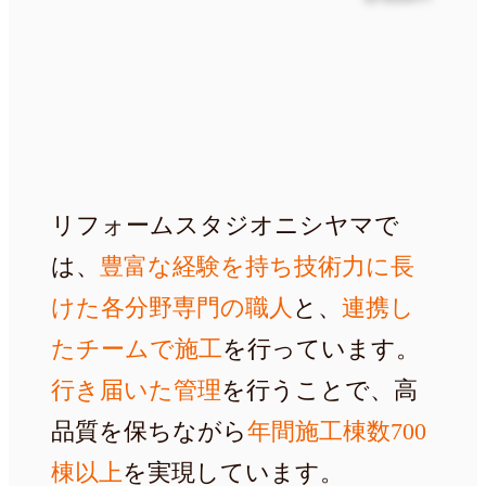
700
以上
リフォームスタジオニシヤマで
は、
豊富な経験を持ち技術力に長
けた各分野専門の職人
と、
連携し
たチームで施工
を行っています。
行き届いた管理
を行うことで、高
品質を保ちながら
年間施工棟数700
棟以上
を実現しています。