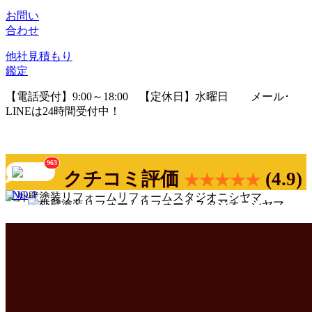
お問い
合わせ
他社見積
もり
鑑定
【電話受付】9:00～18:00 【定休日】水曜日
メール･
LINEは24時間受付中！
963
クチコミ評価
(4.9)
★★★★★
年間施工棟数
累計施工棟数
Googleクチコミ数
700
6500
900
以
以
以
棟
棟
件
上
上
上
NO.1
NO.1
NO.1