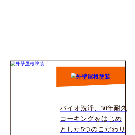
た。コーキングの劣化が気になっていた
た。納得いくまで丁寧に対応してもらえ
ことがきっかけで、店舗を見かけて相談
たことが一番印象に残っています。仕上
してみました。営業担当の方の対応が丁
★★★★★
2026/7/2 taka taka様
がりも満足しています。職人さんの対応
寧で、職人さんの印象も良かったことが
も良かったです。これから外壁工事を考
決め手になりました。実際に工事が始ま
豊田市の自宅で外壁塗装をお願いしまし
えている方に紹介したいです。ありがと
ってからも、営業担当の方はもちろん、
た。外壁の色あせやコーキングの劣化が
うございました。
職人さんの対応も気持ちよく、安心して
気になっていたのがきっかけです。もと
任せることができました。仕上がりにも
もとお店を見て存在を知り、説明が分か
★★★★★
2026/6/31 児玉さち子様
満足しており、依頼して良かったと感じ
りやすかったことや営業担当の方の対
ています。外壁塗装を検討している方は
応、口コミの良さ、これまでの施工実績
豊田市の自宅で、外壁塗装と屋根のカバ
相談してみると良いと思います。
を見て依頼を決めました。実際に工事が
ー工法、板金工事をお願いしました。築
始まると、営業担当の方はもちろん、職
年数が気になり始めたことと、外壁の色
バイオ洗浄、30年耐久
人さんの対応も丁寧で、工事中も都度説
あせがきっかけで相談しましたが、知人
豊田店のレビューをもっとみる
明があり安心してお任せできました。仕
コーキングをはじめ
からの紹介でこちらを知り、口コミの良
上がりや色にも満足しています。特に酷
さや価格、保証内容を比べたうえで決め
とした5つのこだわり
刈谷店のレビューをもっとみる
暑の中で作業してくださった職人さんの