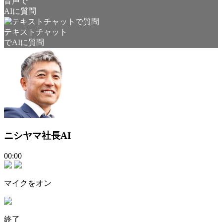
音声で
AIに質問
テキストチャット
でAIに質問
ニシヤマ社長AI
00:00
マイクをオン
終了