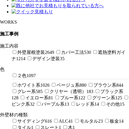
WORKS
施工事例
施工内容
外壁屋根塗装
2649
カバー工法
530
遮熱塗料ガイ
ナ
1214
デザイン塗装
35
色
２色
1097
ホワイト系
1026
ベージュ系
880
ブラウン系
844
グレー系
585
クリヤー（透明）
183
ブラック系
128
イエロー系
81
ブルー系
122
グリーン系
125
ピンク系
32
パープル系
13
レッド系
14
その他
15
外壁材の種類
サイディング
616
ALC
41
モルタル
23
板金
14
タイル
1
スレート
1
木
1