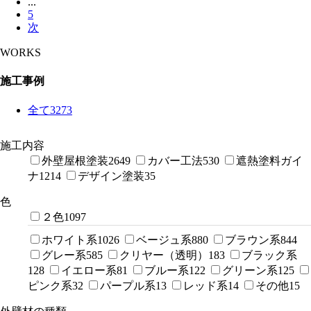
...
5
次
WORKS
施工事例
全て
3273
施工内容
外壁屋根塗装
2649
カバー工法
530
遮熱塗料ガイ
ナ
1214
デザイン塗装
35
色
２色
1097
ホワイト系
1026
ベージュ系
880
ブラウン系
844
グレー系
585
クリヤー（透明）
183
ブラック系
128
イエロー系
81
ブルー系
122
グリーン系
125
ピンク系
32
パープル系
13
レッド系
14
その他
15