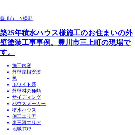
豊川市 N様邸
築25年積水ハウス様施工のお住まいの外
壁塗装工事事例。豊川市三上町の現場で
す。
施工内容
外壁屋根塗装
色
ホワイト系
外壁材の種類
サイディング
ハウスメーカー
積水ハウス
施工エリア
東三河エリア
地域TOP