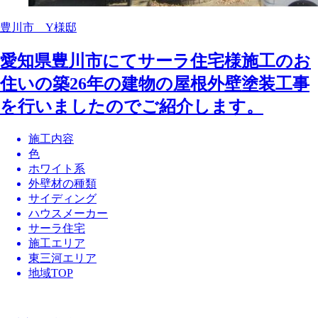
豊川市 Y様邸
愛知県豊川市にてサーラ住宅様施工のお
住いの築26年の建物の屋根外壁塗装工事
を行いましたのでご紹介します。
施工内容
色
ホワイト系
外壁材の種類
サイディング
ハウスメーカー
サーラ住宅
施工エリア
東三河エリア
地域TOP