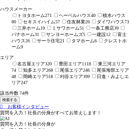
ハウスメーカー
トヨタホーム
271
ヘーベルハウス
40
積水ハウス
80
セキスイハイム
57
住友林業
26
ダイワハウス
73
三井ホーム
19
ミサワホーム
51
一条工務店
39
パナホーム
31
サンヨーホームズ
5
一建設
12
富士
ハウス
26
サーラ住宅
21
タマホーム
6
クレストホ
ーム
9
エリア
名古屋エリア
320
豊田エリア
1118
東三河エリア
74
知多エリア
268
尾張エリア
246
尾張海部エリア
48
岡崎エリア
518
刈谷エリア
399
日進・みよしエ
リア
247
該当件数
74
件
検索する
お客様インタビュー
質問を入力！社長の分身がすべてお答えします！
質問を入力！社長の分身が