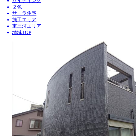
サイディング
２色
サーラ住宅
施工エリア
東三河エリア
地域TOP