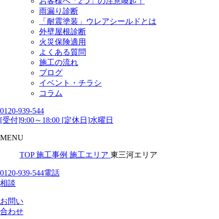
お客様へ「2つ」の注意喚起！
雨漏り診断
「耐震塗装」ウレアシールドとは
外壁屋根診断
火災保険適用
よくある質問
施工の流れ
ブログ
イベント・チラシ
コラム
0120-939-544
[受付]9:00～18:00 [定休日]水曜日
MENU
TOP
施工事例
施工エリア
東三河エリア
0120-939-544
電話
相談
お問い
合わせ