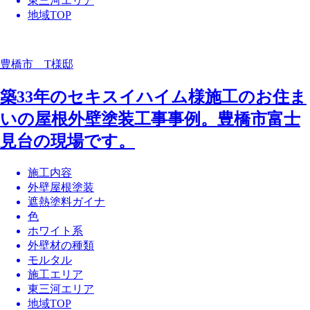
東三河エリア
地域TOP
豊橋市 T様邸
築33年のセキスイハイム様施工のお住ま
いの屋根外壁塗装工事事例。豊橋市富士
見台の現場です。
施工内容
外壁屋根塗装
遮熱塗料ガイナ
色
ホワイト系
外壁材の種類
モルタル
施工エリア
東三河エリア
地域TOP