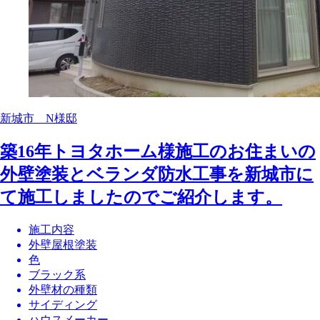
新城市 N様邸
築16年トヨタホーム様施工のお住まいの
外壁塗装とベランダ防水工事を新城市に
て施工しましたのでご紹介します。
施工内容
外壁屋根塗装
色
ブラック系
外壁材の種類
サイディング
ハウスメーカー