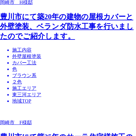
岡崎市 H様邸
豊川市にて築20年の建物の屋根カバーと
外壁塗装、ベランダ防水工事を行いまし
たのでご紹介します。
施工内容
外壁屋根塗装
カバー工法
色
ブラウン系
２色
施工エリア
東三河エリア
地域TOP
岡崎市 F様邸