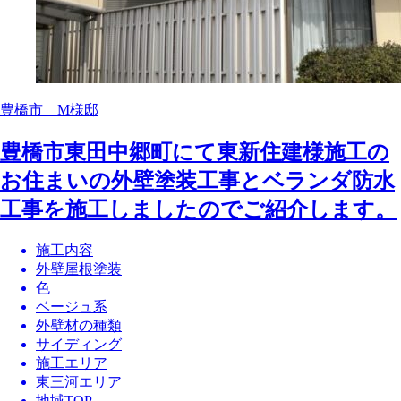
豊橋市 M様邸
豊橋市東田中郷町にて東新住建様施工の
お住まいの外壁塗装工事とベランダ防水
工事を施工しましたのでご紹介します。
施工内容
外壁屋根塗装
色
ベージュ系
外壁材の種類
サイディング
施工エリア
東三河エリア
地域TOP