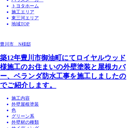
トヨタホーム
施工エリア
東三河エリア
地域TOP
豊川市 N様邸
築12年豊川市御油町にてロイヤルウッド
様施工のお住まいの外壁塗装と屋根カバ
ー、ベランダ防水工事を施工しましたの
でご紹介します。
施工内容
外壁屋根塗装
色
グリーン系
外壁材の種類