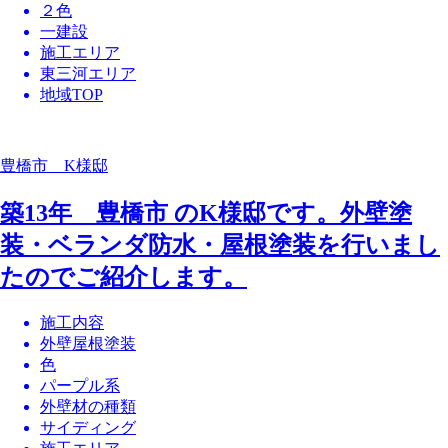
２色
一建設
施工エリア
東三河エリア
地域TOP
豊橋市 K様邸
築13年 豊橋市 のK様邸です。外壁塗
装・ベランダ防水・屋根塗装を行いまし
たのでご紹介します。
施工内容
外壁屋根塗装
色
パープル系
外壁材の種類
サイディング