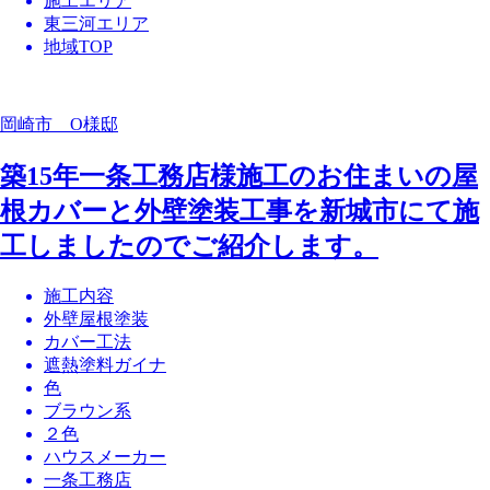
施工エリア
東三河エリア
地域TOP
岡崎市 O様邸
築15年一条工務店様施工のお住まいの屋
根カバーと外壁塗装工事を新城市にて施
工しましたのでご紹介します。
施工内容
外壁屋根塗装
カバー工法
遮熱塗料ガイナ
色
ブラウン系
２色
ハウスメーカー
一条工務店