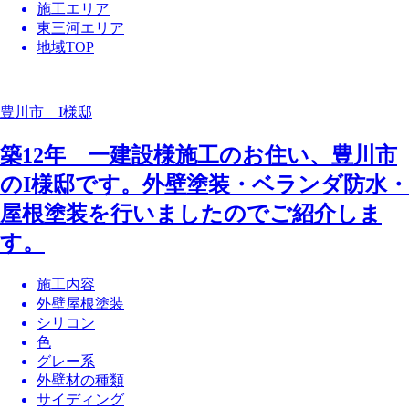
施工エリア
東三河エリア
地域TOP
豊川市 I様邸
築12年 一建設様施工のお住い、豊川市
のI様邸です。外壁塗装・ベランダ防水・
屋根塗装を行いましたのでご紹介しま
す。
施工内容
外壁屋根塗装
シリコン
色
グレー系
外壁材の種類
サイディング