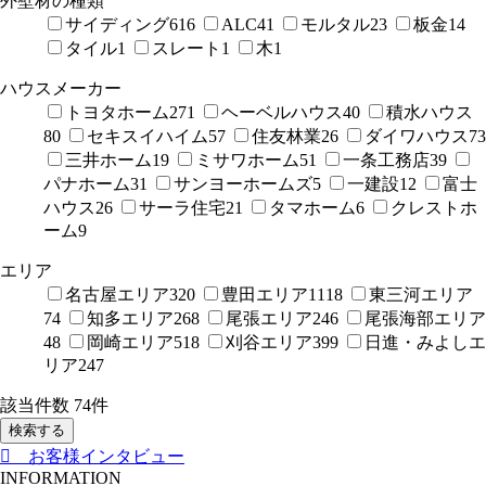
外壁材の種類
サイディング
616
ALC
41
モルタル
23
板金
14
タイル
1
スレート
1
木
1
ハウスメーカー
トヨタホーム
271
ヘーベルハウス
40
積水ハウス
80
セキスイハイム
57
住友林業
26
ダイワハウス
73
三井ホーム
19
ミサワホーム
51
一条工務店
39
パナホーム
31
サンヨーホームズ
5
一建設
12
富士
ハウス
26
サーラ住宅
21
タマホーム
6
クレストホ
ーム
9
エリア
名古屋エリア
320
豊田エリア
1118
東三河エリア
74
知多エリア
268
尾張エリア
246
尾張海部エリア
48
岡崎エリア
518
刈谷エリア
399
日進・みよしエ
リア
247
該当件数
74
件
検索する
お客様インタビュー
INFORMATION