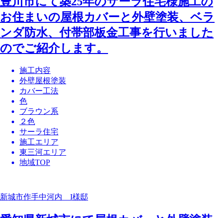
豊川市にて築25年のサーラ住宅様施工の
お住まいの屋根カバーと外壁塗装、ベラ
ンダ防水、付帯部板金工事を行いました
のでご紹介します。
施工内容
外壁屋根塗装
カバー工法
色
ブラウン系
２色
サーラ住宅
施工エリア
東三河エリア
地域TOP
新城市作手中河内 I様邸