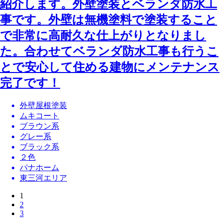
紹介します。外壁塗装とベランダ防水工
事です。外壁は無機塗料で塗装すること
で非常に高耐久な仕上がりとなりまし
た。合わせてベランダ防水工事も行うこ
とで安心して住める建物にメンテナンス
完了です！
外壁屋根塗装
ムキコート
ブラウン系
グレー系
ブラック系
２色
パナホーム
東三河エリア
1
2
3