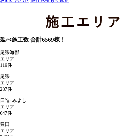
お問い合わせ
他社見積もり鑑定
延べ施工数 合計
6569
棟！
尾張海部
エリア
119
件
尾張
エリア
287
件
日進･みよし
エリア
647
件
豊田
エリア