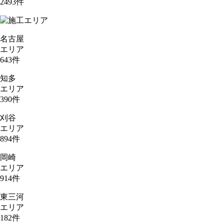
2493
件
名古屋
エリア
643
件
知多
エリア
390
件
刈谷
エリア
894
件
岡崎
エリア
914
件
東三河
エリア
182
件