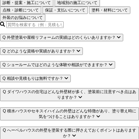
診断・提案・施工について
地域別の施工について
点検・診断について
保証・支払いについて
塗料・材料について
外装のお悩みについて
検
索
キ
Q
外壁塗装や屋根リフォームの実績はどのくらいありますか？
ー
ワ
Q
どのような資格や実績がありますか？
ー
ド
Q
ショールームではどのような体験や相談ができますか？
を
入
Q
相談や見積もりは無料ですか？
力
Q
ダイワハウスの住宅はどんな外壁材が多く、塗装前に注意すべき点はあ
りますか？
Q
積水ハウスやセキスイハイムの外壁はどんな特徴があり、塗り替え時に
気をつけることはありますか？
Q
へーベルハウスの外壁を塗装する際に押さえておくポイントはあります
か？