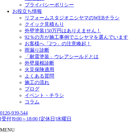
プライバシーポリシー
お役立ち情報
リフォームスタジオニシヤマのWEBチラシ
クイック見積もり
外壁塗装150万円はありえません！
92％の方が施工事例でニシヤマを選んでいます
お客様へ「2つ」の注意喚起！
雨漏り診断
「耐震塗装」ウレアシールドとは
外壁屋根診断
火災保険適用
よくある質問
施工の流れ
ブログ
イベント・チラシ
コラム
0120-939-544
[受付]9:00～18:00 [定休日]水曜日
MENU