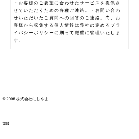
・お客様のご要望に合わせたサービスを提供さ
せていただくための各種ご連絡。
・お問い合わ
せいただいたご質問への回答のご連絡。尚、お
客様から収集する個人情報は弊社の定めるプラ
イバシーポリシーに則って厳重に管理いたしま
す。
プライバシーポリシー
株式会社にしやまでは、リフォームスタジオニ
シヤマホームページ（以下、「当サイト」とい
います。）の運営に際し、お客様のプライバシ
ーを尊重し個人情報に対して十分な配慮を行う
© 2008 株式会社にしやま
と共に大切に保護し、適正な管理を行うことに
努めております。
test
１．個人情報利用目的