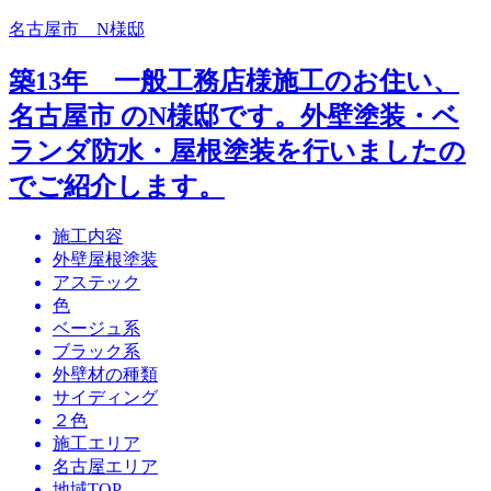
名古屋市 N様邸
築13年 一般工務店様施工のお住い、
名古屋市 のN様邸です。外壁塗装・ベ
ランダ防水・屋根塗装を行いましたの
でご紹介します。
施工内容
外壁屋根塗装
アステック
色
ベージュ系
ブラック系
外壁材の種類
サイディング
２色
施工エリア
名古屋エリア
地域TOP