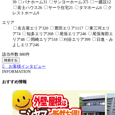
39
パナホーム
31
サンヨーホームズ
5
一建設
12
富士ハウス
26
サーラ住宅
21
タマホーム
6
ク
レストホーム
9
エリア
名古屋エリア
320
豊田エリア
1117
東三河エリ
ア
74
知多エリア
268
尾張エリア
246
尾張海部エ
リア
48
岡崎エリア
518
刈谷エリア
399
日進・み
よしエリア
246
該当件数
880
件
検索する
お客様インタビュー
INFORMATION
おすすめ情報