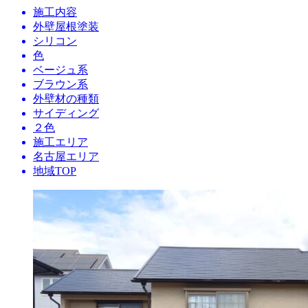
施工内容
外壁屋根塗装
シリコン
色
ベージュ系
ブラウン系
外壁材の種類
サイディング
２色
施工エリア
名古屋エリア
地域TOP