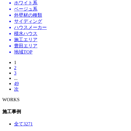
ホワイト系
ベージュ系
外壁材の種類
サイディング
ハウスメーカー
積水ハウス
施工エリア
豊田エリア
地域TOP
1
2
3
...
49
次
WORKS
施工事例
全て
3271