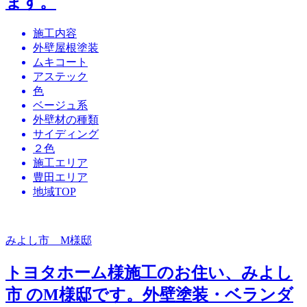
ます。
施工内容
外壁屋根塗装
ムキコート
アステック
色
ベージュ系
外壁材の種類
サイディング
２色
施工エリア
豊田エリア
地域TOP
みよし市 M様邸
トヨタホーム様施工のお住い、みよし
市 のM様邸です。外壁塗装・ベランダ