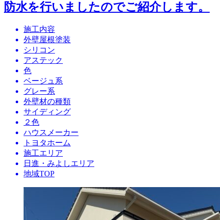
防水を行いましたのでご紹介します。
施工内容
外壁屋根塗装
シリコン
アステック
色
ベージュ系
グレー系
外壁材の種類
サイディング
２色
ハウスメーカー
トヨタホーム
施工エリア
日進・みよしエリア
地域TOP