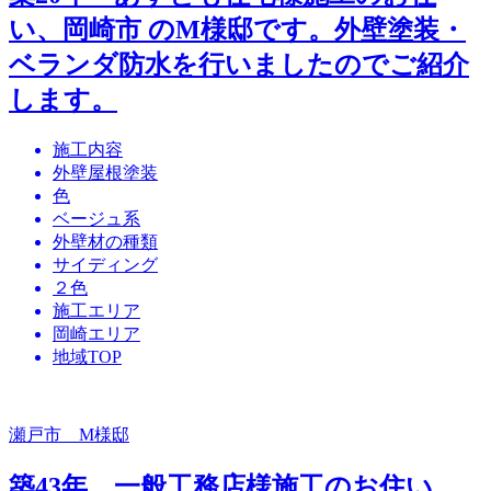
い、岡崎市 のM様邸です。外壁塗装・
ベランダ防水を行いましたのでご紹介
します。
施工内容
外壁屋根塗装
色
ベージュ系
外壁材の種類
サイディング
２色
施工エリア
岡崎エリア
地域TOP
瀬戸市 M様邸
築43年 一般工務店様施工のお住い、