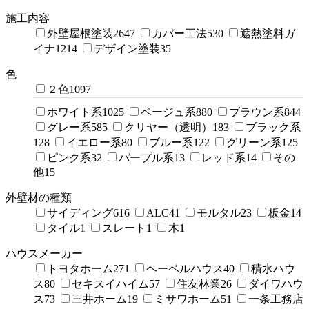
施工内容
外壁屋根塗装
2647
カバー工法
530
遮熱塗料ガ
イナ
1214
デザイン塗装
35
色
２色
1097
ホワイト系
1025
ベージュ系
880
ブラウン系
844
グレー系
585
クリヤー（透明）
183
ブラック系
128
イエロー系
80
ブルー系
122
グリーン系
125
ピンク系
32
パープル系
13
レッド系
14
その
他
15
外壁材の種類
サイディング
616
ALC
41
モルタル
23
板金
14
タイル
1
スレート
1
木
1
ハウスメーカー
トヨタホーム
271
ヘーベルハウス
40
積水ハウ
ス
80
セキスイハイム
57
住友林業
26
ダイワハウ
ス
73
三井ホーム
19
ミサワホーム
51
一条工務店