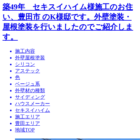
築49年 セキスイハイム様施工のお住
い、豊田市 のK様邸です。外壁塗装・
屋根塗装を行いましたのでご紹介しま
す。
施工内容
外壁屋根塗装
シリコン
アステック
色
ベージュ系
外壁材の種類
サイディング
ハウスメーカー
セキスイハイム
施工エリア
豊田エリア
地域TOP