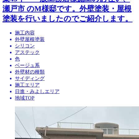
瀬戸市 のM様邸です。外壁塗装・屋根
塗装を行いましたのでご紹介します。
施工内容
外壁屋根塗装
シリコン
アステック
色
ベージュ系
外壁材の種類
サイディング
施工エリア
日進・みよしエリア
地域TOP