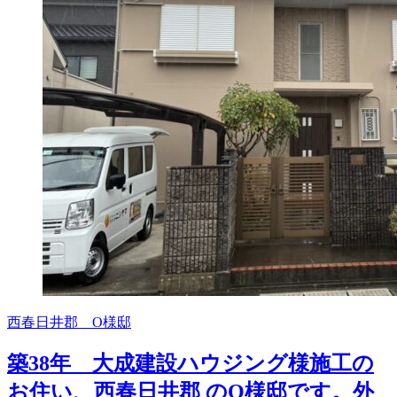
西春日井郡 O様邸
築38年 大成建設ハウジング様施工の
お住い、西春日井郡 のO様邸です。外