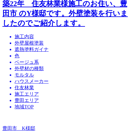
築22年 住友林業様施工のお住い、豊
田市 のY様邸です。外壁塗装を行いま
したのでご紹介します。
施工内容
外壁屋根塗装
遮熱塗料ガイナ
色
ベージュ系
外壁材の種類
モルタル
ハウスメーカー
住友林業
施工エリア
豊田エリア
地域TOP
豊田市 K様邸