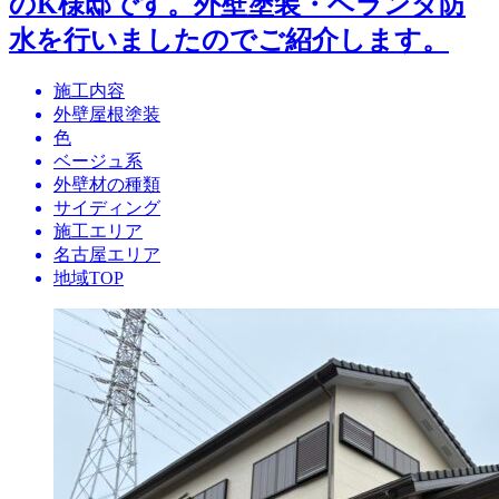
のK様邸です。外壁塗装・ベランダ防
水を行いましたのでご紹介します。
施工内容
外壁屋根塗装
色
ベージュ系
外壁材の種類
サイディング
施工エリア
名古屋エリア
地域TOP