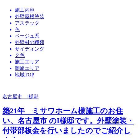
施工内容
外壁屋根塗装
アステック
色
ベージュ系
外壁材の種類
サイディング
２色
施工エリア
岡崎エリア
地域TOP
名古屋市 I様邸
築21年 ミサワホーム様施工のお住
い、名古屋市 のI様邸です。外壁塗装・
付帯部板金を行いましたのでご紹介し