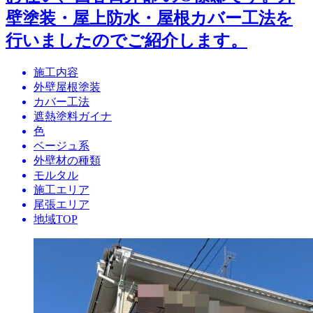
壁塗装・屋上防水・屋根カバー工法を
行いましたのでご紹介します。
施工内容
外壁屋根塗装
カバー工法
遮熱塗料ガイナ
色
ベージュ系
外壁材の種類
モルタル
施工エリア
尾張エリア
地域TOP