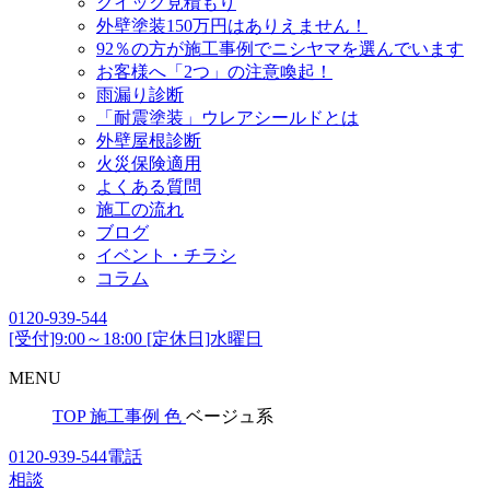
クイック見積もり
外壁塗装150万円はありえません！
92％の方が施工事例でニシヤマを選んでいます
お客様へ「2つ」の注意喚起！
雨漏り診断
「耐震塗装」ウレアシールドとは
外壁屋根診断
火災保険適用
よくある質問
施工の流れ
ブログ
イベント・チラシ
コラム
0120-939-544
[受付]9:00～18:00 [定休日]水曜日
MENU
TOP
施工事例
色
ベージュ系
0120-939-544
電話
相談