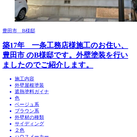
豊田市 B様邸
築17年 一条工務店様施工のお住い、
豊田市 のB様邸です。外壁塗装を行い
ましたのでご紹介します。
施工内容
外壁屋根塗装
遮熱塗料ガイナ
色
ベージュ系
ブラウン系
外壁材の種類
サイディング
２色
ハウスメーカー