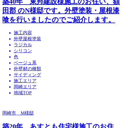
築40年 東邦建設様施工のお住い、額
田郡 のN様邸です。外壁塗装・屋根漆
喰を行いましたのでご紹介します。
施工内容
外壁屋根塗装
ラジカル
シリコン
色
ベージュ系
外壁材の種類
サイディング
施工エリア
岡崎エリア
地域TOP
岡崎市 M様邸
築20年 あすとも住宅様施工のお住