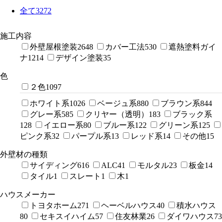
全て
3272
施工内容
外壁屋根塗装
2648
カバー工法
530
遮熱塗料ガイ
ナ
1214
デザイン塗装
35
色
２色
1097
ホワイト系
1026
ベージュ系
880
ブラウン系
844
グレー系
585
クリヤー（透明）
183
ブラック系
128
イエロー系
80
ブルー系
122
グリーン系
125
ピンク系
32
パープル系
13
レッド系
14
その他
15
外壁材の種類
サイディング
616
ALC
41
モルタル
23
板金
14
タイル
1
スレート
1
木
1
ハウスメーカー
トヨタホーム
271
ヘーベルハウス
40
積水ハウス
80
セキスイハイム
57
住友林業
26
ダイワハウス
73