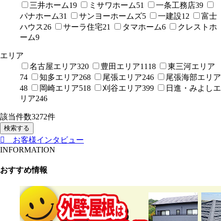
三井ホーム
19
ミサワホーム
51
一条工務店
39
パナホーム
31
サンヨーホームズ
5
一建設
12
富士
ハウス
26
サーラ住宅
21
タマホーム
6
クレストホ
ーム
9
エリア
名古屋エリア
320
豊田エリア
1118
東三河エリア
74
知多エリア
268
尾張エリア
246
尾張海部エリア
48
岡崎エリア
518
刈谷エリア
399
日進・みよしエ
リア
246
該当件数
3272
件
検索する
お客様インタビュー
INFORMATION
おすすめ情報