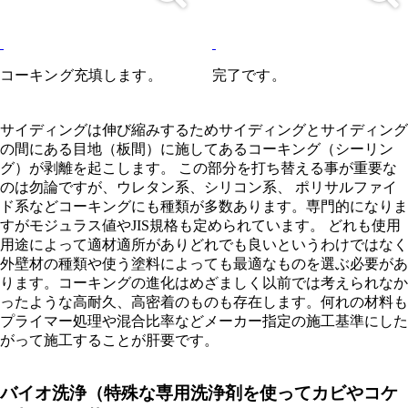
コーキング充填します。
完了です。
サイディングは伸び縮みするためサイディングとサイディング
の間にある目地（板間）に施してあるコーキング（シーリン
グ）が剥離を起こします。 この部分を打ち替える事が重要な
のは勿論ですが、ウレタン系、シリコン系、 ポリサルファイ
ド系などコーキングにも種類が多数あります。専門的になりま
すがモジュラス値やJIS規格も定められています。 どれも使用
用途によって適材適所がありどれでも良いというわけではなく
外壁材の種類や使う塗料によっても最適なものを選ぶ必要があ
ります。コーキングの進化はめざましく以前では考えられなか
ったような高耐久、高密着のものも存在します。何れの材料も
プライマー処理や混合比率などメーカー指定の施工基準にした
がって施工することが肝要です。
バイオ洗浄（特殊な専用洗浄剤を使ってカビやコケ