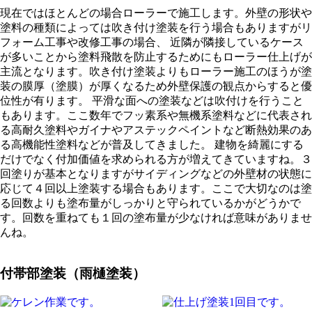
現在ではほとんどの場合ローラーで施工します。外壁の形状や
塗料の種類によっては吹き付け塗装を行う場合もありますがリ
フォーム工事や改修工事の場合、 近隣が隣接しているケース
が多いことから塗料飛散を防止するためにもローラー仕上げが
主流となります。吹き付け塗装よりもローラー施工のほうが塗
装の膜厚（塗膜）が厚くなるため外壁保護の観点からすると優
位性が有ります。 平滑な面への塗装などは吹付けを行うこと
もあります。ここ数年でフッ素系や無機系塗料などに代表され
る高耐久塗料やガイナやアステックペイントなど断熱効果のあ
る高機能性塗料などが普及してきました。 建物を綺麗にする
だけでなく付加価値を求められる方が増えてきていますね。３
回塗りが基本となりますがサイディングなどの外壁材の状態に
応じて４回以上塗装する場合もあります。ここで大切なのは塗
る回数よりも塗布量がしっかりと守られているかがどうかで
す。回数を重ねても１回の塗布量が少なければ意味がありませ
んね。
付帯部塗装（雨樋塗装）