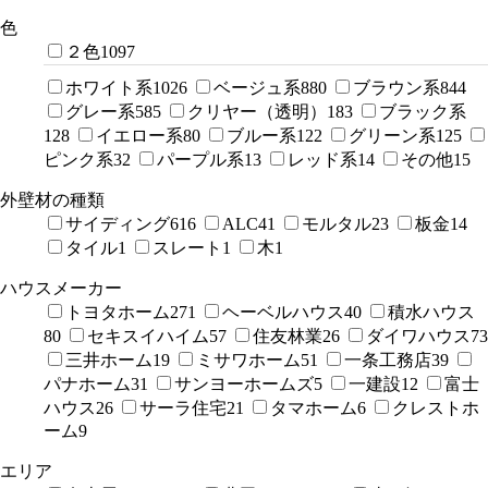
色
２色
1097
ホワイト系
1026
ベージュ系
880
ブラウン系
844
グレー系
585
クリヤー（透明）
183
ブラック系
128
イエロー系
80
ブルー系
122
グリーン系
125
ピンク系
32
パープル系
13
レッド系
14
その他
15
外壁材の種類
サイディング
616
ALC
41
モルタル
23
板金
14
タイル
1
スレート
1
木
1
ハウスメーカー
トヨタホーム
271
ヘーベルハウス
40
積水ハウス
80
セキスイハイム
57
住友林業
26
ダイワハウス
73
三井ホーム
19
ミサワホーム
51
一条工務店
39
パナホーム
31
サンヨーホームズ
5
一建設
12
富士
ハウス
26
サーラ住宅
21
タマホーム
6
クレストホ
ーム
9
エリア