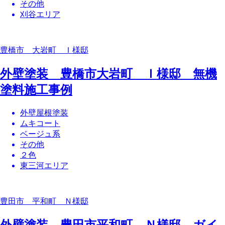
その他
刈谷エリア
豊橋市 大岩町 Ｉ様邸
外壁塗装 豊橋市大岩町 Ｉ様邸 無機
塗料施工事例
外壁屋根塗装
ムキコート
ベージュ系
その他
２色
東三河エリア
豊田市 平和町 Ｎ様邸