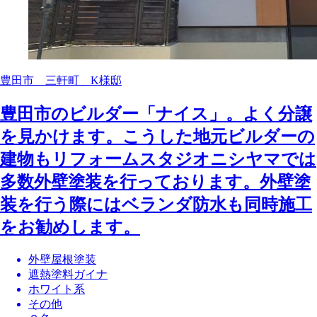
豊田市 三軒町 K様邸
豊田市のビルダー「ナイス」。よく分譲
を見かけます。こうした地元ビルダーの
建物もリフォームスタジオニシヤマでは
多数外壁塗装を行っております。外壁塗
装を行う際にはベランダ防水も同時施工
をお勧めします。
外壁屋根塗装
遮熱塗料ガイナ
ホワイト系
その他