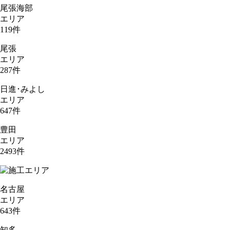
尾張海部
エリア
119
件
尾張
エリア
287
件
日進･みよし
エリア
647
件
豊田
エリア
2493
件
名古屋
エリア
643
件
知多