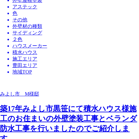
外壁屋根塗装
アステック
色
その他
外壁材の種類
サイディング
２色
ハウスメーカー
積水ハウス
施工エリア
豊田エリア
地域TOP
みよし市 M様邸
築17年みよし市黒笹にて積水ハウス様施
工のお住まいの外壁塗装工事とベランダ
防水工事を行いましたのでご紹介しま
す。