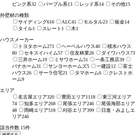
ピンク系
32
パープル系
13
レッド系
14
その他
15
外壁材の種類
サイディング
616
ALC
41
モルタル
23
板金
14
タイル
1
スレート
1
木
1
ハウスメーカー
トヨタホーム
271
ヘーベルハウス
40
積水ハウス
80
セキスイハイム
57
住友林業
26
ダイワハウス
73
三井ホーム
19
ミサワホーム
51
一条工務店
39
パナホーム
31
サンヨーホームズ
5
一建設
12
富士
ハウス
26
サーラ住宅
21
タマホーム
6
クレストホ
ーム
9
エリア
名古屋エリア
320
豊田エリア
1118
東三河エリア
74
知多エリア
268
尾張エリア
246
尾張海部エリア
48
岡崎エリア
518
刈谷エリア
399
日進・みよしエ
リア
246
該当件数
15
件
検索する