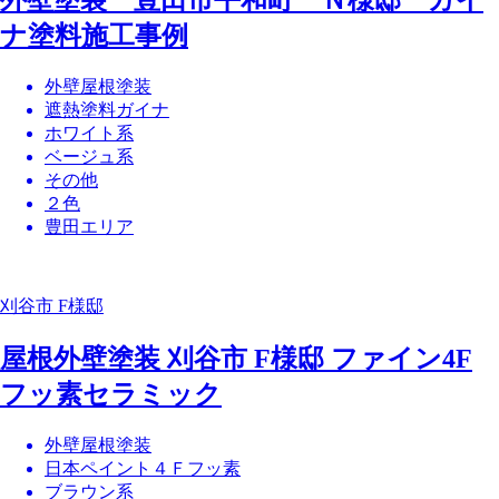
外壁塗装 豊田市平和町 Ｎ様邸 ガイ
ナ塗料施工事例
外壁屋根塗装
遮熱塗料ガイナ
ホワイト系
ベージュ系
その他
２色
豊田エリア
刈谷市 F様邸
屋根外壁塗装 刈谷市 F様邸 ファイン4F
フッ素セラミック
外壁屋根塗装
日本ペイント４Ｆフッ素
ブラウン系