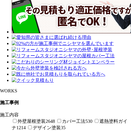
WORKS
施工事例
施工内容
外壁屋根塗装
2648
カバー工法
530
遮熱塗料ガイ
ナ
1214
デザイン塗装
35