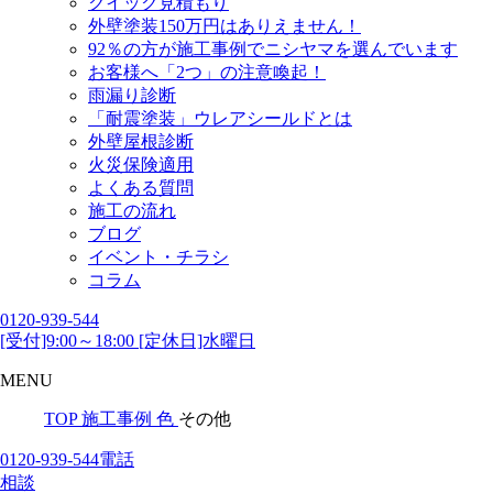
クイック見積もり
外壁塗装150万円はありえません！
92％の方が施工事例でニシヤマを選んでいます
お客様へ「2つ」の注意喚起！
雨漏り診断
「耐震塗装」ウレアシールドとは
外壁屋根診断
火災保険適用
よくある質問
施工の流れ
ブログ
イベント・チラシ
コラム
0120-939-544
[受付]9:00～18:00 [定休日]水曜日
MENU
TOP
施工事例
色
その他
0120-939-544
電話
相談