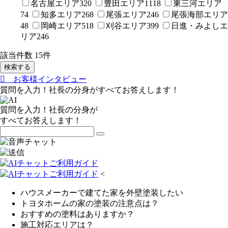
名古屋エリア
320
豊田エリア
1118
東三河エリア
74
知多エリア
268
尾張エリア
246
尾張海部エリア
48
岡崎エリア
518
刈谷エリア
399
日進・みよしエ
リア
246
該当件数
15
件
検索する
お客様インタビュー
質問を入力！社長の分身がすべてお答えします！
質問を入力！社長の分身が
すべてお答えします！
<
ハウスメーカーで建てた家を外壁塗装したい
トヨタホームの家の塗装の注意点は？
おすすめの塗料はありますか？
施工対応エリアは？