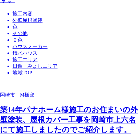
施工内容
外壁屋根塗装
色
その他
２色
ハウスメーカー
積水ハウス
施工エリア
日進・みよしエリア
地域TOP
岡崎市 M様邸
築14年パナホーム様施工のお住まいの外
壁塗装、屋根カバー工事を岡崎市上六名
にて施工しましたのでご紹介します。