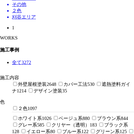
その他
２色
刈谷エリア
1
WORKS
施工事例
全て
3272
施工内容
外壁屋根塗装
2648
カバー工法
530
遮熱塗料ガイ
ナ
1214
デザイン塗装
35
色
２色
1097
ホワイト系
1026
ベージュ系
880
ブラウン系
844
グレー系
585
クリヤー（透明）
183
ブラック系
128
イエロー系
80
ブルー系
122
グリーン系
125