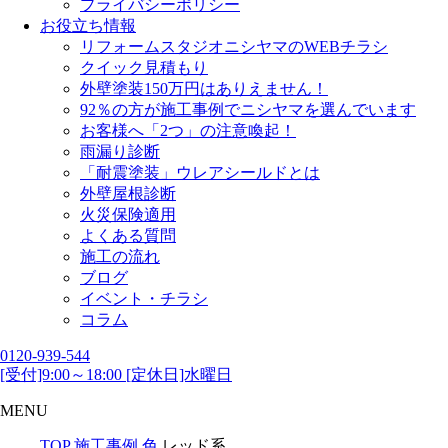
プライバシーポリシー
お役立ち情報
リフォームスタジオニシヤマのWEBチラシ
クイック見積もり
外壁塗装150万円はありえません！
92％の方が施工事例でニシヤマを選んでいます
お客様へ「2つ」の注意喚起！
雨漏り診断
「耐震塗装」ウレアシールドとは
外壁屋根診断
火災保険適用
よくある質問
施工の流れ
ブログ
イベント・チラシ
コラム
0120-939-544
[受付]9:00～18:00 [定休日]水曜日
MENU
TOP
施工事例
色
レッド系