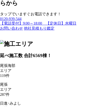
タップでいますぐお電話できます！
0120-939-544
【電話受付】9:00～18:00 【定休日】水曜日
お問い合わせ
他社見積もり鑑定
延べ施工数 合計
6569
棟！
尾張海部
エリア
119
件
尾張
エリア
287
件
日進･みよし