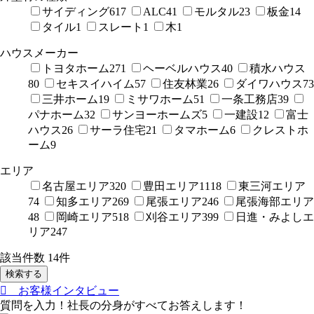
サイディング
617
ALC
41
モルタル
23
板金
14
タイル
1
スレート
1
木
1
ハウスメーカー
トヨタホーム
271
ヘーベルハウス
40
積水ハウス
80
セキスイハイム
57
住友林業
26
ダイワハウス
73
三井ホーム
19
ミサワホーム
51
一条工務店
39
パナホーム
32
サンヨーホームズ
5
一建設
12
富士
ハウス
26
サーラ住宅
21
タマホーム
6
クレストホ
ーム
9
エリア
名古屋エリア
320
豊田エリア
1118
東三河エリア
74
知多エリア
269
尾張エリア
246
尾張海部エリア
48
岡崎エリア
518
刈谷エリア
399
日進・みよしエ
リア
247
該当件数
14
件
検索する
お客様インタビュー
質問を入力！社長の分身がすべてお答えします！