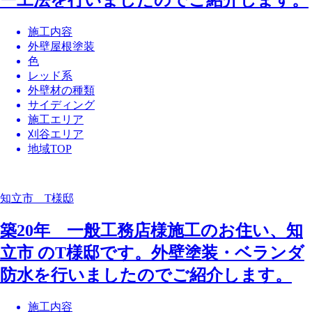
施工内容
外壁屋根塗装
色
レッド系
外壁材の種類
サイディング
施工エリア
刈谷エリア
地域TOP
知立市 T様邸
築20年 一般工務店様施工のお住い、知
立市 のT様邸です。外壁塗装・ベランダ
防水を行いましたのでご紹介します。
施工内容