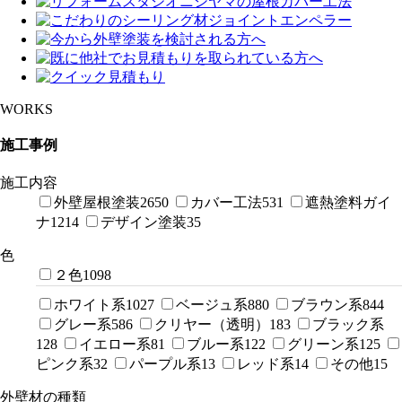
WORKS
施工事例
施工内容
外壁屋根塗装
2650
カバー工法
531
遮熱塗料ガイ
ナ
1214
デザイン塗装
35
色
２色
1098
ホワイト系
1027
ベージュ系
880
ブラウン系
844
グレー系
586
クリヤー（透明）
183
ブラック系
128
イエロー系
81
ブルー系
122
グリーン系
125
ピンク系
32
パープル系
13
レッド系
14
その他
15
外壁材の種類