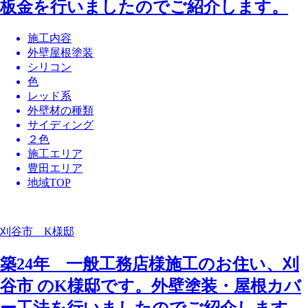
板金を行いましたのでご紹介します。
施工内容
外壁屋根塗装
シリコン
色
レッド系
外壁材の種類
サイディング
２色
施工エリア
豊田エリア
地域TOP
刈谷市 K様邸
築24年 一般工務店様施工のお住い、刈
谷市 のK様邸です。外壁塗装・屋根カバ
ー工法を行いましたのでご紹介します。