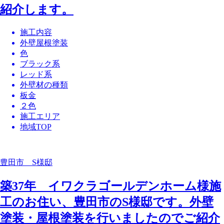
紹介します。
施工内容
外壁屋根塗装
色
ブラック系
レッド系
外壁材の種類
板金
２色
施工エリア
地域TOP
豊田市 S様邸
築37年 イワクラゴールデンホーム様施
工のお住い、豊田市のS様邸です。外壁
塗装・屋根塗装を行いましたのでご紹介