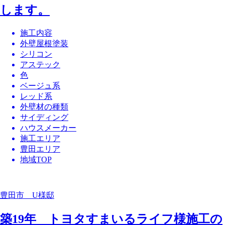
します。
施工内容
外壁屋根塗装
シリコン
アステック
色
ベージュ系
レッド系
外壁材の種類
サイディング
ハウスメーカー
施工エリア
豊田エリア
地域TOP
豊田市 U様邸
築19年 トヨタすまいるライフ様施工の