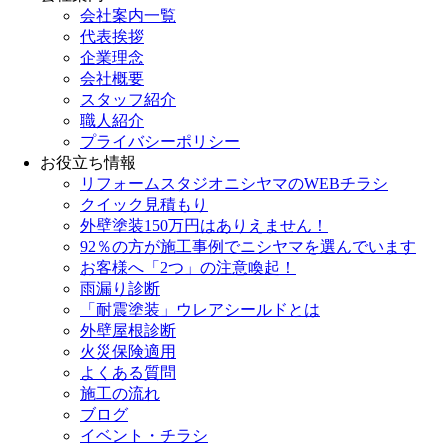
会社案内一覧
代表挨拶
企業理念
会社概要
スタッフ紹介
職人紹介
プライバシーポリシー
お役立ち情報
リフォームスタジオニシヤマのWEBチラシ
クイック見積もり
外壁塗装150万円はありえません！
92％の方が施工事例でニシヤマを選んでいます
お客様へ「2つ」の注意喚起！
雨漏り診断
「耐震塗装」ウレアシールドとは
外壁屋根診断
火災保険適用
よくある質問
施工の流れ
ブログ
イベント・チラシ