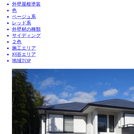
外壁屋根塗装
色
ベージュ系
レッド系
外壁材の種類
サイディング
２色
施工エリア
刈谷エリア
地域TOP