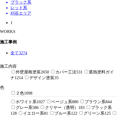
ブラック系
レッド系
刈谷エリア
1
WORKS
施工事例
全て
3274
施工内容
外壁屋根塗装
2650
カバー工法
531
遮熱塗料ガイ
ナ
1214
デザイン塗装
35
色
２色
1098
ホワイト系
1027
ベージュ系
880
ブラウン系
844
グレー系
586
クリヤー（透明）
183
ブラック系
128
イエロー系
81
ブルー系
122
グリーン系
125