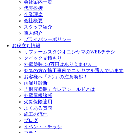
会社案内一覧
代表挨拶
企業理念
会社概要
スタッフ紹介
職人紹介
プライバシーポリシー
お役立ち情報
リフォームスタジオニシヤマのWEBチラシ
クイック見積もり
外壁塗装150万円はありえません！
92％の方が施工事例でニシヤマを選んでいます
お客様へ「2つ」の注意喚起！
雨漏り診断
「耐震塗装」ウレアシールドとは
外壁屋根診断
火災保険適用
よくある質問
施工の流れ
ブログ
イベント・チラシ
コラム