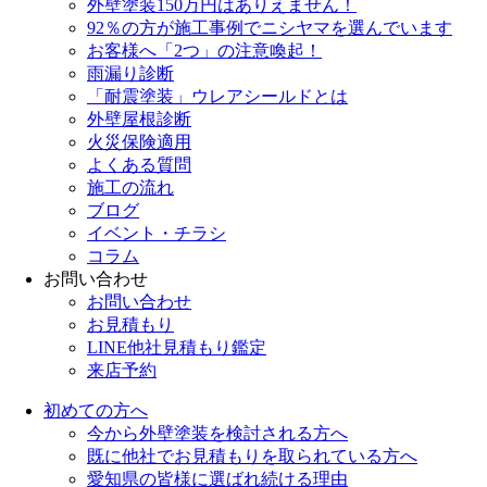
外壁塗装150万円はありえません！
92％の方が施工事例でニシヤマを選んでいます
お客様へ「2つ」の注意喚起！
雨漏り診断
「耐震塗装」ウレアシールドとは
外壁屋根診断
火災保険適用
よくある質問
施工の流れ
ブログ
イベント・チラシ
コラム
お問い合わせ
お問い合わせ
お見積もり
LINE他社見積もり鑑定
来店予約
初めての方へ
今から外壁塗装を検討される方へ
既に他社でお見積もりを取られている方へ
愛知県の皆様に選ばれ続ける理由