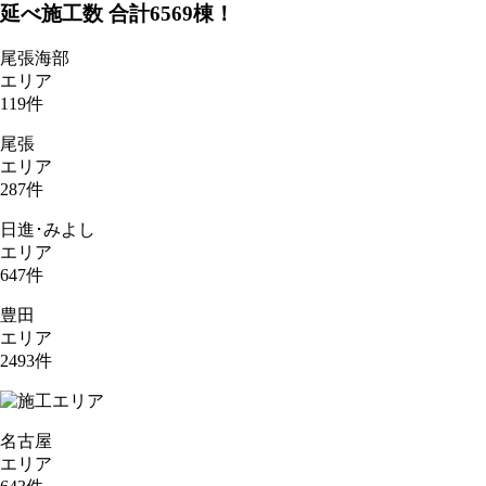
延べ施工数 合計
6569
棟！
尾張海部
エリア
119
件
尾張
エリア
287
件
日進･みよし
エリア
647
件
豊田
エリア
2493
件
名古屋
エリア