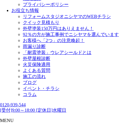
プライバシーポリシー
お役立ち情報
リフォームスタジオニシヤマのWEBチラシ
クイック見積もり
外壁塗装150万円はありえません！
92％の方が施工事例でニシヤマを選んでいます
お客様へ「2つ」の注意喚起！
雨漏り診断
「耐震塗装」ウレアシールドとは
外壁屋根診断
火災保険適用
よくある質問
施工の流れ
ブログ
イベント・チラシ
コラム
0120-939-544
[受付]9:00～18:00 [定休日]水曜日
MENU