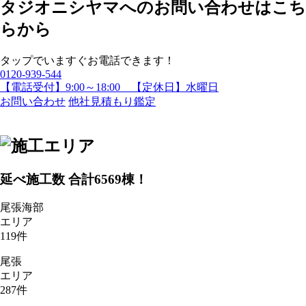
タップでいますぐお電話できます！
0120-939-544
【電話受付】9:00～18:00 【定休日】水曜日
お問い合わせ
他社見積もり鑑定
延べ施工数 合計
6569
棟！
尾張海部
エリア
119
件
尾張
エリア
287
件