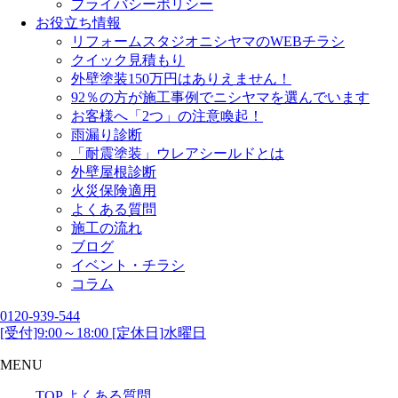
プライバシーポリシー
お役立ち情報
リフォームスタジオニシヤマのWEBチラシ
クイック見積もり
外壁塗装150万円はありえません！
92％の方が施工事例でニシヤマを選んでいます
お客様へ「2つ」の注意喚起！
雨漏り診断
「耐震塗装」ウレアシールドとは
外壁屋根診断
火災保険適用
よくある質問
施工の流れ
ブログ
イベント・チラシ
コラム
0120-939-544
[受付]9:00～18:00 [定休日]水曜日
MENU
TOP
よくある質問