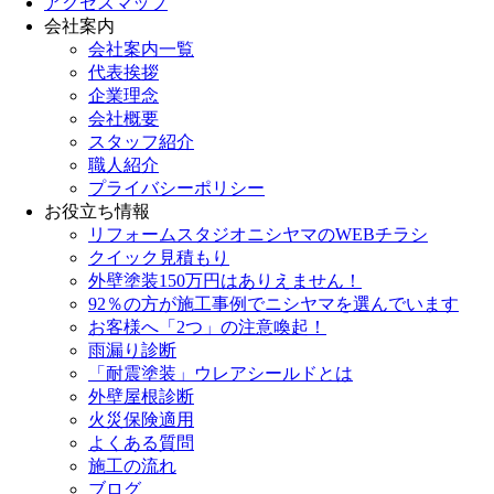
アクセスマップ
会社案内
会社案内一覧
代表挨拶
企業理念
会社概要
スタッフ紹介
職人紹介
プライバシーポリシー
お役立ち情報
リフォームスタジオニシヤマのWEBチラシ
クイック見積もり
外壁塗装150万円はありえません！
92％の方が施工事例でニシヤマを選んでいます
お客様へ「2つ」の注意喚起！
雨漏り診断
「耐震塗装」ウレアシールドとは
外壁屋根診断
火災保険適用
よくある質問
施工の流れ
ブログ