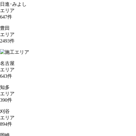
日進･みよし
エリア
647
件
豊田
エリア
2493
件
名古屋
エリア
643
件
知多
エリア
390
件
刈谷
エリア
894
件
岡崎