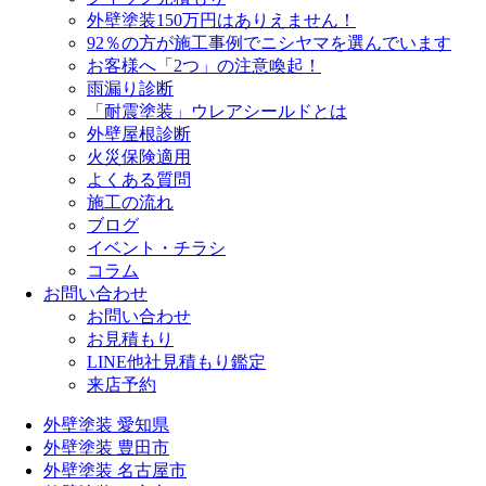
外壁塗装150万円はありえません！
92％の方が施工事例でニシヤマを選んでいます
お客様へ「2つ」の注意喚起！
雨漏り診断
「耐震塗装」ウレアシールドとは
外壁屋根診断
火災保険適用
よくある質問
施工の流れ
ブログ
イベント・チラシ
コラム
お問い合わせ
お問い合わせ
お見積もり
LINE他社見積もり鑑定
来店予約
外壁塗装 愛知県
外壁塗装 豊田市
外壁塗装 名古屋市