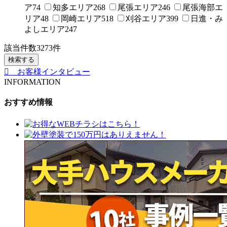
ア
74
知多エリア
268
尾張エリア
246
尾張海部エ
リア
48
岡崎エリア
518
刈谷エリア
399
日進・み
よしエリア
247
該当件数
3273
件
検索する
お客様インタビュー
INFORMATION
おすすめ情報