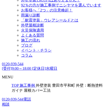
外壁塗装150万円はありえません！
92％の方が施工事例でニシヤマを選んでいます
お客様へ「2つ」の注意喚起！
雨漏り診断
「耐震塗装」ウレアシールドとは
外壁屋根診断
火災保険適用
よくある質問
施工の流れ
ブログ
イベント・チラシ
コラム
0120-939-544
[受付]9:00～18:00 [定休日]水曜日
MENU
TOP
施工事例
外壁塗装 豊田市平和町 外壁：断熱塗料
ガイナ 屋根カバー工法
0120-939-544
電話
相談