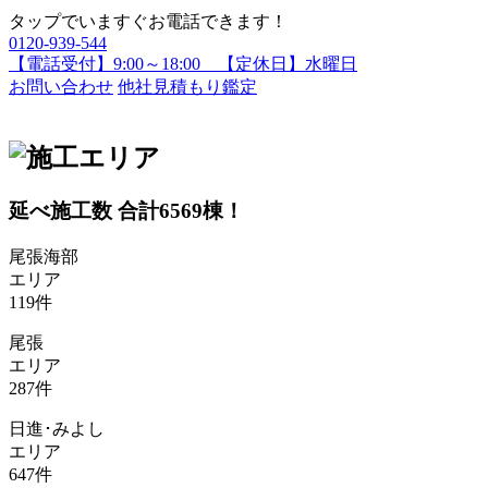
タップでいますぐお電話できます！
0120-939-544
【電話受付】9:00～18:00 【定休日】水曜日
お問い合わせ
他社見積もり鑑定
延べ施工数 合計
6569
棟！
尾張海部
エリア
119
件
尾張
エリア
287
件
日進･みよし
エリア
647
件