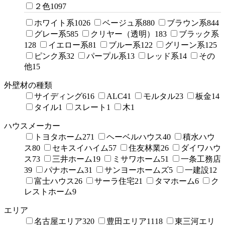
２色
1097
ホワイト系
1026
ベージュ系
880
ブラウン系
844
グレー系
585
クリヤー（透明）
183
ブラック系
128
イエロー系
81
ブルー系
122
グリーン系
125
ピンク系
32
パープル系
13
レッド系
14
その
他
15
外壁材の種類
サイディング
616
ALC
41
モルタル
23
板金
14
タイル
1
スレート
1
木
1
ハウスメーカー
トヨタホーム
271
ヘーベルハウス
40
積水ハウ
ス
80
セキスイハイム
57
住友林業
26
ダイワハウ
ス
73
三井ホーム
19
ミサワホーム
51
一条工務店
39
パナホーム
31
サンヨーホームズ
5
一建設
12
富士ハウス
26
サーラ住宅
21
タマホーム
6
ク
レストホーム
9
エリア
名古屋エリア
320
豊田エリア
1118
東三河エリ