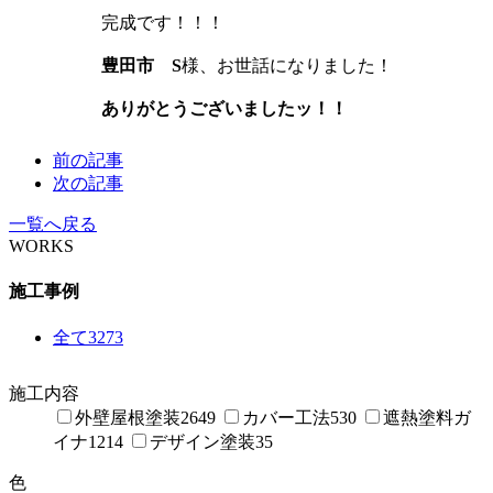
完成です！！！
豊田市 S
様、お世話になりました！
ありがとうございましたッ！！
前の記事
次の記事
一覧へ戻る
WORKS
施工事例
全て
3273
施工内容
外壁屋根塗装
2649
カバー工法
530
遮熱塗料ガ
イナ
1214
デザイン塗装
35
色