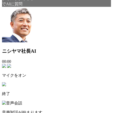
でAIに質問
ニシヤマ社長AI
00:00
マイクをオン
終了
音声対話が始まります。