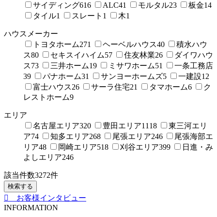
サイディング
616
ALC
41
モルタル
23
板金
14
タイル
1
スレート
1
木
1
ハウスメーカー
トヨタホーム
271
ヘーベルハウス
40
積水ハウ
ス
80
セキスイハイム
57
住友林業
26
ダイワハウ
ス
73
三井ホーム
19
ミサワホーム
51
一条工務店
39
パナホーム
31
サンヨーホームズ
5
一建設
12
富士ハウス
26
サーラ住宅
21
タマホーム
6
ク
レストホーム
9
エリア
名古屋エリア
320
豊田エリア
1118
東三河エリ
ア
74
知多エリア
268
尾張エリア
246
尾張海部エ
リア
48
岡崎エリア
518
刈谷エリア
399
日進・み
よしエリア
246
該当件数
3272
件
検索する
お客様インタビュー
INFORMATION