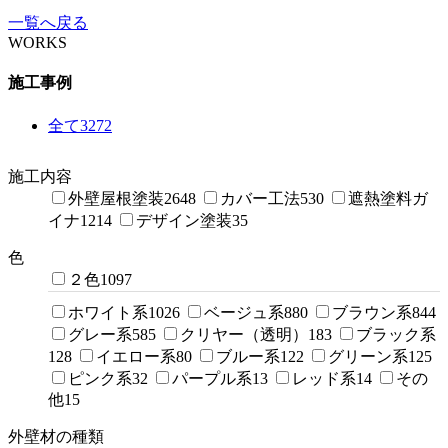
一覧へ戻る
WORKS
施工事例
全て
3272
施工内容
外壁屋根塗装
2648
カバー工法
530
遮熱塗料ガ
イナ
1214
デザイン塗装
35
色
２色
1097
ホワイト系
1026
ベージュ系
880
ブラウン系
844
グレー系
585
クリヤー（透明）
183
ブラック系
128
イエロー系
80
ブルー系
122
グリーン系
125
ピンク系
32
パープル系
13
レッド系
14
その
他
15
外壁材の種類