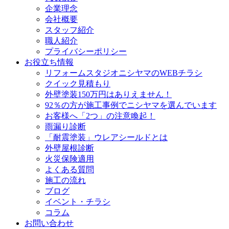
企業理念
会社概要
スタッフ紹介
職人紹介
プライバシーポリシー
お役立ち情報
リフォームスタジオニシヤマのWEBチラシ
クイック見積もり
外壁塗装150万円はありえません！
92％の方が施工事例でニシヤマを選んでいます
お客様へ「2つ」の注意喚起！
雨漏り診断
「耐震塗装」ウレアシールドとは
外壁屋根診断
火災保険適用
よくある質問
施工の流れ
ブログ
イベント・チラシ
コラム
お問い合わせ