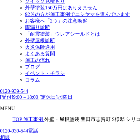
クイック見積もり
外壁塗装150万円はありえません！
92％の方が施工事例でニシヤマを選んでいます
お客様へ「2つ」の注意喚起！
雨漏り診断
「耐震塗装」ウレアシールドとは
外壁屋根診断
火災保険適用
よくある質問
施工の流れ
ブログ
イベント・チラシ
コラム
0120-939-544
[受付]9:00～18:00 [定休日]水曜日
MENU
TOP
施工事例
外壁・屋根塗装 豊田市志賀町 S様邸 シリ
0120-939-544
電話
相談