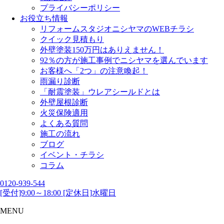
プライバシーポリシー
お役立ち情報
リフォームスタジオニシヤマのWEBチラシ
クイック見積もり
外壁塗装150万円はありえません！
92％の方が施工事例でニシヤマを選んでいます
お客様へ「2つ」の注意喚起！
雨漏り診断
「耐震塗装」ウレアシールドとは
外壁屋根診断
火災保険適用
よくある質問
施工の流れ
ブログ
イベント・チラシ
コラム
0120-939-544
[受付]9:00～18:00 [定休日]水曜日
MENU