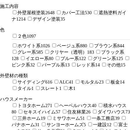
施工内容
外壁屋根塗装
2648
カバー工法
530
遮熱塗料ガイ
ナ
1214
デザイン塗装
35
色
２色
1097
ホワイト系
1026
ベージュ系
880
ブラウン系
844
グレー系
585
クリヤー（透明）
183
ブラック系
128
イエロー系
80
ブルー系
122
グリーン系
125
ピンク系
32
パープル系
13
レッド系
14
その他
15
外壁材の種類
サイディング
616
ALC
41
モルタル
23
板金
14
タイル
1
スレート
1
木
1
ハウスメーカー
トヨタホーム
271
ヘーベルハウス
40
積水ハウス
80
セキスイハイム
57
住友林業
26
ダイワハウス
73
三井ホーム
19
ミサワホーム
51
一条工務店
39
パナホーム
31
サンヨーホームズ
5
一建設
12
富士