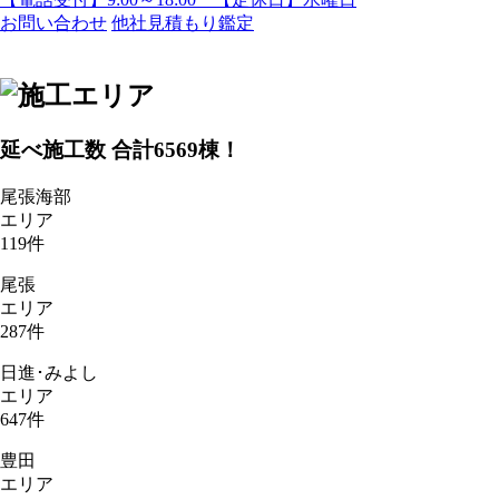
お問い合わせ
他社見積もり鑑定
延べ施工数 合計
6569
棟！
尾張海部
エリア
119
件
尾張
エリア
287
件
日進･みよし
エリア
647
件
豊田
エリア