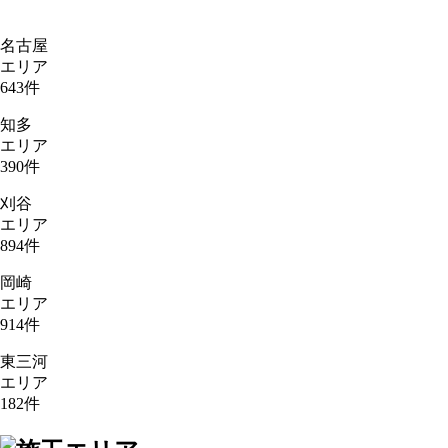
名古屋
エリア
643
件
知多
エリア
390
件
刈谷
エリア
894
件
岡崎
エリア
914
件
東三河
エリア
182
件