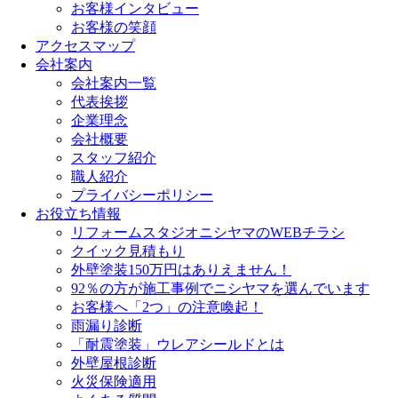
お客様インタビュー
お客様の笑顔
アクセスマップ
会社案内
会社案内一覧
代表挨拶
企業理念
会社概要
スタッフ紹介
職人紹介
プライバシーポリシー
お役立ち情報
リフォームスタジオニシヤマのWEBチラシ
クイック見積もり
外壁塗装150万円はありえません！
92％の方が施工事例でニシヤマを選んでいます
お客様へ「2つ」の注意喚起！
雨漏り診断
「耐震塗装」ウレアシールドとは
外壁屋根診断
火災保険適用