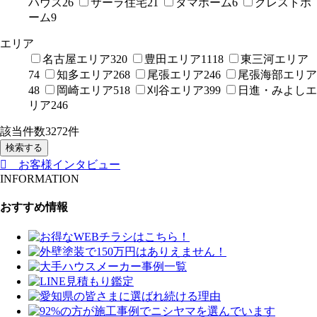
ハウス
26
サーラ住宅
21
タマホーム
6
クレストホ
ーム
9
エリア
名古屋エリア
320
豊田エリア
1118
東三河エリア
74
知多エリア
268
尾張エリア
246
尾張海部エリア
48
岡崎エリア
518
刈谷エリア
399
日進・みよしエ
リア
246
該当件数
3272
件
検索する
お客様インタビュー
INFORMATION
おすすめ情報