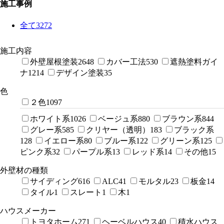
施工事例
全て
3272
施工内容
外壁屋根塗装
2648
カバー工法
530
遮熱塗料ガイ
ナ
1214
デザイン塗装
35
色
２色
1097
ホワイト系
1026
ベージュ系
880
ブラウン系
844
グレー系
585
クリヤー（透明）
183
ブラック系
128
イエロー系
80
ブルー系
122
グリーン系
125
ピンク系
32
パープル系
13
レッド系
14
その他
15
外壁材の種類
サイディング
616
ALC
41
モルタル
23
板金
14
タイル
1
スレート
1
木
1
ハウスメーカー
トヨタホーム
271
ヘーベルハウス
40
積水ハウス