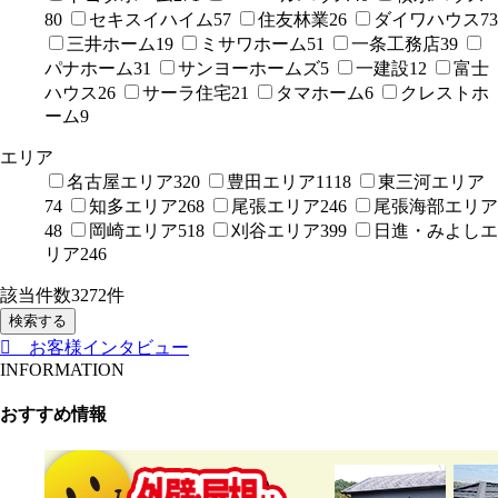
80
セキスイハイム
57
住友林業
26
ダイワハウス
73
三井ホーム
19
ミサワホーム
51
一条工務店
39
パナホーム
31
サンヨーホームズ
5
一建設
12
富士
ハウス
26
サーラ住宅
21
タマホーム
6
クレストホ
ーム
9
エリア
名古屋エリア
320
豊田エリア
1118
東三河エリア
74
知多エリア
268
尾張エリア
246
尾張海部エリア
48
岡崎エリア
518
刈谷エリア
399
日進・みよしエ
リア
246
該当件数
3272
件
検索する
お客様インタビュー
INFORMATION
おすすめ情報