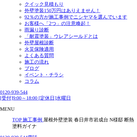
クイック見積もり
外壁塗装150万円はありえません！
92％の方が施工事例でニシヤマを選んでいます
お客様へ「2つ」の注意喚起！
雨漏り診断
「耐震塗装」ウレアシールドとは
外壁屋根診断
火災保険適用
よくある質問
施工の流れ
ブログ
イベント・チラシ
コラム
0120-939-544
[受付]9:00～18:00 [定休日]水曜日
MENU
TOP
施工事例
屋根外壁塗装 春日井市岩成台 N様邸 断熱
塗料ガイナ