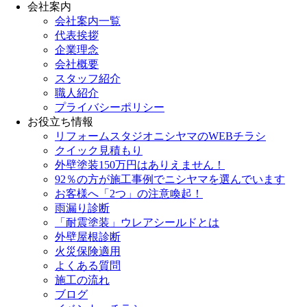
会社案内
会社案内一覧
代表挨拶
企業理念
会社概要
スタッフ紹介
職人紹介
プライバシーポリシー
お役立ち情報
リフォームスタジオニシヤマのWEBチラシ
クイック見積もり
外壁塗装150万円はありえません！
92％の方が施工事例でニシヤマを選んでいます
お客様へ「2つ」の注意喚起！
雨漏り診断
「耐震塗装」ウレアシールドとは
外壁屋根診断
火災保険適用
よくある質問
施工の流れ
ブログ