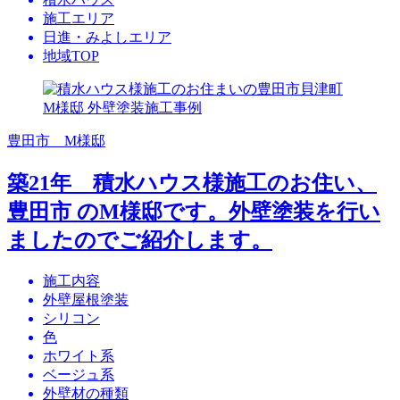
施工エリア
日進・みよしエリア
地域TOP
豊田市 M様邸
築21年 積水ハウス様施工のお住い、
豊田市 のM様邸です。外壁塗装を行い
ましたのでご紹介します。
施工内容
外壁屋根塗装
シリコン
色
ホワイト系
ベージュ系
外壁材の種類