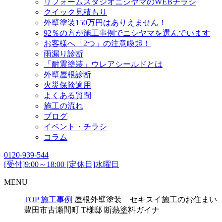
リフォームスタジオニシヤマのWEBチラシ
クイック見積もり
外壁塗装150万円はありえません！
92％の方が施工事例でニシヤマを選んでいます
お客様へ「2つ」の注意喚起！
雨漏り診断
「耐震塗装」ウレアシールドとは
外壁屋根診断
火災保険適用
よくある質問
施工の流れ
ブログ
イベント・チラシ
コラム
0120-939-544
[受付]9:00～18:00 [定休日]水曜日
MENU
TOP
施工事例
屋根外壁塗装 セキスイ施工のお住まい
豊田市古瀬間町 T様邸 断熱塗料ガイナ