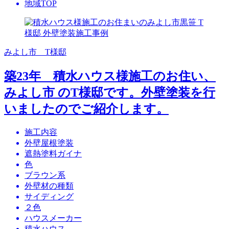
地域TOP
みよし市 T様邸
築23年 積水ハウス様施工のお住い、
みよし市 のT様邸です。外壁塗装を行
いましたのでご紹介します。
施工内容
外壁屋根塗装
遮熱塗料ガイナ
色
ブラウン系
外壁材の種類
サイディング
２色
ハウスメーカー
積水ハウス