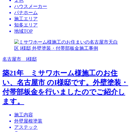
２色
ハウスメーカー
パナホーム
施工エリア
知多エリア
地域TOP
名古屋市 I様邸
築21年 ミサワホーム様施工のお住
い、名古屋市 のI様邸です。外壁塗装・
付帯部板金を行いましたのでご紹介し
ます。
施工内容
外壁屋根塗装
アステック