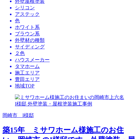
外壁屋根塗装
シリコン
アステック
色
ホワイト系
ブラウン系
外壁材の種類
サイディング
２色
ハウスメーカー
タマホーム
施工エリア
豊田エリア
地域TOP
岡崎市 I様邸
築15年 ミサワホーム様施工のお住