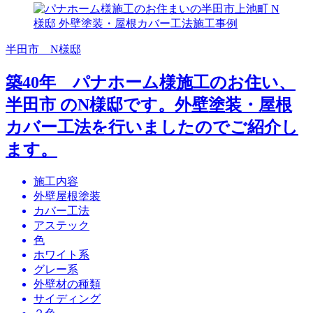
半田市 N様邸
築40年 パナホーム様施工のお住い、
半田市 のN様邸です。外壁塗装・屋根
カバー工法を行いましたのでご紹介し
ます。
施工内容
外壁屋根塗装
カバー工法
アステック
色
ホワイト系
グレー系
外壁材の種類
サイディング