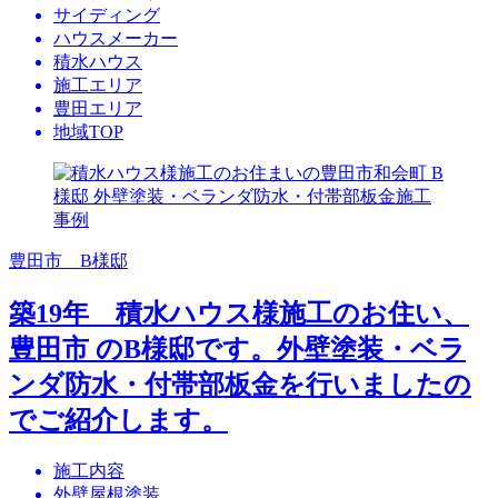
サイディング
ハウスメーカー
積水ハウス
施工エリア
豊田エリア
地域TOP
豊田市 B様邸
築19年 積水ハウス様施工のお住い、
豊田市 のB様邸です。外壁塗装・ベラ
ンダ防水・付帯部板金を行いましたの
でご紹介します。
施工内容
外壁屋根塗装