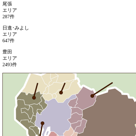
尾張
エリア
287
件
日進･みよし
エリア
647
件
豊田
エリア
2493
件