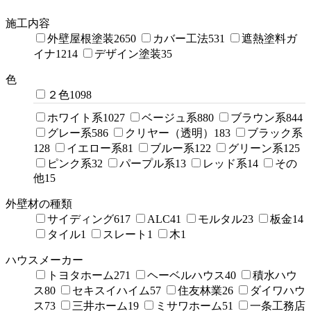
施工内容
外壁屋根塗装
2650
カバー工法
531
遮熱塗料ガ
イナ
1214
デザイン塗装
35
色
２色
1098
ホワイト系
1027
ベージュ系
880
ブラウン系
844
グレー系
586
クリヤー（透明）
183
ブラック系
128
イエロー系
81
ブルー系
122
グリーン系
125
ピンク系
32
パープル系
13
レッド系
14
その
他
15
外壁材の種類
サイディング
617
ALC
41
モルタル
23
板金
14
タイル
1
スレート
1
木
1
ハウスメーカー
トヨタホーム
271
ヘーベルハウス
40
積水ハウ
ス
80
セキスイハイム
57
住友林業
26
ダイワハウ
ス
73
三井ホーム
19
ミサワホーム
51
一条工務店