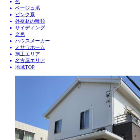
色
ベージュ系
ピンク系
外壁材の種類
サイディング
２色
ハウスメーカー
ミサワホーム
施工エリア
名古屋エリア
地域TOP