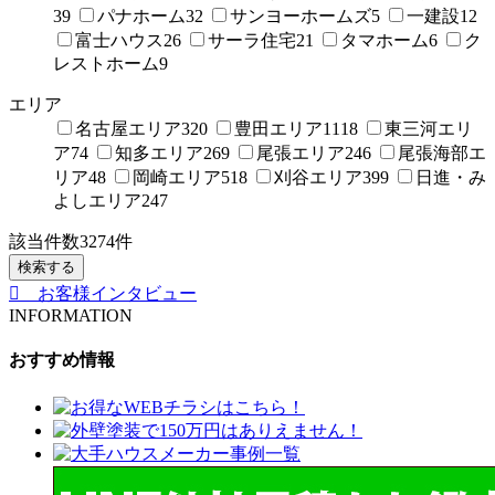
39
パナホーム
32
サンヨーホームズ
5
一建設
12
富士ハウス
26
サーラ住宅
21
タマホーム
6
ク
レストホーム
9
エリア
名古屋エリア
320
豊田エリア
1118
東三河エリ
ア
74
知多エリア
269
尾張エリア
246
尾張海部エ
リア
48
岡崎エリア
518
刈谷エリア
399
日進・み
よしエリア
247
該当件数
3274
件
検索する
お客様インタビュー
INFORMATION
おすすめ情報