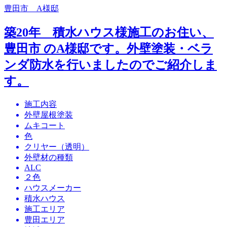
豊田市 A様邸
築20年 積水ハウス様施工のお住い、
豊田市 のA様邸です。外壁塗装・ベラ
ンダ防水を行いましたのでご紹介しま
す。
施工内容
外壁屋根塗装
ムキコート
色
クリヤー（透明）
外壁材の種類
ALC
２色
ハウスメーカー
積水ハウス
施工エリア
豊田エリア