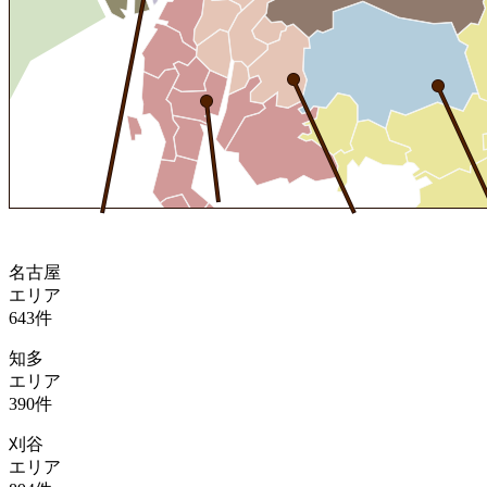
名古屋
エリア
643
件
知多
エリア
390
件
刈谷
エリア