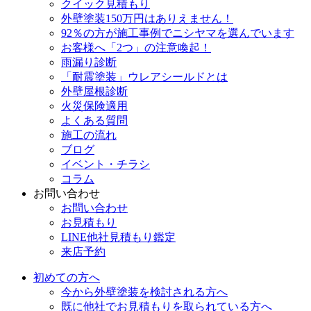
クイック見積もり
外壁塗装150万円はありえません！
92％の方が施工事例でニシヤマを選んでいます
お客様へ「2つ」の注意喚起！
雨漏り診断
「耐震塗装」ウレアシールドとは
外壁屋根診断
火災保険適用
よくある質問
施工の流れ
ブログ
イベント・チラシ
コラム
お問い合わせ
お問い合わせ
お見積もり
LINE他社見積もり鑑定
来店予約
初めての方へ
今から外壁塗装を検討される方へ
既に他社でお見積もりを取られている方へ