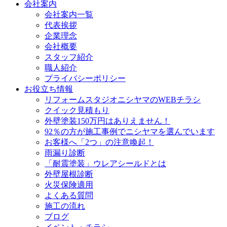
会社案内
会社案内一覧
代表挨拶
企業理念
会社概要
スタッフ紹介
職人紹介
プライバシーポリシー
お役立ち情報
リフォームスタジオニシヤマのWEBチラシ
クイック見積もり
外壁塗装150万円はありえません！
92％の方が施工事例でニシヤマを選んでいます
お客様へ「2つ」の注意喚起！
雨漏り診断
「耐震塗装」ウレアシールドとは
外壁屋根診断
火災保険適用
よくある質問
施工の流れ
ブログ