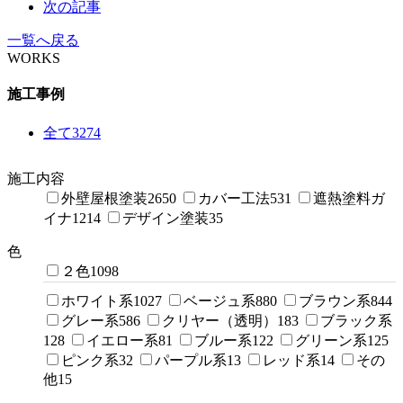
次の記事
一覧へ戻る
WORKS
施工事例
全て
3274
施工内容
外壁屋根塗装
2650
カバー工法
531
遮熱塗料ガ
イナ
1214
デザイン塗装
35
色
２色
1098
ホワイト系
1027
ベージュ系
880
ブラウン系
844
グレー系
586
クリヤー（透明）
183
ブラック系
128
イエロー系
81
ブルー系
122
グリーン系
125
ピンク系
32
パープル系
13
レッド系
14
その
他
15