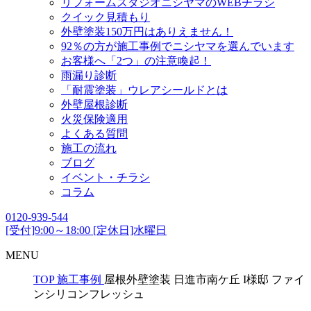
リフォームスタジオニシヤマのWEBチラシ
クイック見積もり
外壁塗装150万円はありえません！
92％の方が施工事例でニシヤマを選んでいます
お客様へ「2つ」の注意喚起！
雨漏り診断
「耐震塗装」ウレアシールドとは
外壁屋根診断
火災保険適用
よくある質問
施工の流れ
ブログ
イベント・チラシ
コラム
0120-939-544
[受付]9:00～18:00 [定休日]水曜日
MENU
TOP
施工事例
屋根外壁塗装 日進市南ケ丘 I様邸 ファイ
ンシリコンフレッシュ