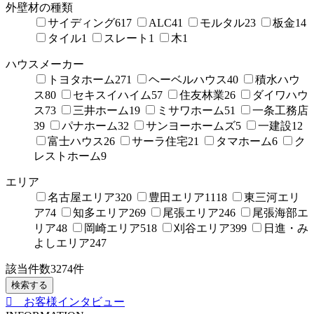
外壁材の種類
サイディング
617
ALC
41
モルタル
23
板金
14
タイル
1
スレート
1
木
1
ハウスメーカー
トヨタホーム
271
ヘーベルハウス
40
積水ハウ
ス
80
セキスイハイム
57
住友林業
26
ダイワハウ
ス
73
三井ホーム
19
ミサワホーム
51
一条工務店
39
パナホーム
32
サンヨーホームズ
5
一建設
12
富士ハウス
26
サーラ住宅
21
タマホーム
6
ク
レストホーム
9
エリア
名古屋エリア
320
豊田エリア
1118
東三河エリ
ア
74
知多エリア
269
尾張エリア
246
尾張海部エ
リア
48
岡崎エリア
518
刈谷エリア
399
日進・み
よしエリア
247
該当件数
3274
件
検索する
お客様インタビュー