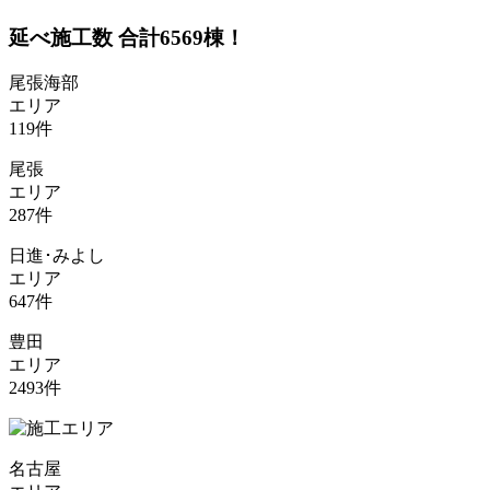
延べ施工数 合計
6569
棟！
尾張海部
エリア
119
件
尾張
エリア
287
件
日進･みよし
エリア
647
件
豊田
エリア
2493
件
名古屋