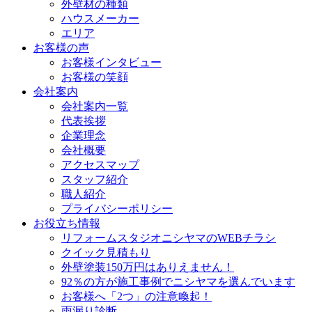
外壁材の種類
ハウスメーカー
エリア
お客様の声
お客様インタビュー
お客様の笑顔
会社案内
会社案内一覧
代表挨拶
企業理念
会社概要
アクセスマップ
スタッフ紹介
職人紹介
プライバシーポリシー
お役立ち情報
リフォームスタジオニシヤマのWEBチラシ
クイック見積もり
外壁塗装150万円はありえません！
92％の方が施工事例でニシヤマを選んでいます
お客様へ「2つ」の注意喚起！
雨漏り診断