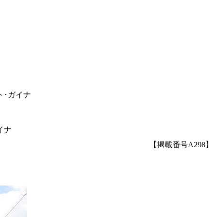
ト･ガイナ
イナ
【掲載番号A298】