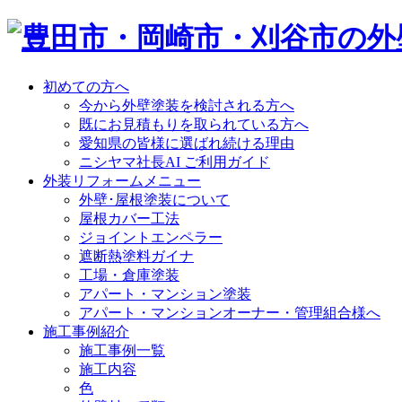
初めての方へ
今から外壁塗装を検討される方へ
既にお見積もりを取られている方へ
愛知県の皆様に選ばれ続ける理由
ニシヤマ社長AI ご利用ガイド
外装リフォームメニュー
外壁･屋根塗装について
屋根カバー工法
ジョイントエンペラー
遮断熱塗料ガイナ
工場・倉庫塗装
アパート・マンション塗装
アパート・マンションオーナー・管理組合様へ
施工事例紹介
施工事例一覧
施工内容
色