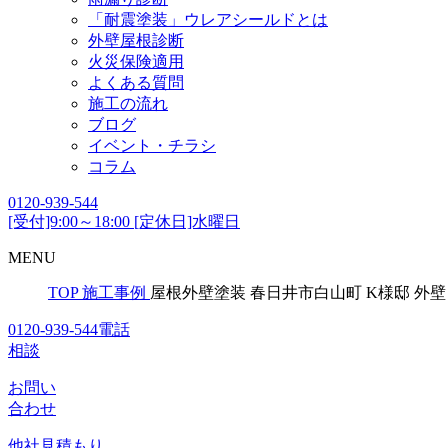
「耐震塗装」ウレアシールドとは
外壁屋根診断
火災保険適用
よくある質問
施工の流れ
ブログ
イベント・チラシ
コラム
0120-939-544
[受付]9:00～18:00 [定休日]水曜日
MENU
TOP
施工事例
屋根外壁塗装 春日井市白山町 K様邸 外
0120-939-544
電話
相談
お問い
合わせ
他社見積
もり