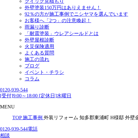
クイック見積もり
外壁塗装150万円はありえません！
92％の方が施工事例でニシヤマを選んでいます
お客様へ「2つ」の注意喚起！
雨漏り診断
「耐震塗装」ウレアシールドとは
外壁屋根診断
火災保険適用
よくある質問
施工の流れ
ブログ
イベント・チラシ
コラム
0120-939-544
[受付]9:00～18:00 [定休日]水曜日
MENU
TOP
施工事例
外装リフォーム 知多郡東浦町 H様邸 外
0120-939-544
電話
相談