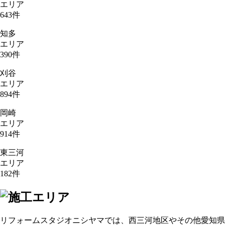
エリア
643
件
知多
エリア
390
件
刈谷
エリア
894
件
岡崎
エリア
914
件
東三河
エリア
182
件
リフォームスタジオニシヤマでは、西三河地区やその他愛知県