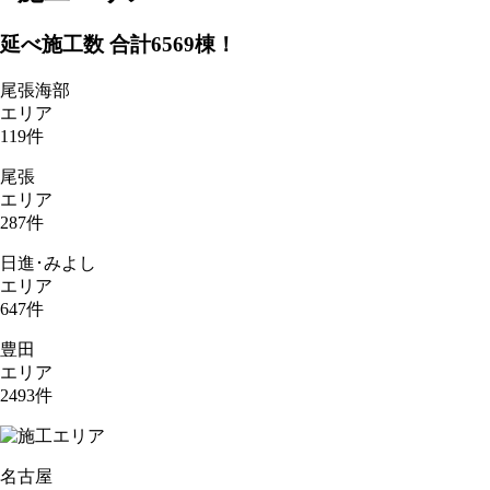
延べ施工数 合計
6569
棟！
尾張海部
エリア
119
件
尾張
エリア
287
件
日進･みよし
エリア
647
件
豊田
エリア
2493
件
名古屋