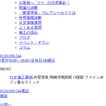
お客様へ「2つ」の注意喚起！
雨漏り診断
「耐震塗装」ウレアシールドとは
外壁屋根診断
火災保険適用
よくある質問
施工の流れ
ブログ
イベント・チラシ
コラム
0120-939-544
[受付]9:00～18:00 [定休日]水曜日
MENU
TOP
施工事例
外壁塗装 岡崎市鴨田町 O様邸 ファイン4F
フッ素セラミック
0120-939-544
電話
相談
お問い