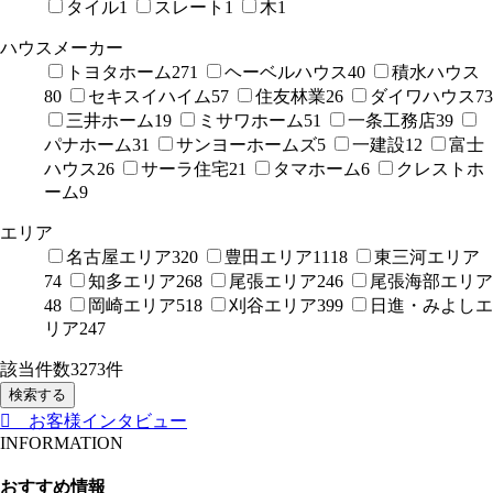
タイル
1
スレート
1
木
1
ハウスメーカー
トヨタホーム
271
ヘーベルハウス
40
積水ハウス
80
セキスイハイム
57
住友林業
26
ダイワハウス
73
三井ホーム
19
ミサワホーム
51
一条工務店
39
パナホーム
31
サンヨーホームズ
5
一建設
12
富士
ハウス
26
サーラ住宅
21
タマホーム
6
クレストホ
ーム
9
エリア
名古屋エリア
320
豊田エリア
1118
東三河エリア
74
知多エリア
268
尾張エリア
246
尾張海部エリア
48
岡崎エリア
518
刈谷エリア
399
日進・みよしエ
リア
247
該当件数
3273
件
検索する
お客様インタビュー
INFORMATION
おすすめ情報