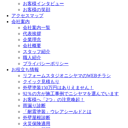
お客様インタビュー
お客様の笑顔
アクセスマップ
会社案内
会社案内一覧
代表挨拶
企業理念
会社概要
スタッフ紹介
職人紹介
プライバシーポリシー
お役立ち情報
リフォームスタジオニシヤマのWEBチラシ
クイック見積もり
外壁塗装150万円はありえません！
92％の方が施工事例でニシヤマを選んでいます
お客様へ「2つ」の注意喚起！
雨漏り診断
「耐震塗装」ウレアシールドとは
外壁屋根診断
火災保険適用