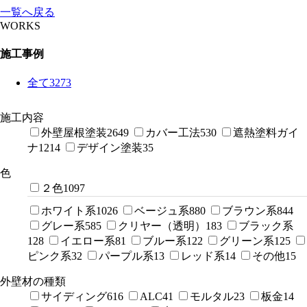
一覧へ戻る
WORKS
施工事例
全て
3273
施工内容
外壁屋根塗装
2649
カバー工法
530
遮熱塗料ガイ
ナ
1214
デザイン塗装
35
色
２色
1097
ホワイト系
1026
ベージュ系
880
ブラウン系
844
グレー系
585
クリヤー（透明）
183
ブラック系
128
イエロー系
81
ブルー系
122
グリーン系
125
ピンク系
32
パープル系
13
レッド系
14
その他
15
外壁材の種類
サイディング
616
ALC
41
モルタル
23
板金
14