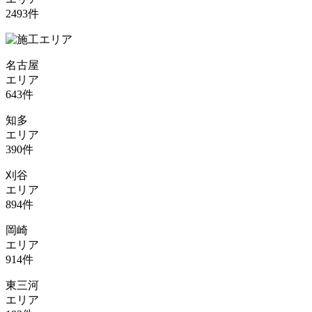
2493
件
名古屋
エリア
643
件
知多
エリア
390
件
刈谷
エリア
894
件
岡崎
エリア
914
件
東三河
エリア