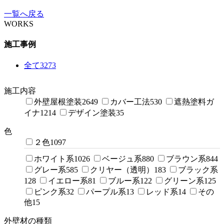
一覧へ戻る
WORKS
施工事例
全て
3273
施工内容
外壁屋根塗装
2649
カバー工法
530
遮熱塗料ガ
イナ
1214
デザイン塗装
35
色
２色
1097
ホワイト系
1026
ベージュ系
880
ブラウン系
844
グレー系
585
クリヤー（透明）
183
ブラック系
128
イエロー系
81
ブルー系
122
グリーン系
125
ピンク系
32
パープル系
13
レッド系
14
その
他
15
外壁材の種類