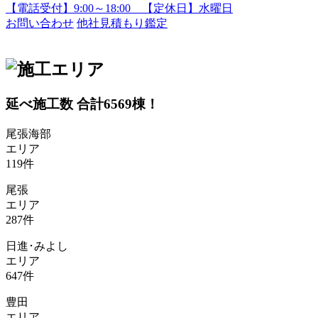
【電話受付】9:00～18:00 【定休日】水曜日
お問い合わせ
他社見積もり鑑定
延べ施工数 合計
6569
棟！
尾張海部
エリア
119
件
尾張
エリア
287
件
日進･みよし
エリア
647
件
豊田
エリア