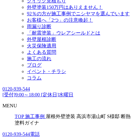
クイック見積もり
外壁塗装150万円はありえません！
92％の方が施工事例でニシヤマを選んでいます
お客様へ「2つ」の注意喚起！
雨漏り診断
「耐震塗装」ウレアシールドとは
外壁屋根診断
火災保険適用
よくある質問
施工の流れ
ブログ
イベント・チラシ
コラム
0120-939-544
[受付]9:00～18:00 [定休日]水曜日
MENU
TOP
施工事例
屋根外壁塗装 高浜市湯山町 S様邸 断熱
塗料ガイナ
0120-939-544
電話