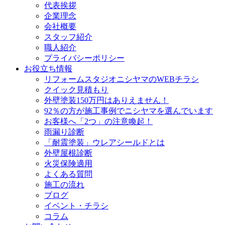
代表挨拶
企業理念
会社概要
スタッフ紹介
職人紹介
プライバシーポリシー
お役立ち情報
リフォームスタジオニシヤマのWEBチラシ
クイック見積もり
外壁塗装150万円はありえません！
92％の方が施工事例でニシヤマを選んでいます
お客様へ「2つ」の注意喚起！
雨漏り診断
「耐震塗装」ウレアシールドとは
外壁屋根診断
火災保険適用
よくある質問
施工の流れ
ブログ
イベント・チラシ
コラム