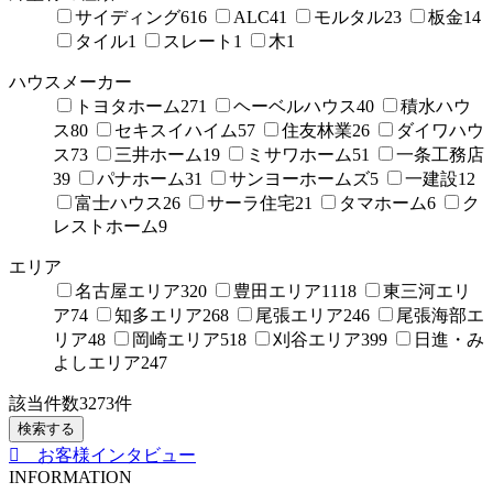
サイディング
616
ALC
41
モルタル
23
板金
14
タイル
1
スレート
1
木
1
ハウスメーカー
トヨタホーム
271
ヘーベルハウス
40
積水ハウ
ス
80
セキスイハイム
57
住友林業
26
ダイワハウ
ス
73
三井ホーム
19
ミサワホーム
51
一条工務店
39
パナホーム
31
サンヨーホームズ
5
一建設
12
富士ハウス
26
サーラ住宅
21
タマホーム
6
ク
レストホーム
9
エリア
名古屋エリア
320
豊田エリア
1118
東三河エリ
ア
74
知多エリア
268
尾張エリア
246
尾張海部エ
リア
48
岡崎エリア
518
刈谷エリア
399
日進・み
よしエリア
247
該当件数
3273
件
検索する
お客様インタビュー
INFORMATION