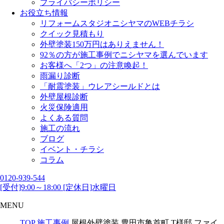
プライバシーポリシー
お役立ち情報
リフォームスタジオニシヤマのWEBチラシ
クイック見積もり
外壁塗装150万円はありえません！
92％の方が施工事例でニシヤマを選んでいます
お客様へ「2つ」の注意喚起！
雨漏り診断
「耐震塗装」ウレアシールドとは
外壁屋根診断
火災保険適用
よくある質問
施工の流れ
ブログ
イベント・チラシ
コラム
0120-939-544
[受付]9:00～18:00 [定休日]水曜日
MENU
TOP
施工事例
屋根外壁塗装 豊田市亀首町 T様邸 ファイ