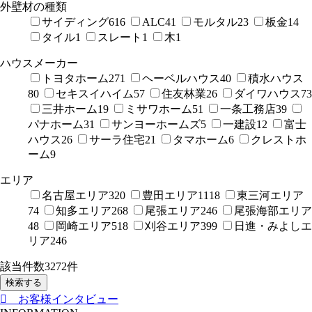
外壁材の種類
サイディング
616
ALC
41
モルタル
23
板金
14
タイル
1
スレート
1
木
1
ハウスメーカー
トヨタホーム
271
ヘーベルハウス
40
積水ハウス
80
セキスイハイム
57
住友林業
26
ダイワハウス
73
三井ホーム
19
ミサワホーム
51
一条工務店
39
パナホーム
31
サンヨーホームズ
5
一建設
12
富士
ハウス
26
サーラ住宅
21
タマホーム
6
クレストホ
ーム
9
エリア
名古屋エリア
320
豊田エリア
1118
東三河エリア
74
知多エリア
268
尾張エリア
246
尾張海部エリア
48
岡崎エリア
518
刈谷エリア
399
日進・みよしエ
リア
246
該当件数
3272
件
検索する
お客様インタビュー