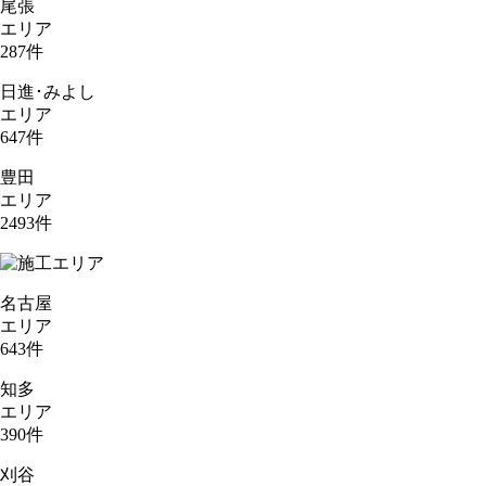
尾張
エリア
287
件
日進･みよし
エリア
647
件
豊田
エリア
2493
件
名古屋
エリア
643
件
知多
エリア
390
件
刈谷