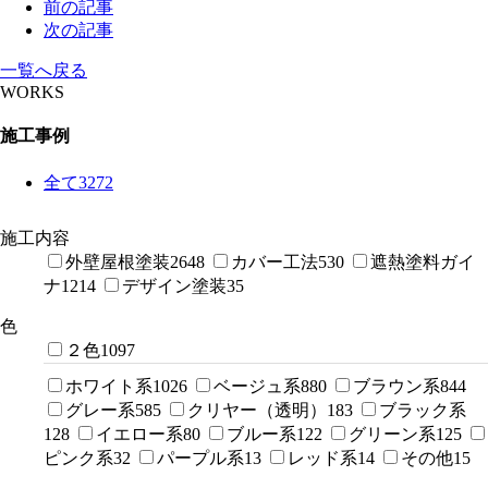
前の記事
次の記事
一覧へ戻る
WORKS
施工事例
全て
3272
施工内容
外壁屋根塗装
2648
カバー工法
530
遮熱塗料ガイ
ナ
1214
デザイン塗装
35
色
２色
1097
ホワイト系
1026
ベージュ系
880
ブラウン系
844
グレー系
585
クリヤー（透明）
183
ブラック系
128
イエロー系
80
ブルー系
122
グリーン系
125
ピンク系
32
パープル系
13
レッド系
14
その他
15