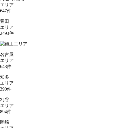
エリア
647
件
豊田
エリア
2493
件
名古屋
エリア
643
件
知多
エリア
390
件
刈谷
エリア
894
件
岡崎