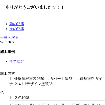
ありがとうございましたッ！！
前の記事
次の記事
一覧へ戻る
WORKS
施工事例
全て
3274
施工内容
外壁屋根塗装
2650
カバー工法
531
遮熱塗料ガイ
ナ
1214
デザイン塗装
35
色
２色
1098