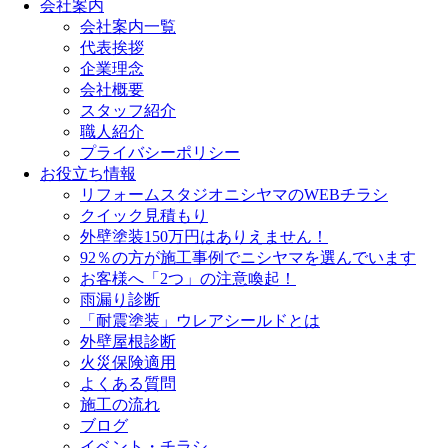
会社案内
会社案内一覧
代表挨拶
企業理念
会社概要
スタッフ紹介
職人紹介
プライバシーポリシー
お役立ち情報
リフォームスタジオニシヤマのWEBチラシ
クイック見積もり
外壁塗装150万円はありえません！
92％の方が施工事例でニシヤマを選んでいます
お客様へ「2つ」の注意喚起！
雨漏り診断
「耐震塗装」ウレアシールドとは
外壁屋根診断
火災保険適用
よくある質問
施工の流れ
ブログ
イベント・チラシ