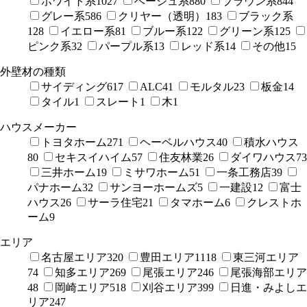
ホワイト系
1027
ベージュ系
880
ブラウン系
844
グレー系
586
クリヤー（透明）
183
ブラック系
128
イエロー系
81
ブルー系
122
グリーン系
125
ピンク系
32
パープル系
13
レッド系
14
その他
15
外壁材の種類
サイディング
617
ALC
41
モルタル
23
板金
14
タイル
1
スレート
1
木
1
ハウスメーカー
トヨタホーム
271
ヘーベルハウス
40
積水ハウス
80
セキスイハイム
57
住友林業
26
ダイワハウス
73
三井ホーム
19
ミサワホーム
51
一条工務店
39
パナホーム
32
サンヨーホームズ
5
一建設
12
富士
ハウス
26
サーラ住宅
21
タマホーム
6
クレストホ
ーム
9
エリア
名古屋エリア
320
豊田エリア
1118
東三河エリア
74
知多エリア
269
尾張エリア
246
尾張海部エリア
48
岡崎エリア
518
刈谷エリア
399
日進・みよしエ
リア
247