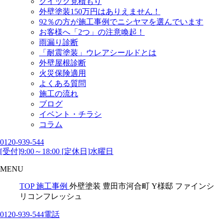
クイック見積もり
外壁塗装150万円はありえません！
92％の方が施工事例でニシヤマを選んでいます
お客様へ「2つ」の注意喚起！
雨漏り診断
「耐震塗装」ウレアシールドとは
外壁屋根診断
火災保険適用
よくある質問
施工の流れ
ブログ
イベント・チラシ
コラム
0120-939-544
[受付]9:00～18:00 [定休日]水曜日
MENU
TOP
施工事例
外壁塗装 豊田市河合町 Y様邸 ファインシ
リコンフレッシュ
0120-939-544
電話