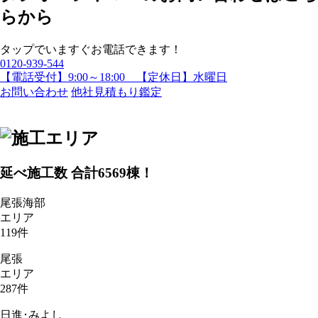
タップでいますぐお電話できます！
0120-939-544
【電話受付】9:00～18:00 【定休日】水曜日
お問い合わせ
他社見積もり鑑定
延べ施工数 合計
6569
棟！
尾張海部
エリア
119
件
尾張
エリア
287
件
日進･みよし