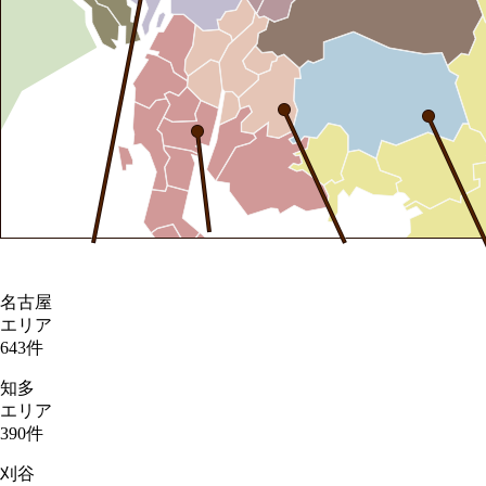
名古屋
エリア
643
件
知多
エリア
390
件
刈谷