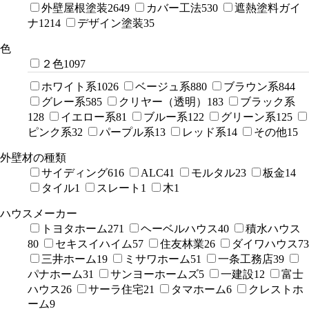
外壁屋根塗装
2649
カバー工法
530
遮熱塗料ガイ
ナ
1214
デザイン塗装
35
色
２色
1097
ホワイト系
1026
ベージュ系
880
ブラウン系
844
グレー系
585
クリヤー（透明）
183
ブラック系
128
イエロー系
81
ブルー系
122
グリーン系
125
ピンク系
32
パープル系
13
レッド系
14
その他
15
外壁材の種類
サイディング
616
ALC
41
モルタル
23
板金
14
タイル
1
スレート
1
木
1
ハウスメーカー
トヨタホーム
271
ヘーベルハウス
40
積水ハウス
80
セキスイハイム
57
住友林業
26
ダイワハウス
73
三井ホーム
19
ミサワホーム
51
一条工務店
39
パナホーム
31
サンヨーホームズ
5
一建設
12
富士
ハウス
26
サーラ住宅
21
タマホーム
6
クレストホ
ーム
9