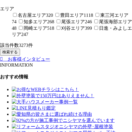
エリア
名古屋エリア
320
豊田エリア
1118
東三河エリア
74
知多エリア
268
尾張エリア
246
尾張海部エリア
48
岡崎エリア
518
刈谷エリア
399
日進・みよしエ
リア
247
該当件数
3273
件
検索する
お客様インタビュー
INFORMATION
おすすめ情報