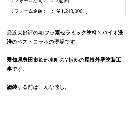
2週間
リフォーム期間：
￥1,240,000円
リフォーム金額：
最近大好評の
4Fフッ素セラミック塗料
と
バイオ洗
浄
のベストコラボの現場です。
愛知県豊田市
畝部東町のY様邸の
屋根外壁塗装工
事
です。
塗装
する前はこんな感じ。