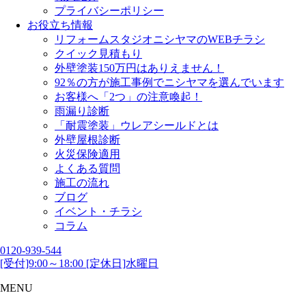
プライバシーポリシー
お役立ち情報
リフォームスタジオニシヤマのWEBチラシ
クイック見積もり
外壁塗装150万円はありえません！
92％の方が施工事例でニシヤマを選んでいます
お客様へ「2つ」の注意喚起！
雨漏り診断
「耐震塗装」ウレアシールドとは
外壁屋根診断
火災保険適用
よくある質問
施工の流れ
ブログ
イベント・チラシ
コラム
0120-939-544
[受付]9:00～18:00 [定休日]水曜日
MENU