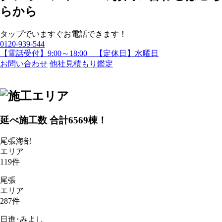
タップでいますぐお電話できます！
0120-939-544
【電話受付】9:00～18:00 【定休日】水曜日
お問い合わせ
他社見積もり鑑定
延べ施工数 合計
6569
棟！
尾張海部
エリア
119
件
尾張
エリア
287
件
日進･みよし