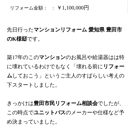
￥1,100,000円
リフォーム金額：
先日行った
マンションリフォーム 愛知県 豊田市
のK様邸
です。
築17年のこの
マンション
のお風呂や給湯器はは特
に壊れているわけでもなく「壊れる前に
リフォー
ム
しておこう」というご主人のすばらしい考えの
下スタートしました。
きっかけは
豊田市民リフォーム相談会
でしたが、
この時点で
ユニットバス
のメーカーや仕様など予
め決まっていました。