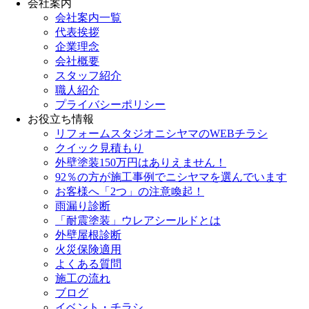
会社案内
会社案内一覧
代表挨拶
企業理念
会社概要
スタッフ紹介
職人紹介
プライバシーポリシー
お役立ち情報
リフォームスタジオニシヤマのWEBチラシ
クイック見積もり
外壁塗装150万円はありえません！
92％の方が施工事例でニシヤマを選んでいます
お客様へ「2つ」の注意喚起！
雨漏り診断
「耐震塗装」ウレアシールドとは
外壁屋根診断
火災保険適用
よくある質問
施工の流れ
ブログ
イベント・チラシ