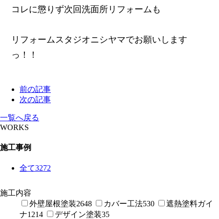
コレに懲りず次回洗面所リフォームも
リフォームスタジオニシヤマでお願いします
っ！！
前の記事
次の記事
一覧へ戻る
WORKS
施工事例
全て
3272
施工内容
外壁屋根塗装
2648
カバー工法
530
遮熱塗料ガイ
ナ
1214
デザイン塗装
35