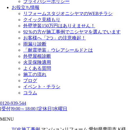
プライバシーポリシー
お役立ち情報
リフォームスタジオニシヤマのWEBチラシ
クイック見積もり
外壁塗装150万円はありえません！
92％の方が施工事例でニシヤマを選んでいます
お客様へ「2つ」の注意喚起！
雨漏り診断
「耐震塗装」ウレアシールドとは
外壁屋根診断
火災保険適用
よくある質問
施工の流れ
ブログ
イベント・チラシ
コラム
0120-939-544
[受付]9:00～18:00 [定休日]水曜日
MENU
TOP
施工事例
マンションリフォーム 愛知県豊田市 K様