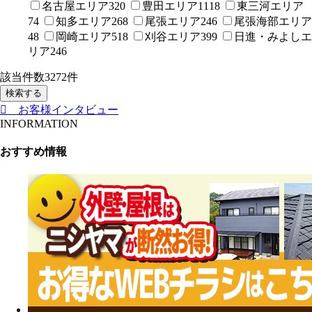
名古屋エリア
320
豊田エリア
1118
東三河エリア
74
知多エリア
268
尾張エリア
246
尾張海部エリア
48
岡崎エリア
518
刈谷エリア
399
日進・みよしエ
リア
246
該当件数
3272
件
検索する
お客様インタビュー
INFORMATION
おすすめ情報