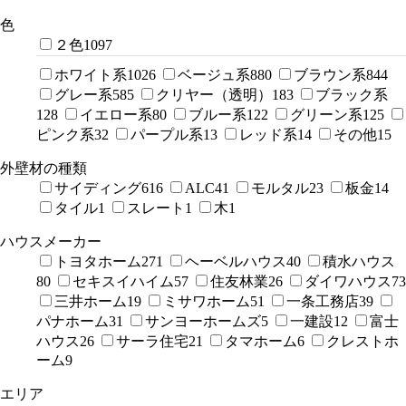
色
２色
1097
ホワイト系
1026
ベージュ系
880
ブラウン系
844
グレー系
585
クリヤー（透明）
183
ブラック系
128
イエロー系
80
ブルー系
122
グリーン系
125
ピンク系
32
パープル系
13
レッド系
14
その他
15
外壁材の種類
サイディング
616
ALC
41
モルタル
23
板金
14
タイル
1
スレート
1
木
1
ハウスメーカー
トヨタホーム
271
ヘーベルハウス
40
積水ハウス
80
セキスイハイム
57
住友林業
26
ダイワハウス
73
三井ホーム
19
ミサワホーム
51
一条工務店
39
パナホーム
31
サンヨーホームズ
5
一建設
12
富士
ハウス
26
サーラ住宅
21
タマホーム
6
クレストホ
ーム
9
エリア