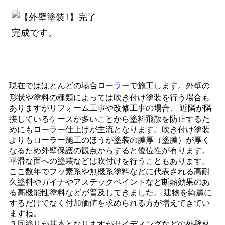
完成です。
現在ではほとんどの場合
ローラー
で施工します。外壁の
形状や塗料の種類によっては吹き付け塗装を行う場合も
ありますがリフォーム工事や改修工事の場合、 近隣が隣
接しているケースが多いことから塗料飛散を防止するた
めにもローラー仕上げが主流となります。吹き付け塗装
よりもローラー施工のほうが塗装の膜厚（塗膜）が厚く
なるため外壁保護の観点からすると優位性が有ります。
平滑な面への塗装などは吹付けを行うこともあります。
ここ数年でフッ素系や無機系塗料などに代表される高耐
久塗料やガイナやアステックペイントなど断熱効果のあ
る高機能性塗料などが普及してきました。 建物を綺麗に
するだけでなく付加価値を求められる方が増えてきてい
ますね。
３回塗りが基本となりますがサイディングなどの外壁材