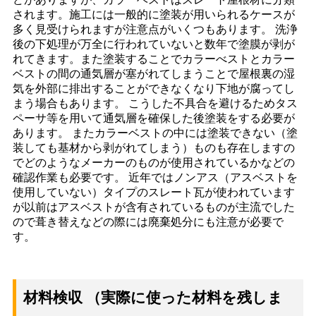
されます。施工には一般的に塗装が用いられるケースが
多く見受けられますが注意点がいくつもあります。 洗浄
後の下処理が万全に行われていないと数年で塗膜が剥が
れてきます。また塗装することでカラーべストとカラー
ベストの間の通気層が塞がれてしまうことで屋根裏の湿
気を外部に排出することができなくなり下地が腐ってし
まう場合もあります。 こうした不具合を避けるためタス
ペーサ等を用いて通気層を確保した後塗装をする必要が
あります。 またカラーベストの中には塗装できない（塗
装しても基材から剥がれてしまう）ものも存在しますの
でどのようなメーカーのものが使用されているかなどの
確認作業も必要です。 近年ではノンアス（アスベストを
使用していない）タイプのスレート瓦が使われています
が以前はアスベストが含有されているものが主流でした
ので葺き替えなどの際には廃棄処分にも注意が必要で
す。
材料検収 （実際に使った材料を残しま