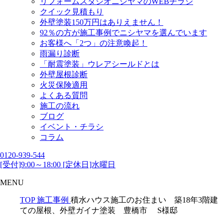
リフォームスタジオニシヤマのWEBチラシ
クイック見積もり
外壁塗装150万円はありえません！
92％の方が施工事例でニシヤマを選んでいます
お客様へ「2つ」の注意喚起！
雨漏り診断
「耐震塗装」ウレアシールドとは
外壁屋根診断
火災保険適用
よくある質問
施工の流れ
ブログ
イベント・チラシ
コラム
0120-939-544
[受付]9:00～18:00 [定休日]水曜日
MENU
TOP
施工事例
積水ハウス施工のお住まい 築18年3階建
ての屋根、外壁ガイナ塗装 豊橋市 S様邸