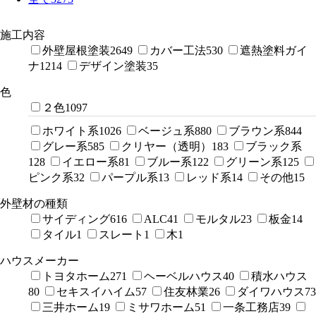
施工内容
外壁屋根塗装
2649
カバー工法
530
遮熱塗料ガイ
ナ
1214
デザイン塗装
35
色
２色
1097
ホワイト系
1026
ベージュ系
880
ブラウン系
844
グレー系
585
クリヤー（透明）
183
ブラック系
128
イエロー系
81
ブルー系
122
グリーン系
125
ピンク系
32
パープル系
13
レッド系
14
その他
15
外壁材の種類
サイディング
616
ALC
41
モルタル
23
板金
14
タイル
1
スレート
1
木
1
ハウスメーカー
トヨタホーム
271
ヘーベルハウス
40
積水ハウス
80
セキスイハイム
57
住友林業
26
ダイワハウス
73
三井ホーム
19
ミサワホーム
51
一条工務店
39