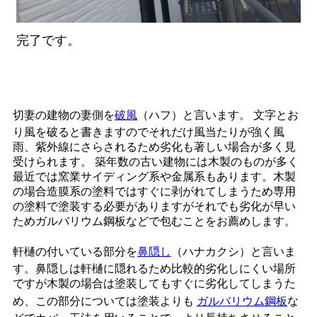
完了です。
切妻の建物の妻側を
破風
（ハフ）と言います。 文字とお
り風を破ると書きますのでそれだけ風当たりが強く風
雨、紫外線にさらされるため劣化も著しい場合が多く見
受けられます。 築年数の古い建物には木製のものが多く
最近では窯業サイディング系や金属系もあります。木製
の場合造膜系の塗料ではすぐに剥がれてしまうため専用
の塗料で塗装する必要がありますがそれでも劣化が早い
ためガルバリウム鋼板などで包むことをお薦めします。
軒樋の付いている部分を
鼻隠し
（ハナカクシ）と言いま
す。鼻隠しは軒樋に隠れるため比較的劣化しにくい場所
ですが木製の場合は塗装してもすぐに劣化してしまうた
め、この部分については塗装よりも
ガルバリウム鋼板
な