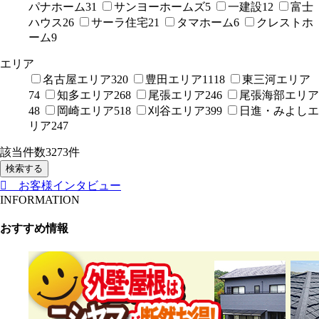
パナホーム
31
サンヨーホームズ
5
一建設
12
富士
ハウス
26
サーラ住宅
21
タマホーム
6
クレストホ
ーム
9
エリア
名古屋エリア
320
豊田エリア
1118
東三河エリア
74
知多エリア
268
尾張エリア
246
尾張海部エリア
48
岡崎エリア
518
刈谷エリア
399
日進・みよしエ
リア
247
該当件数
3273
件
検索する
お客様インタビュー
INFORMATION
おすすめ情報