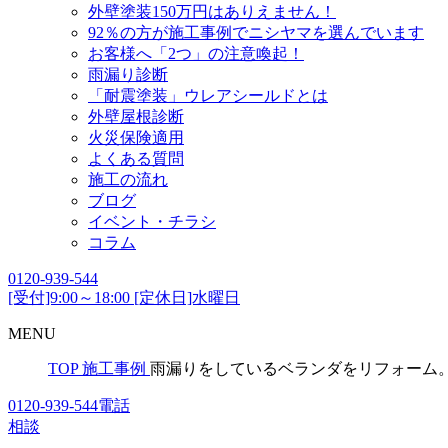
外壁塗装150万円はありえません！
92％の方が施工事例でニシヤマを選んでいます
お客様へ「2つ」の注意喚起！
雨漏り診断
「耐震塗装」ウレアシールドとは
外壁屋根診断
火災保険適用
よくある質問
施工の流れ
ブログ
イベント・チラシ
コラム
0120-939-544
[受付]9:00～18:00 [定休日]水曜日
MENU
TOP
施工事例
雨漏りをしているベランダをリフォーム
0120-939-544
電話
相談