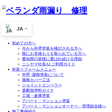
JA
初めての方へ
今から外壁塗装を検討される方へ
既にお見積もりを取られている方へ
愛知県の皆様に選ばれ続ける理由
ニシヤマ社長AI ご利用ガイド
外装リフォームメニュー
外壁･屋根塗装について
屋根カバー工法
ジョイントエンペラー
遮断熱塗料ガイナ
工場・倉庫塗装
アパート・マンション塗装
アパート・マンションオーナー・管理組合様へ
施工事例紹介