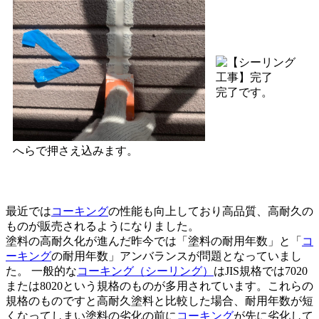
完了です。
へらで押さえ込みます。
最近では
コーキング
の性能も向上しており高品質、高耐久の
ものが販売されるようになりました。
塗料の高耐久化が進んだ昨今では「塗料の耐用年数」と「
コ
ーキング
の耐用年数」アンバランスが問題となっていまし
た。 一般的な
コーキング（シーリング）
はJIS規格では7020
または8020という規格のものが多用されています。これらの
規格のものですと高耐久塗料と比較した場合、耐用年数が短
くなってしまい塗料の劣化の前に
コーキング
が先に劣化して