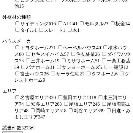
他
15
外壁材の種類
サイディング
616
ALC
41
モルタル
23
板金
14
タイル
1
スレート
1
木
1
ハウスメーカー
トヨタホーム
271
ヘーベルハウス
40
積水ハウ
ス
80
セキスイハイム
57
住友林業
26
ダイワハウ
ス
73
三井ホーム
19
ミサワホーム
51
一条工務店
39
パナホーム
31
サンヨーホームズ
5
一建設
12
富士ハウス
26
サーラ住宅
21
タマホーム
6
ク
レストホーム
9
エリア
名古屋エリア
320
豊田エリア
1118
東三河エリ
ア
74
知多エリア
268
尾張エリア
246
尾張海部エ
リア
48
岡崎エリア
518
刈谷エリア
399
日進・み
よしエリア
247
該当件数
3273
件