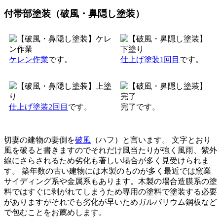
付帯部塗装（破風・鼻隠し塗装）
ケレン作業
です。
仕上げ塗装1回目
です。
仕上げ塗装2回目
です。
完了です。
切妻の建物の妻側を
破風
（ハフ）と言います。 文字とおり
風を破ると書きますのでそれだけ風当たりが強く風雨、紫外
線にさらされるため劣化も著しい場合が多く見受けられま
す。 築年数の古い建物には木製のものが多く最近では窯業
サイディング系や金属系もあります。木製の場合造膜系の塗
料ではすぐに剥がれてしまうため専用の塗料で塗装する必要
がありますがそれでも劣化が早いためガルバリウム鋼板など
で包むことをお薦めします。