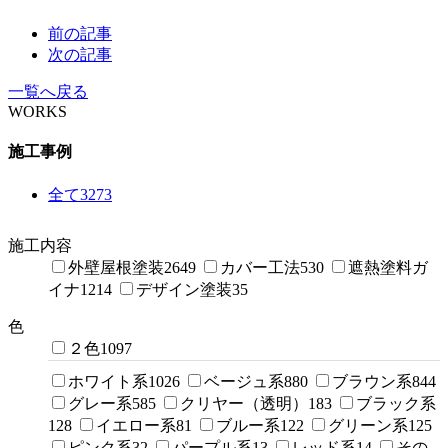
前の記事
次の記事
一覧へ戻る
WORKS
施工事例
全て
3273
施工内容
外壁屋根塗装
2649
カバー工法
530
遮熱塗料ガ
イナ
1214
デザイン塗装
35
色
２色
1097
ホワイト系
1026
ベージュ系
880
ブラウン系
844
グレー系
585
クリヤー（透明）
183
ブラック系
128
イエロー系
81
ブルー系
122
グリーン系
125
ピンク系
32
パープル系
13
レッド系
14
その