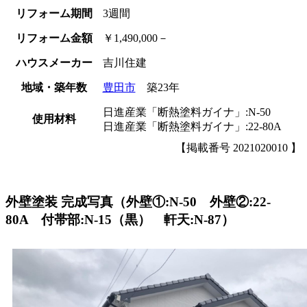
リフォーム期間
3週間
リフォーム金額
￥1,490,000－
ハウスメーカー
吉川住建
地域・築年数
豊田市
築23年
日進産業「断熱塗料ガイナ」:N-50
使用材料
日進産業「断熱塗料ガイナ」:22-80A
【掲載番号 2021020010 】
外壁塗装 完成写真（外壁①:N-50 外壁②:22-
80A 付帯部:N-15（黒） 軒天:N-87）