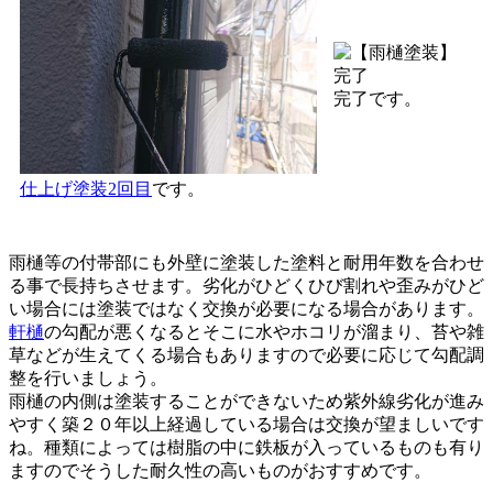
完了です。
仕上げ塗装2回目
です。
雨樋等の付帯部にも外壁に塗装した塗料と耐用年数を合わせ
る事で長持ちさせます。劣化がひどくひび割れや歪みがひど
い場合には塗装ではなく交換が必要になる場合があります。
軒樋
の勾配が悪くなるとそこに水やホコリが溜まり、苔や雑
草などが生えてくる場合もありますので必要に応じて勾配調
整を行いましょう。
雨樋の内側は塗装することができないため紫外線劣化が進み
やすく築２０年以上経過している場合は交換が望ましいです
ね。種類によっては樹脂の中に鉄板が入っているものも有り
ますのでそうした耐久性の高いものがおすすめです。