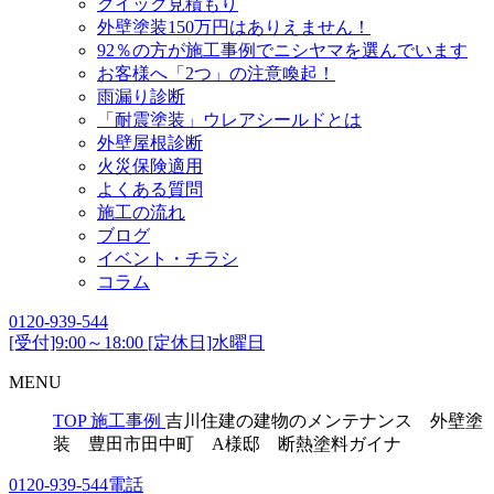
クイック見積もり
外壁塗装150万円はありえません！
92％の方が施工事例でニシヤマを選んでいます
お客様へ「2つ」の注意喚起！
雨漏り診断
「耐震塗装」ウレアシールドとは
外壁屋根診断
火災保険適用
よくある質問
施工の流れ
ブログ
イベント・チラシ
コラム
0120-939-544
[受付]9:00～18:00 [定休日]水曜日
MENU
TOP
施工事例
吉川住建の建物のメンテナンス 外壁塗
装 豊田市田中町 A様邸 断熱塗料ガイナ
0120-939-544
電話