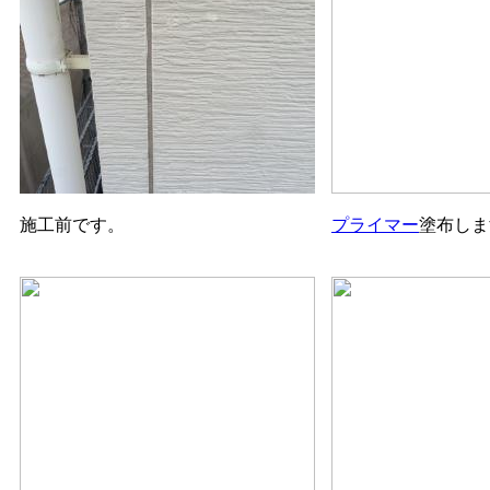
施工前です。
プライマー
塗布しま