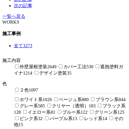
次の記事
一覧へ戻る
WORKS
施工事例
全て
3273
施工内容
外壁屋根塗装
2649
カバー工法
530
遮熱塗料ガ
イナ
1214
デザイン塗装
35
色
２色
1097
ホワイト系
1026
ベージュ系
880
ブラウン系
844
グレー系
585
クリヤー（透明）
183
ブラック系
128
イエロー系
81
ブルー系
122
グリーン系
125
ピンク系
32
パープル系
13
レッド系
14
その
他
15