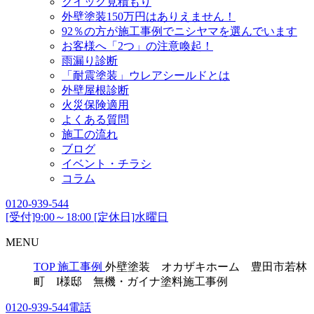
クイック見積もり
外壁塗装150万円はありえません！
92％の方が施工事例でニシヤマを選んでいます
お客様へ「2つ」の注意喚起！
雨漏り診断
「耐震塗装」ウレアシールドとは
外壁屋根診断
火災保険適用
よくある質問
施工の流れ
ブログ
イベント・チラシ
コラム
0120-939-544
[受付]9:00～18:00 [定休日]水曜日
MENU
TOP
施工事例
外壁塗装 オカザキホーム 豊田市若林
町 I様邸 無機・ガイナ塗料施工事例
0120-939-544
電話