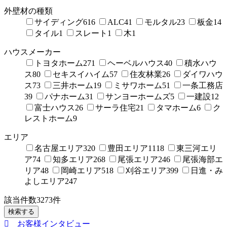
外壁材の種類
サイディング
616
ALC
41
モルタル
23
板金
14
タイル
1
スレート
1
木
1
ハウスメーカー
トヨタホーム
271
ヘーベルハウス
40
積水ハウ
ス
80
セキスイハイム
57
住友林業
26
ダイワハウ
ス
73
三井ホーム
19
ミサワホーム
51
一条工務店
39
パナホーム
31
サンヨーホームズ
5
一建設
12
富士ハウス
26
サーラ住宅
21
タマホーム
6
ク
レストホーム
9
エリア
名古屋エリア
320
豊田エリア
1118
東三河エリ
ア
74
知多エリア
268
尾張エリア
246
尾張海部エ
リア
48
岡崎エリア
518
刈谷エリア
399
日進・み
よしエリア
247
該当件数
3273
件
検索する
お客様インタビュー