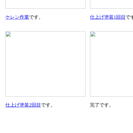
ケレン作業
です。
仕上げ塗装1回目
で
仕上げ塗装2回目
です。
完了です。