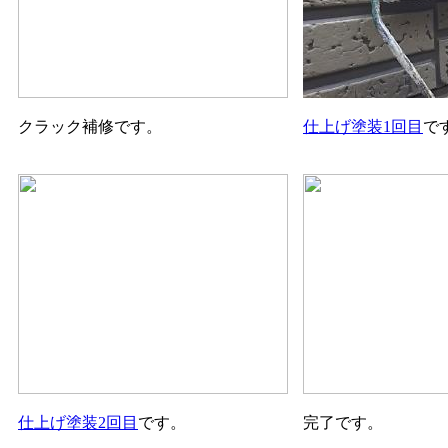
クラック補修です。
仕上げ塗装1回目
で
仕上げ塗装2回目
です。
完了です。