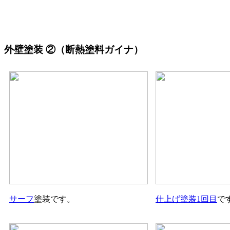
外壁塗装
②（断熱塗料ガイナ）
サーフ
塗装です。
仕上げ塗装1回目
で