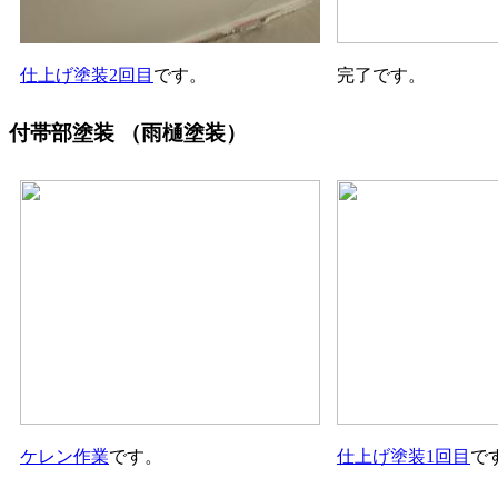
仕上げ塗装2回目
です。
完了です。
付帯部塗装
（雨樋塗装）
ケレン作業
です。
仕上げ塗装1回目
で