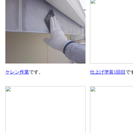
ケレン作業
です。
仕上げ塗装1回目
で