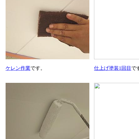
ケレン作業
です。
仕上げ塗装1回目
で