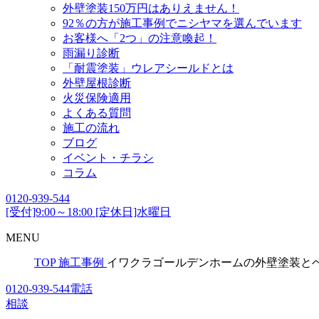
外壁塗装150万円はありえません！
92％の方が施工事例でニシヤマを選んでいます
お客様へ「2つ」の注意喚起！
雨漏り診断
「耐震塗装」ウレアシールドとは
外壁屋根診断
火災保険適用
よくある質問
施工の流れ
ブログ
イベント・チラシ
コラム
0120-939-544
[受付]9:00～18:00 [定休日]水曜日
MENU
TOP
施工事例
イワクラゴールデンホームの外壁塗装と
0120-939-544
電話
相談