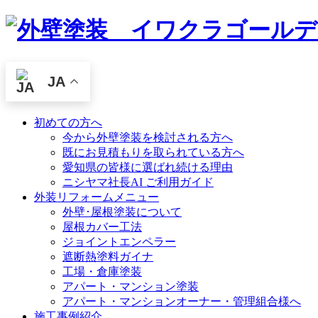
JA
初めての方へ
今から外壁塗装を検討される方へ
既にお見積もりを取られている方へ
愛知県の皆様に選ばれ続ける理由
ニシヤマ社長AI ご利用ガイド
外装リフォームメニュー
外壁･屋根塗装について
屋根カバー工法
ジョイントエンペラー
遮断熱塗料ガイナ
工場・倉庫塗装
アパート・マンション塗装
アパート・マンションオーナー・管理組合様へ
施工事例紹介