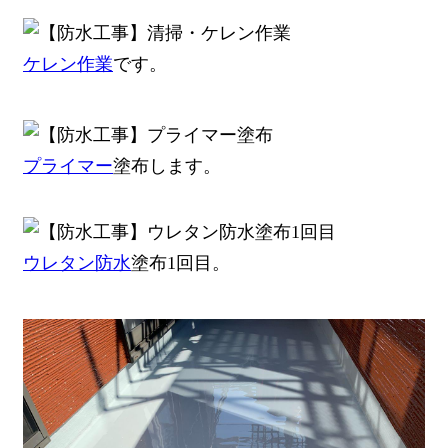
ケレン作業
です。
プライマー
塗布します。
ウレタン防水
塗布1回目。