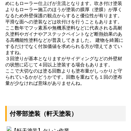
めにもローラー仕上げが主流となります。吹き付け塗装
よりもローラー施工のほうが塗装の膜厚（塗膜）が厚く
なるため外壁保護の観点からすると優位性が有ります。
平滑な面への塗装などは吹付けを行うこともあります。
ここ数年でフッ素系や無機系塗料などに代表される高耐
久塗料やガイナやアステックペイントなど断熱効果のあ
る高機能性塗料などが普及してきました。 建物を綺麗に
するだけでなく付加価値を求められる方が増えてきてい
ますね。
３回塗りが基本となりますがサイディングなどの外壁材
の状態に応じて４回以上塗装する場合もあります。
ここで大切なのは塗る回数よりも塗布量がしっかりと守
られているかがどうかです。回数を重ねても１回の塗布
量が少なければ意味がありませんね。
付帯部塗装（軒天塗装）