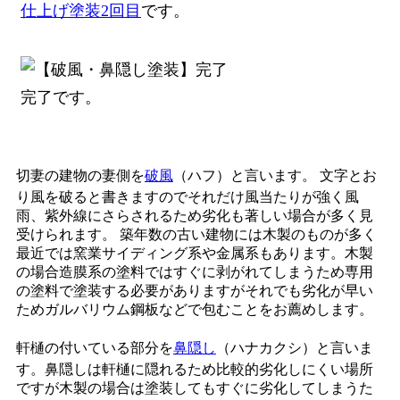
仕上げ塗装2回目
です。
完了です。
切妻の建物の妻側を
破風
（ハフ）と言います。 文字とお
り風を破ると書きますのでそれだけ風当たりが強く風
雨、紫外線にさらされるため劣化も著しい場合が多く見
受けられます。 築年数の古い建物には木製のものが多く
最近では窯業サイディング系や金属系もあります。木製
の場合造膜系の塗料ではすぐに剥がれてしまうため専用
の塗料で塗装する必要がありますがそれでも劣化が早い
ためガルバリウム鋼板などで包むことをお薦めします。
軒樋の付いている部分を
鼻隠し
（ハナカクシ）と言いま
す。鼻隠しは軒樋に隠れるため比較的劣化しにくい場所
ですが木製の場合は塗装してもすぐに劣化してしまうた