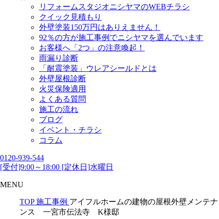
リフォームスタジオニシヤマのWEBチラシ
クイック見積もり
外壁塗装150万円はありえません！
92％の方が施工事例でニシヤマを選んでいます
お客様へ「2つ」の注意喚起！
雨漏り診断
「耐震塗装」ウレアシールドとは
外壁屋根診断
火災保険適用
よくある質問
施工の流れ
ブログ
イベント・チラシ
コラム
0120-939-544
[受付]9:00～18:00 [定休日]水曜日
MENU
TOP
施工事例
アイフルホームの建物の屋根外壁メンテナ
ンス 一宮市伝法寺 K様邸