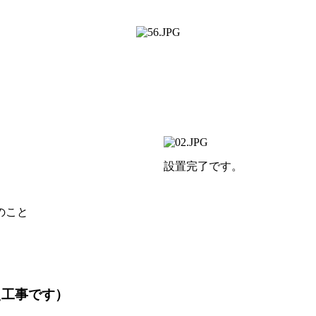
設置完了です。
のこと
え工事です）