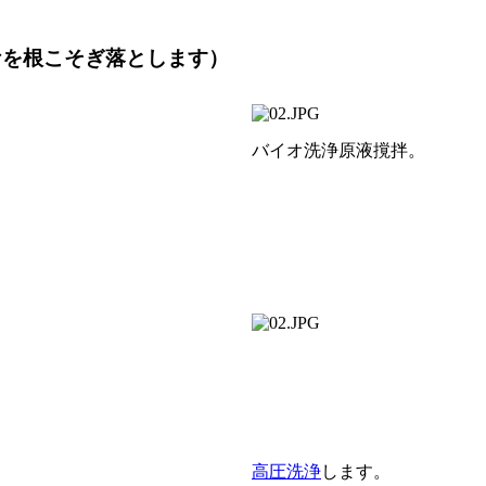
ケを根こそぎ落とします）
バイオ洗浄原液撹拌。
高圧洗浄
します。