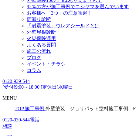
外壁塗装150万円はありえません！
92％の方が施工事例でニシヤマを選んでいます
お客様へ「2つ」の注意喚起！
雨漏り診断
「耐震塗装」ウレアシールドとは
外壁屋根診断
火災保険適用
よくある質問
施工の流れ
ブログ
イベント・チラシ
コラム
0120-939-544
[受付]9:00～18:00 [定休日]水曜日
MENU
TOP
施工事例
外壁塗装 ジョリパット塗料施工事例 F
0120-939-544
電話
相談