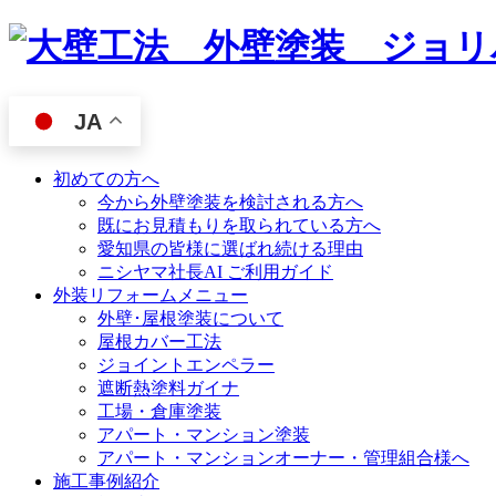
JA
初めての方へ
今から外壁塗装を検討される方へ
既にお見積もりを取られている方へ
愛知県の皆様に選ばれ続ける理由
ニシヤマ社長AI ご利用ガイド
外装リフォームメニュー
外壁･屋根塗装について
屋根カバー工法
ジョイントエンペラー
遮断熱塗料ガイナ
工場・倉庫塗装
アパート・マンション塗装
アパート・マンションオーナー・管理組合様へ
施工事例紹介