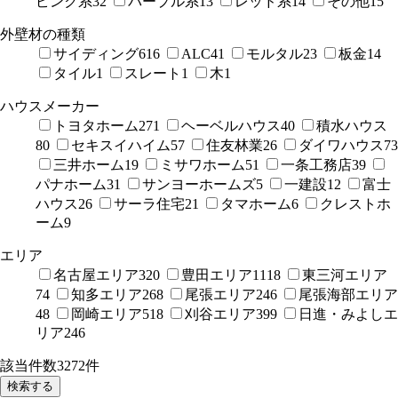
ピンク系
32
パープル系
13
レッド系
14
その他
15
外壁材の種類
サイディング
616
ALC
41
モルタル
23
板金
14
タイル
1
スレート
1
木
1
ハウスメーカー
トヨタホーム
271
ヘーベルハウス
40
積水ハウス
80
セキスイハイム
57
住友林業
26
ダイワハウス
73
三井ホーム
19
ミサワホーム
51
一条工務店
39
パナホーム
31
サンヨーホームズ
5
一建設
12
富士
ハウス
26
サーラ住宅
21
タマホーム
6
クレストホ
ーム
9
エリア
名古屋エリア
320
豊田エリア
1118
東三河エリア
74
知多エリア
268
尾張エリア
246
尾張海部エリア
48
岡崎エリア
518
刈谷エリア
399
日進・みよしエ
リア
246
該当件数
3272
件
検索する