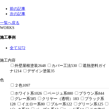
前の記事
次の記事
一覧へ戻る
WORKS
施工事例
全て
3272
施工内容
外壁屋根塗装
2648
カバー工法
530
遮熱塗料ガイ
ナ
1214
デザイン塗装
35
色
２色
1097
ホワイト系
1026
ベージュ系
880
ブラウン系
844
グレー系
585
クリヤー（透明）
183
ブラック系
128
イエロー系
80
ブルー系
122
グリーン系
125