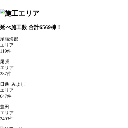
延べ施工数 合計
6569
棟！
尾張海部
エリア
119
件
尾張
エリア
287
件
日進･みよし
エリア
647
件
豊田
エリア
2493
件