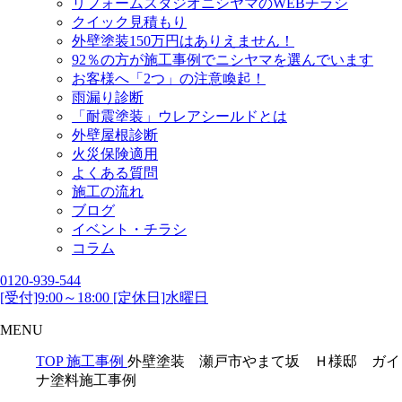
リフォームスタジオニシヤマのWEBチラシ
クイック見積もり
外壁塗装150万円はありえません！
92％の方が施工事例でニシヤマを選んでいます
お客様へ「2つ」の注意喚起！
雨漏り診断
「耐震塗装」ウレアシールドとは
外壁屋根診断
火災保険適用
よくある質問
施工の流れ
ブログ
イベント・チラシ
コラム
0120-939-544
[受付]9:00～18:00 [定休日]水曜日
MENU
TOP
施工事例
外壁塗装 瀬戸市やまて坂 Ｈ様邸 ガイ
ナ塗料施工事例