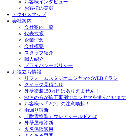
お客様インタビュー
お客様の笑顔
アクセスマップ
会社案内
会社案内一覧
代表挨拶
企業理念
会社概要
スタッフ紹介
職人紹介
プライバシーポリシー
お役立ち情報
リフォームスタジオニシヤマのWEBチラシ
クイック見積もり
外壁塗装150万円はありえません！
92％の方が施工事例でニシヤマを選んでいます
お客様へ「2つ」の注意喚起！
雨漏り診断
「耐震塗装」ウレアシールドとは
外壁屋根診断
火災保険適用
よくある質問