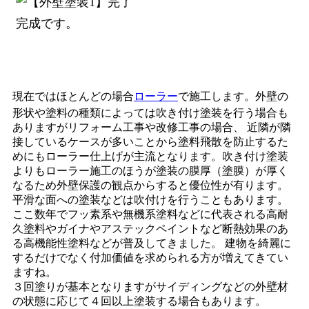
完成です。
現在ではほとんどの場合
ローラー
で施工します。外壁の
形状や塗料の種類によっては吹き付け塗装を行う場合も
ありますがリフォーム工事や改修工事の場合、 近隣が隣
接しているケースが多いことから塗料飛散を防止するた
めにもローラー仕上げが主流となります。吹き付け塗装
よりもローラー施工のほうが塗装の膜厚（塗膜）が厚く
なるため外壁保護の観点からすると優位性が有ります。
平滑な面への塗装などは吹付けを行うこともあります。
ここ数年でフッ素系や無機系塗料などに代表される高耐
久塗料やガイナやアステックペイントなど断熱効果のあ
る高機能性塗料などが普及してきました。 建物を綺麗に
するだけでなく付加価値を求められる方が増えてきてい
ますね。
３回塗りが基本となりますがサイディングなどの外壁材
の状態に応じて４回以上塗装する場合もあります。