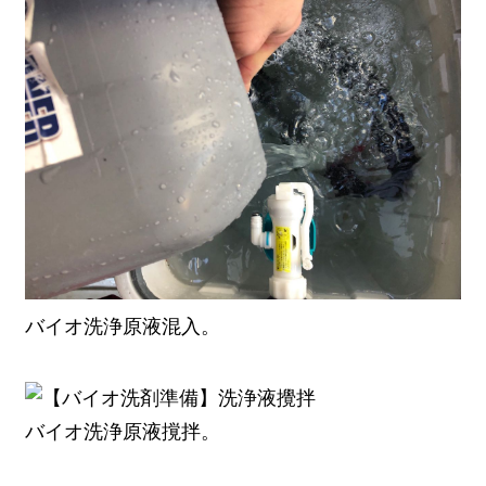
バイオ洗浄原液混入。
バイオ洗浄原液撹拌。