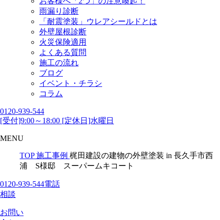
お客様へ「2つ」の注意喚起！
雨漏り診断
「耐震塗装」ウレアシールドとは
外壁屋根診断
火災保険適用
よくある質問
施工の流れ
ブログ
イベント・チラシ
コラム
0120-939-544
[受付]9:00～18:00 [定休日]水曜日
MENU
TOP
施工事例
梶田建設の建物の外壁塗装 in 長久手市西
浦 S様邸 スーパームキコート
0120-939-544
電話
相談
お問い