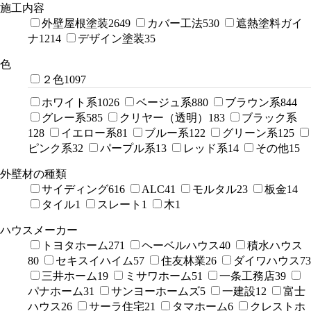
施工内容
外壁屋根塗装
2649
カバー工法
530
遮熱塗料ガイ
ナ
1214
デザイン塗装
35
色
２色
1097
ホワイト系
1026
ベージュ系
880
ブラウン系
844
グレー系
585
クリヤー（透明）
183
ブラック系
128
イエロー系
81
ブルー系
122
グリーン系
125
ピンク系
32
パープル系
13
レッド系
14
その他
15
外壁材の種類
サイディング
616
ALC
41
モルタル
23
板金
14
タイル
1
スレート
1
木
1
ハウスメーカー
トヨタホーム
271
ヘーベルハウス
40
積水ハウス
80
セキスイハイム
57
住友林業
26
ダイワハウス
73
三井ホーム
19
ミサワホーム
51
一条工務店
39
パナホーム
31
サンヨーホームズ
5
一建設
12
富士
ハウス
26
サーラ住宅
21
タマホーム
6
クレストホ