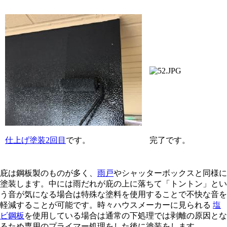
仕上げ塗装2回目
です。
完了です。
庇は鋼板製のものが多く、
雨戸
やシャッターボックスと同様に
塗装します。中には雨だれが庇の上に落ちて「トントン」とい
う音が気になる場合は特殊な塗料を使用することで不快な音を
軽減することが可能です。時々ハウスメーカーに見られる
塩
ビ鋼板
を使用している場合は通常の下処理では剥離の原因とな
るため専用のプライマー処理をした後に塗装をします。