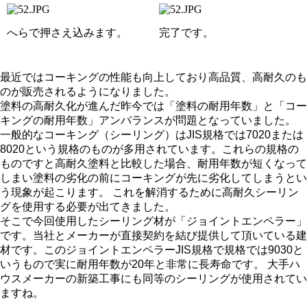
へらで押さえ込みます。
完了です。
最近ではコーキングの性能も向上しており高品質、高耐久のも
のが販売されるようになりました。
塗料の高耐久化が進んだ昨今では「塗料の耐用年数」と「コー
キングの耐用年数」アンバランスが問題となっていました。
一般的なコーキング（シーリング）はJIS規格では7020または
8020という規格のものが多用されています。これらの規格の
ものですと高耐久塗料と比較した場合、耐用年数が短くなって
しまい塗料の劣化の前にコーキングが先に劣化してしまうとい
う現象が起こります。 これを解消するために高耐久シーリン
グを使用する必要が出てきました。
そこで今回使用したシーリング材が「ジョイントエンペラー」
です。当社とメーカーが直接契約を結び提供して頂いている建
材です。このジョイントエンペラーJIS規格で規格では9030と
いうもので実に耐用年数が20年と非常に長寿命です。 大手ハ
ウスメーカーの新築工事にも同等のシーリングが使用されてい
ますね。