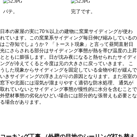
パテ。
完了です。
日本の家屋の実に70％以上の建物に窯業サイディングが使わ
れています。この窯業系サイディング毎日伸び縮みしているの
はご存知でしょうか？ 「トースト現象」と言って昼間直射日
光にさらされる部分はサイディング事態が熱を帯び温度の上昇
とともに膨張します。日が沈み夜になると熱せられたサイディ
ングが冷えてくると今度は元の大きさに戻っていきます。 こ
うした現象からサイディングを固定している金物や釘が緩んで
いきサイディングの浮き上がりの原因となります。また浴室の
窓下や北面には湿気が溜まりやすく適切な防水処理、 通気が
取れていないとサイディング事態が慢性的に水分を含むことで
外壁材事態の劣化がひどい場合には部分的な張替えも必要とな
る場合があります。
コーキング工事
（外壁の目地のシーリング打ち替え