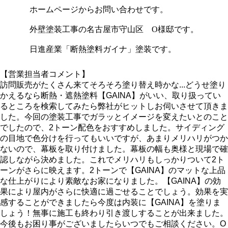
ホームページからお問い合わせです。
外壁塗装工事の名古屋市守山区 O様邸です。
日進産業「断熱塗料ガイナ」塗装です。
【営業担当者コメント】
訪問販売がたくさん来てそろそろ塗り替え時かな...どうせ塗り
かえるなら断熱・遮熱塗料【GAINA】がいい、取り扱ってい
るところを検索してみたら弊社がヒットしお伺いさせて頂きま
した。今回の塗装工事でガラッとイメージを変えたいとのこと
でしたので、2トーン配色をおすすめしました。サイディング
の目地で色分けを行ってもいいですが、あまりメリハリがつか
ないので、幕板を取り付けました。幕板の幅も奥様と現場で確
認しながら決めました。これでメリハリもしっかりついて2ト
ーンがさらに映えます。2トーンで【GAINA】のマットな上品
な仕上がりにより素敵なお家になりました。【GAINA】の効
果により屋内がさらに快適に過ごせることでしょう。効果を実
感することができましたら今度は内装に【GAINA】を塗りま
しょう！無事に施工も終わり引き渡しすることが出来ました。
今後もお困り事がございましたらいつでもご相談ください。O