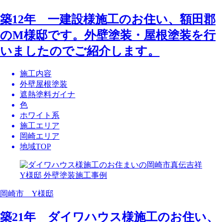
築12年 一建設様施工のお住い、額田郡
のM様邸です。外壁塗装・屋根塗装を行
いましたのでご紹介します。
施工内容
外壁屋根塗装
遮熱塗料ガイナ
色
ホワイト系
施工エリア
岡崎エリア
地域TOP
岡崎市 Y様邸
築21年 ダイワハウス様施工のお住い、