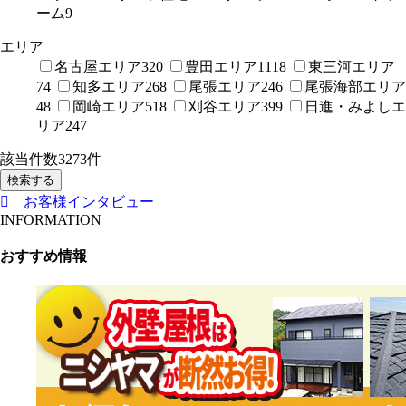
ーム
9
エリア
名古屋エリア
320
豊田エリア
1118
東三河エリア
74
知多エリア
268
尾張エリア
246
尾張海部エリア
48
岡崎エリア
518
刈谷エリア
399
日進・みよしエ
リア
247
該当件数
3273
件
検索する
お客様インタビュー
INFORMATION
おすすめ情報