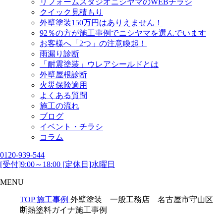
リフォームスタジオニシヤマのWEBチラシ
クイック見積もり
外壁塗装150万円はありえません！
92％の方が施工事例でニシヤマを選んでいます
お客様へ「2つ」の注意喚起！
雨漏り診断
「耐震塗装」ウレアシールドとは
外壁屋根診断
火災保険適用
よくある質問
施工の流れ
ブログ
イベント・チラシ
コラム
0120-939-544
[受付]9:00～18:00 [定休日]水曜日
MENU
TOP
施工事例
外壁塗装 一般工務店 名古屋市守山区
断熱塗料ガイナ施工事例