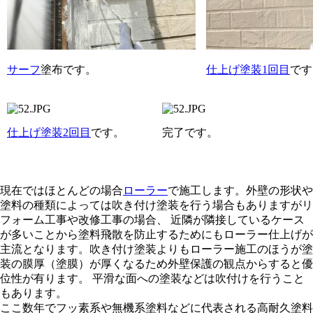
サーフ
塗布です。
仕上げ塗装1回目
です
仕上げ塗装2回目
です。
完了です。
現在ではほとんどの場合
ローラー
で施工します。外壁の形状や
塗料の種類によっては吹き付け塗装を行う場合もありますがリ
フォーム工事や改修工事の場合、 近隣が隣接しているケース
が多いことから塗料飛散を防止するためにもローラー仕上げが
主流となります。吹き付け塗装よりもローラー施工のほうが塗
装の膜厚（塗膜）が厚くなるため外壁保護の観点からすると優
位性が有ります。 平滑な面への塗装などは吹付けを行うこと
もあります。
ここ数年でフッ素系や無機系塗料などに代表される高耐久塗料