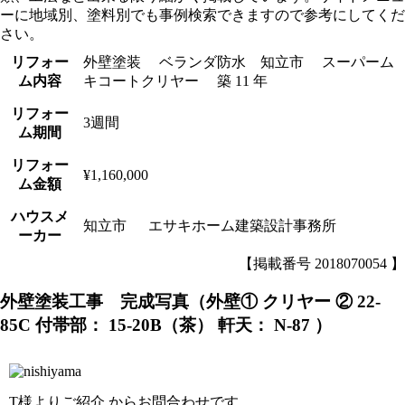
ーに地域別、塗料別でも事例検索できますので参考にしてくだ
さい。
リフォー
外壁塗装 ベランダ防水 知立市 スーパーム
ム内容
キコートクリヤー 築 11 年
リフォー
3週間
ム期間
リフォー
¥1,160,000
ム金額
ハウスメ
知立市 エサキホーム建築設計事務所
ーカー
【掲載番号 2018070054 】
外壁塗装工事 完成写真（外壁① クリヤー ② 22-
85C 付帯部： 15-20B（茶） 軒天： N-87 ）
T様よりご紹介 からお問合わせです。