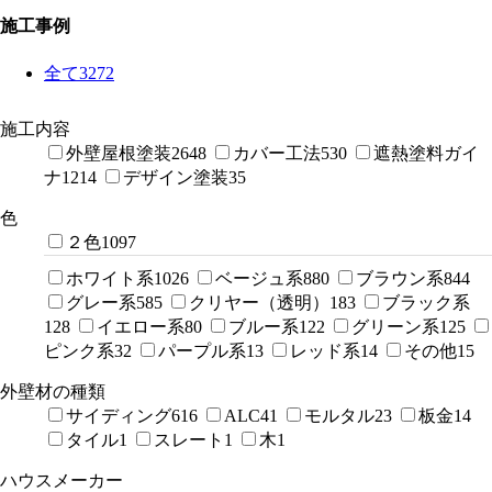
施工事例
全て
3272
施工内容
外壁屋根塗装
2648
カバー工法
530
遮熱塗料ガイ
ナ
1214
デザイン塗装
35
色
２色
1097
ホワイト系
1026
ベージュ系
880
ブラウン系
844
グレー系
585
クリヤー（透明）
183
ブラック系
128
イエロー系
80
ブルー系
122
グリーン系
125
ピンク系
32
パープル系
13
レッド系
14
その他
15
外壁材の種類
サイディング
616
ALC
41
モルタル
23
板金
14
タイル
1
スレート
1
木
1
ハウスメーカー