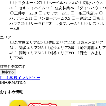
トヨタホーム
271
ヘーベルハウス
40
積水ハウス
80
セキスイハイム
57
住友林業
26
ダイワハウス
73
三井ホーム
19
ミサワホーム
51
一条工務店
39
パナホーム
31
サンヨーホームズ
5
一建設
12
富士
ハウス
26
サーラ住宅
21
タマホーム
6
クレストホ
ーム
9
エリア
名古屋エリア
320
豊田エリア
1118
東三河エリア
74
知多エリア
268
尾張エリア
246
尾張海部エリア
48
岡崎エリア
518
刈谷エリア
399
日進・みよしエ
リア
246
該当件数
3272
件
検索する
お客様インタビュー
INFORMATION
おすすめ情報