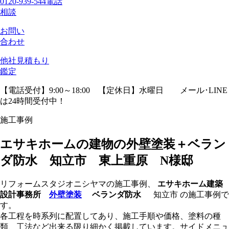
0120-939-544
電話
相談
お問い
合わせ
他社見積
もり
鑑定
【電話受付】9:00～18:00 【定休日】水曜日
メール･LINE
は24時間受付中！
施工事例
エサキホームの建物の外壁塗装＋ベラン
ダ防水 知立市 東上重原 N様邸
リフォームスタジオニシヤマの施工事例、
エサキホーム建築
設計事務所
外壁塗装
ベランダ防水
知立市 の施工事例で
す。
各工程を時系列に配置してあり、施工手順や価格、塗料の種
類、工法など出来る限り細かく掲載しています。サイドメニュ