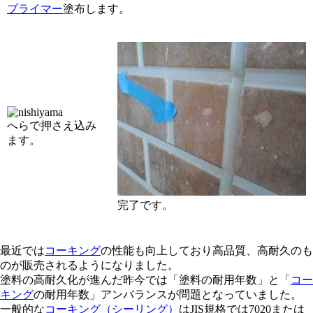
プライマー
塗布します。
へらで押さえ込み
ます。
完了です。
最近では
コーキング
の性能も向上しており高品質、高耐久のも
のが販売されるようになりました。
塗料の高耐久化が進んだ昨今では「塗料の耐用年数」と「
コー
キング
の耐用年数」アンバランスが問題となっていました。
一般的な
コーキング（シーリング）
はJIS規格では7020または