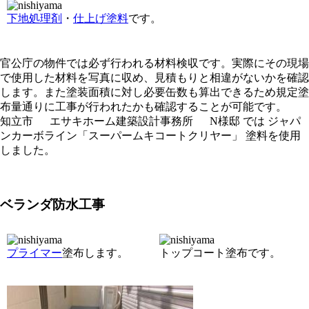
下地処理剤
・
仕上げ塗料
です。
官公庁の物件では必ず行われる材料検収です。実際にその現場
で使用した材料を写真に収め、見積もりと相違がないかを確認
します。また塗装面積に対し必要缶数も算出できるため規定塗
布量通りに工事が行われたかも確認することが可能です。
知立市 エサキホーム建築設計事務所 N様邸 では ジャパ
ンカーボライン「スーパームキコートクリヤー」 塗料を使用
しました。
ベランダ防水工事
プライマー
塗布します。
トップコート塗布です。