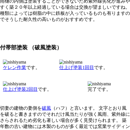
雨樋の内側は塗装することができないため紫外線劣化が進みや
すく築２０年以上経過している場合は交換が望ましいですね。
種類によっては樹脂の中に鉄板が入っているものも有りますの
でそうした耐久性の高いものがおすすめです。
付帯部塗装 （破風塗装）
ケレン作業
です。
仕上げ塗装1回目
です。
仕上げ塗装2回目
です。
完了です。
切妻の建物の妻側を
破風
（ハフ）と言います。 文字とおり風
を破ると書きますのでそれだけ風当たりが強く風雨、紫外線に
さらされるため劣化も著しい場合が多く見受けられます。 築
年数の古い建物には木製のものが多く最近では窯業サイディン