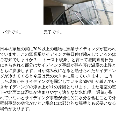
パテです。
完了です。
日本の家屋の実に70％以上の建物に窯業サイディングが使われ
ています。この窯業系サイディング毎日伸び縮みしているのは
ご存知でしょうか？ 「トースト現象」と言って昼間直射日光
にさらされる部分はサイディング事態が熱を帯び温度の上昇と
ともに膨張します。日が沈み夜になると熱せられたサイディン
グが冷えてくると今度は元の大きさに戻っていきます。 こう
した現象からサイディングを固定している金物や釘が緩んでい
きサイディングの浮き上がりの原因となります。また浴室の窓
下や北面には湿気が溜まりやすく適切な防水処理、 通気が取
れていないとサイディング事態が慢性的に水分を含むことで外
壁材事態の劣化がひどい場合には部分的な張替えも必要となる
場合があります。