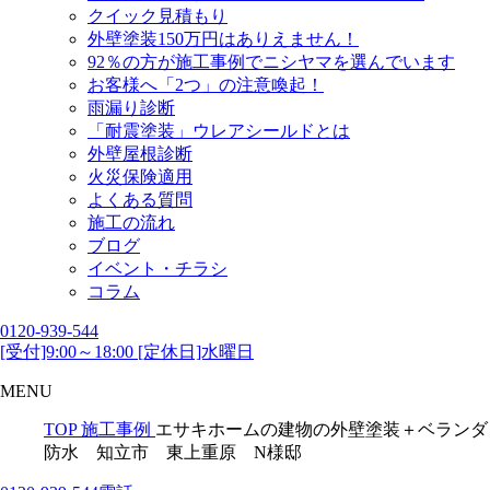
クイック見積もり
外壁塗装150万円はありえません！
92％の方が施工事例でニシヤマを選んでいます
お客様へ「2つ」の注意喚起！
雨漏り診断
「耐震塗装」ウレアシールドとは
外壁屋根診断
火災保険適用
よくある質問
施工の流れ
ブログ
イベント・チラシ
コラム
0120-939-544
[受付]9:00～18:00 [定休日]水曜日
MENU
TOP
施工事例
エサキホームの建物の外壁塗装＋ベランダ
防水 知立市 東上重原 N様邸