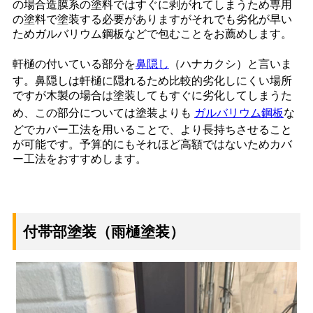
の場合造膜系の塗料ではすぐに剥がれてしまうため専用
の塗料で塗装する必要がありますがそれでも劣化が早い
ためガルバリウム鋼板などで包むことをお薦めします。
軒樋の付いている部分を
鼻隠し
（ハナカクシ）と言いま
す。鼻隠しは軒樋に隠れるため比較的劣化しにくい場所
ですが木製の場合は塗装してもすぐに劣化してしまうた
め、この部分については塗装よりも
ガルバリウム鋼板
な
どでカバー工法を用いることで、より長持ちさせること
が可能です。予算的にもそれほど高額ではないためカバ
ー工法をおすすめします。
付帯部塗装（雨樋塗装）