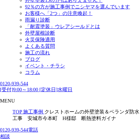
外壁塗装150万円はありえません！
92％の方が施工事例でニシヤマを選んでいます
お客様へ「2つ」の注意喚起！
雨漏り診断
「耐震塗装」ウレアシールドとは
外壁屋根診断
火災保険適用
よくある質問
施工の流れ
ブログ
イベント・チラシ
コラム
0120-939-544
[受付]9:00～18:00 [定休日]水曜日
MENU
TOP
施工事例
クレストホームの外壁塗装＆ベランダ防水
工事 安城市今本町 H様邸 断熱塗料ガイナ
0120-939-544
電話
相談