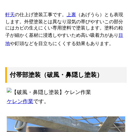
軒天
の仕上げ塗装工事です。
上裏
（あげうら）とも表現
します。外壁塗装とは異なり湿気の帯びやすいこの部分
にはカビの生えにくい専用塗料で塗装します。塗料の粒
子が細かく基材に浸透しやすいため高い吸着力があり
目
地
や釘頭などを目立ちにくくする効果もあります。
付帯部塗装（破風・鼻隠し塗装）
ケレン作業
です。