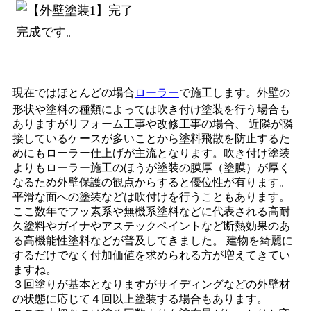
完成です。
現在ではほとんどの場合
ローラー
で施工します。外壁の
形状や塗料の種類によっては吹き付け塗装を行う場合も
ありますがリフォーム工事や改修工事の場合、 近隣が隣
接しているケースが多いことから塗料飛散を防止するた
めにもローラー仕上げが主流となります。吹き付け塗装
よりもローラー施工のほうが塗装の膜厚（塗膜）が厚く
なるため外壁保護の観点からすると優位性が有ります。
平滑な面への塗装などは吹付けを行うこともあります。
ここ数年でフッ素系や無機系塗料などに代表される高耐
久塗料やガイナやアステックペイントなど断熱効果のあ
る高機能性塗料などが普及してきました。 建物を綺麗に
するだけでなく付加価値を求められる方が増えてきてい
ますね。
３回塗りが基本となりますがサイディングなどの外壁材
の状態に応じて４回以上塗装する場合もあります。