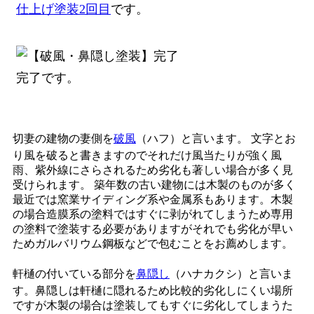
仕上げ塗装2回目
です。
完了です。
切妻の建物の妻側を
破風
（ハフ）と言います。 文字とお
り風を破ると書きますのでそれだけ風当たりが強く風
雨、紫外線にさらされるため劣化も著しい場合が多く見
受けられます。 築年数の古い建物には木製のものが多く
最近では窯業サイディング系や金属系もあります。木製
の場合造膜系の塗料ではすぐに剥がれてしまうため専用
の塗料で塗装する必要がありますがそれでも劣化が早い
ためガルバリウム鋼板などで包むことをお薦めします。
軒樋の付いている部分を
鼻隠し
（ハナカクシ）と言いま
す。鼻隠しは軒樋に隠れるため比較的劣化しにくい場所
ですが木製の場合は塗装してもすぐに劣化してしまうた