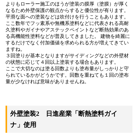
よりもローラー施工のほうが塗装の膜厚（塗膜）が厚く
なるため外壁保護の観点からすると優位性が有ります。
平滑な面への塗装などは吹付けを行うこともあります。
ここ数年でフッ素系や無機系塗料などに代表される高耐
久塗料やガイナやアステックペイントなど断熱効果のあ
る高機能性塗料などが普及してきました。 建物を綺麗に
するだけでなく付加価値を求められる方が増えてきてい
ますね。
３回塗りが基本となりますがサイディングなどの外壁材
の状態に応じて４回以上塗装する場合もあります。
ここで大切なのは塗る回数よりも塗布量がしっかりと守
られているかがどうかです。回数を重ねても１回の塗布
量が少なければ意味がありませんね。
外壁塗装2 日進産業「断熱塗料ガイ
ナ」使用