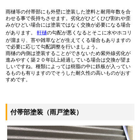
雨樋等の付帯部にも外壁に塗装した塗料と耐用年数を合
わせる事で長持ちさせます。劣化がひどくひび割れや歪
みがひどい場合には塗装ではなく交換が必要になる場合
があります。
軒樋
の勾配が悪くなるとそこに水やホコリ
が溜まり、苔や雑草などが生えてくる場合もありますの
で必要に応じて勾配調整を行いましょう。
雨樋の内側は塗装することができないため紫外線劣化が
進みやすく築２０年以上経過している場合は交換が望ま
しいですね。種類によっては樹脂の中に鉄板が入ってい
るものも有りますのでそうした耐久性の高いものがおす
すめです。
付帯部塗装（雨戸塗装）