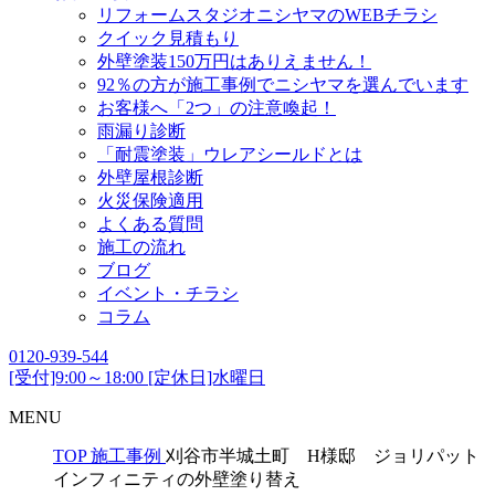
リフォームスタジオニシヤマのWEBチラシ
クイック見積もり
外壁塗装150万円はありえません！
92％の方が施工事例でニシヤマを選んでいます
お客様へ「2つ」の注意喚起！
雨漏り診断
「耐震塗装」ウレアシールドとは
外壁屋根診断
火災保険適用
よくある質問
施工の流れ
ブログ
イベント・チラシ
コラム
0120-939-544
[受付]9:00～18:00 [定休日]水曜日
MENU
TOP
施工事例
刈谷市半城土町 H様邸 ジョリパット
インフィニティの外壁塗り替え