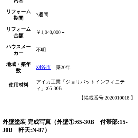
内容
リフォーム
3週間
期間
リフォーム
￥1,040,000－
金額
ハウスメー
不明
カー
地域・築年
刈谷市
築20年
数
アイカ工業「ジョリパットインフィニテ
使用材料
ィ」:65-30B
【掲載番号 2020010018 】
外壁塗装 完成写真（外壁①:65-30B 付帯部:15-
30B 軒天:N-87）