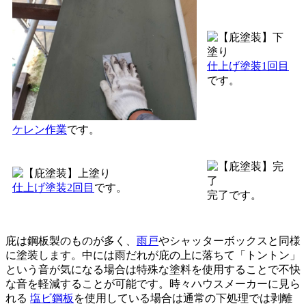
仕上げ塗装1回目
です。
ケレン作業
です。
仕上げ塗装2回目
です。
完了です。
庇は鋼板製のものが多く、
雨戸
やシャッターボックスと同様
に塗装します。中には雨だれが庇の上に落ちて「トントン」
という音が気になる場合は特殊な塗料を使用することで不快
な音を軽減することが可能です。時々ハウスメーカーに見ら
れる
塩ビ鋼板
を使用している場合は通常の下処理では剥離