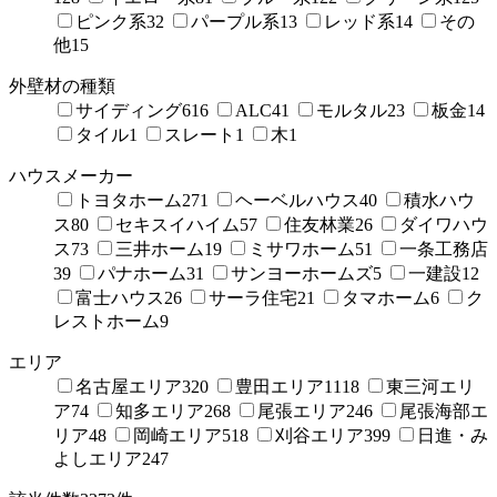
ピンク系
32
パープル系
13
レッド系
14
その
他
15
外壁材の種類
サイディング
616
ALC
41
モルタル
23
板金
14
タイル
1
スレート
1
木
1
ハウスメーカー
トヨタホーム
271
ヘーベルハウス
40
積水ハウ
ス
80
セキスイハイム
57
住友林業
26
ダイワハウ
ス
73
三井ホーム
19
ミサワホーム
51
一条工務店
39
パナホーム
31
サンヨーホームズ
5
一建設
12
富士ハウス
26
サーラ住宅
21
タマホーム
6
ク
レストホーム
9
エリア
名古屋エリア
320
豊田エリア
1118
東三河エリ
ア
74
知多エリア
268
尾張エリア
246
尾張海部エ
リア
48
岡崎エリア
518
刈谷エリア
399
日進・み
よしエリア
247