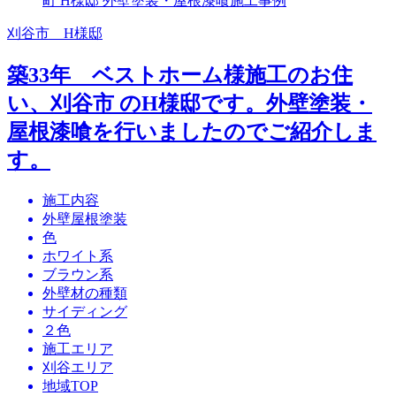
刈谷市 H様邸
築33年 ベストホーム様施工のお住
い、刈谷市 のH様邸です。外壁塗装・
屋根漆喰を行いましたのでご紹介しま
す。
施工内容
外壁屋根塗装
色
ホワイト系
ブラウン系
外壁材の種類
サイディング
２色
施工エリア
刈谷エリア
地域TOP