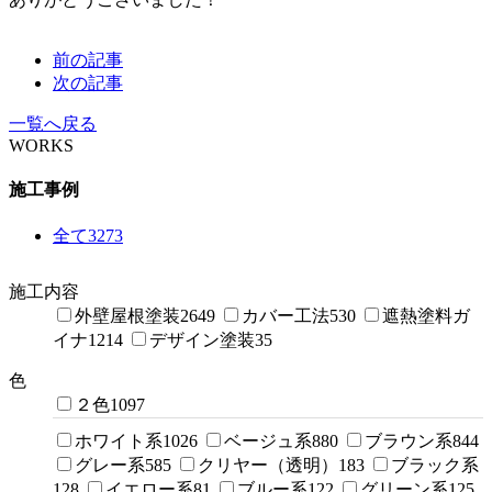
前の記事
次の記事
一覧へ戻る
WORKS
施工事例
全て
3273
施工内容
外壁屋根塗装
2649
カバー工法
530
遮熱塗料ガ
イナ
1214
デザイン塗装
35
色
２色
1097
ホワイト系
1026
ベージュ系
880
ブラウン系
844
グレー系
585
クリヤー（透明）
183
ブラック系
128
イエロー系
81
ブルー系
122
グリーン系
125