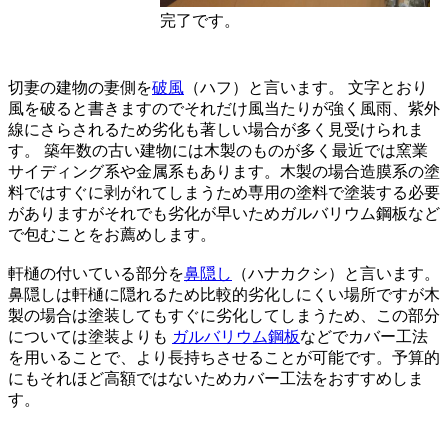
完了です。
切妻の建物の妻側を
破風
（ハフ）と言います。 文字とおり
風を破ると書きますのでそれだけ風当たりが強く風雨、紫外
線にさらされるため劣化も著しい場合が多く見受けられま
す。 築年数の古い建物には木製のものが多く最近では窯業
サイディング系や金属系もあります。木製の場合造膜系の塗
料ではすぐに剥がれてしまうため専用の塗料で塗装する必要
がありますがそれでも劣化が早いためガルバリウム鋼板など
で包むことをお薦めします。
軒樋の付いている部分を
鼻隠し
（ハナカクシ）と言います。
鼻隠しは軒樋に隠れるため比較的劣化しにくい場所ですが木
製の場合は塗装してもすぐに劣化してしまうため、この部分
については塗装よりも
ガルバリウム鋼板
などでカバー工法
を用いることで、より長持ちさせることが可能です。予算的
にもそれほど高額ではないためカバー工法をおすすめしま
す。