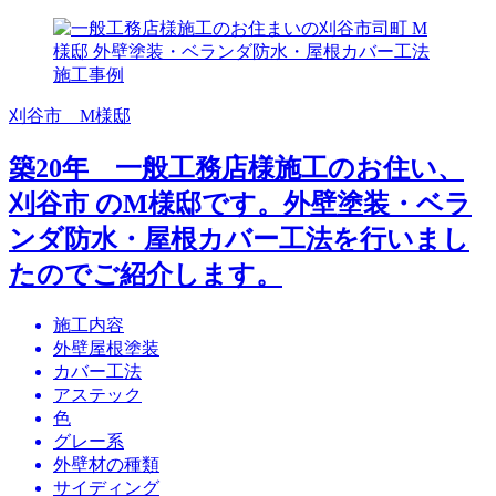
刈谷市 M様邸
築20年 一般工務店様施工のお住い、
刈谷市 のM様邸です。外壁塗装・ベラ
ンダ防水・屋根カバー工法を行いまし
たのでご紹介します。
施工内容
外壁屋根塗装
カバー工法
アステック
色
グレー系
外壁材の種類
サイディング