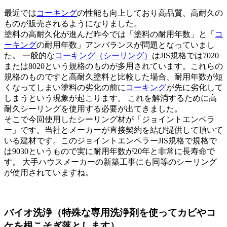
最近では
コーキング
の性能も向上しており高品質、高耐久の
ものが販売されるようになりました。
塗料の高耐久化が進んだ昨今では「塗料の耐用年数」と「
コ
ーキング
の耐用年数」アンバランスが問題となっていまし
た。 一般的な
コーキング（シーリング）
はJIS規格では7020
または8020という規格のものが多用されています。これらの
規格のものですと高耐久塗料と比較した場合、耐用年数が短
くなってしまい塗料の劣化の前に
コーキング
が先に劣化して
しまうという現象が起こります。 これを解消するために高
耐久シーリングを使用する必要が出てきました。
そこで今回使用したシーリング材が「ジョイントエンペラ
ー」です。当社とメーカーが直接契約を結び提供して頂いて
いる建材です。このジョイントエンペラーJIS規格で規格で
は9030というもので実に耐用年数が20年と非常に長寿命で
す。 大手ハウスメーカーの新築工事にも同等のシーリング
が使用されていますね。
バイオ洗浄（特殊な専用洗浄剤を使ってカビやコ
ケを根こそぎ落とします）