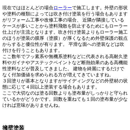
現在ではほとんどの場合
ローラー
で施工します。外壁の形状
や塗料の種類によっては吹き付け塗装を行う場合もあります
がリフォーム工事や改修工事の場合、 近隣が隣接している
ケースが多いことから塗料飛散を防止するためにもローラー
仕上げが主流となります。吹き付け塗装よりもローラー施工
のほうが塗装の膜厚（塗膜）が厚くなるため外壁保護の観点
からすると優位性が有ります。 平滑な面への塗装などは吹
付けを行うこともあります。
ここ数年でフッ素系や無機系塗料などに代表される高耐久塗
料やガイナやアステックペイントなど断熱効果のある高機能
性塗料などが普及してきました。 建物を綺麗にするだけで
なく付加価値を求められる方が増えてきていますね。
３回塗りが基本となりますがサイディングなどの外壁材の状
態に応じて４回以上塗装する場合もあります。
ここで大切なのは塗る回数よりも塗布量がしっかりと守られ
ているかがどうかです。回数を重ねても１回の塗布量が少な
ければ意味がありませんね。
擁壁塗装