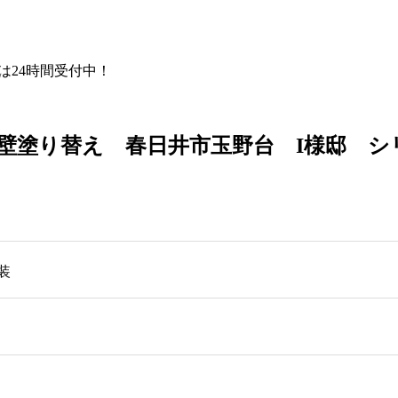
Eは24時間受付中！
塗り替え 春日井市玉野台 I様邸 シリ
装