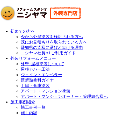
初めての方へ
今から外壁塗装を検討される方へ
既にお見積もりを取られている方へ
愛知県の皆様に選ばれ続ける理由
ニシヤマ社長AI ご利用ガイド
外装リフォームメニュー
外壁･屋根塗装について
屋根カバー工法
ジョイントエンペラー
遮断熱塗料ガイナ
工場・倉庫塗装
アパート・マンション塗装
アパート・マンションオーナー・管理組合様へ
施工事例紹介
施工事例一覧
施工内容