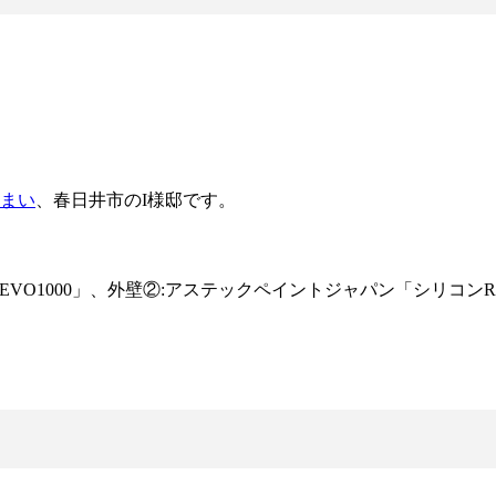
まい
、春日井市のI様邸です。
O1000」、外壁②:アステックペイントジャパン「シリコンRE