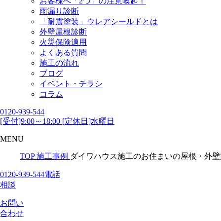
お客様へ「2つ」の注意喚起！
雨漏り診断
「耐震塗装」ウレアシールドとは
外壁屋根診断
火災保険適用
よくある質問
施工の流れ
ブログ
イベント・チラシ
コラム
0120-939-544
[受付]9:00～18:00 [定休日]水曜日
MENU
TOP
施工事例
ダイワハウス施工のお住まいの屋根・外壁
0120-939-544
電話
相談
お問い
合わせ