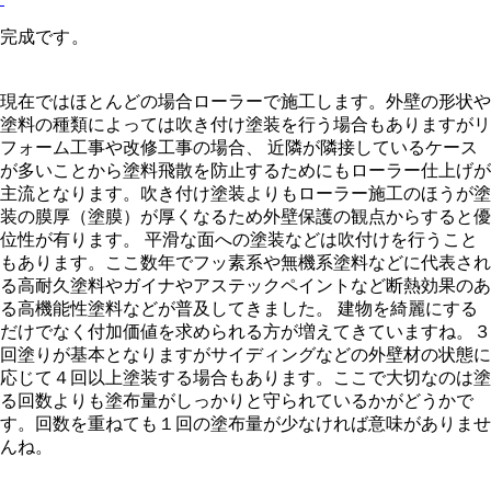
完成です。
現在ではほとんどの場合ローラーで施工します。外壁の形状や
塗料の種類によっては吹き付け塗装を行う場合もありますがリ
フォーム工事や改修工事の場合、 近隣が隣接しているケース
が多いことから塗料飛散を防止するためにもローラー仕上げが
主流となります。吹き付け塗装よりもローラー施工のほうが塗
装の膜厚（塗膜）が厚くなるため外壁保護の観点からすると優
位性が有ります。 平滑な面への塗装などは吹付けを行うこと
もあります。ここ数年でフッ素系や無機系塗料などに代表され
る高耐久塗料やガイナやアステックペイントなど断熱効果のあ
る高機能性塗料などが普及してきました。 建物を綺麗にする
だけでなく付加価値を求められる方が増えてきていますね。３
回塗りが基本となりますがサイディングなどの外壁材の状態に
応じて４回以上塗装する場合もあります。ここで大切なのは塗
る回数よりも塗布量がしっかりと守られているかがどうかで
す。回数を重ねても１回の塗布量が少なければ意味がありませ
んね。