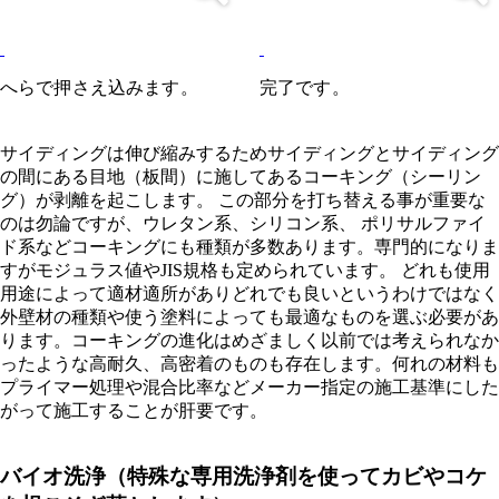
へらで押さえ込みます。
完了です。
サイディングは伸び縮みするためサイディングとサイディング
の間にある目地（板間）に施してあるコーキング（シーリン
グ）が剥離を起こします。 この部分を打ち替える事が重要な
のは勿論ですが、ウレタン系、シリコン系、 ポリサルファイ
ド系などコーキングにも種類が多数あります。専門的になりま
すがモジュラス値やJIS規格も定められています。 どれも使用
用途によって適材適所がありどれでも良いというわけではなく
外壁材の種類や使う塗料によっても最適なものを選ぶ必要があ
ります。コーキングの進化はめざましく以前では考えられなか
ったような高耐久、高密着のものも存在します。何れの材料も
プライマー処理や混合比率などメーカー指定の施工基準にした
がって施工することが肝要です。
バイオ洗浄（特殊な専用洗浄剤を使ってカビやコケ