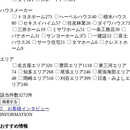
ハウスメーカー
トヨタホーム
271
ヘーベルハウス
40
積水ハウス
80
セキスイハイム
57
住友林業
26
ダイワハウス
73
三井ホーム
19
ミサワホーム
51
一条工務店
39
パナホーム
31
サンヨーホームズ
5
一建設
12
富士
ハウス
26
サーラ住宅
21
タマホーム
6
クレストホ
ーム
9
エリア
名古屋エリア
320
豊田エリア
1118
東三河エリア
74
知多エリア
268
尾張エリア
246
尾張海部エリア
48
岡崎エリア
518
刈谷エリア
399
日進・みよしエ
リア
246
該当件数
3272
件
検索する
お客様インタビュー
INFORMATION
おすすめ情報