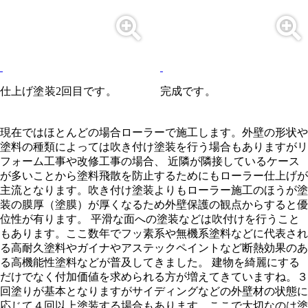
仕上げ塗装2回目です。
完成です。
現在ではほとんどの場合ローラーで施工します。外壁の形状や
塗料の種類によっては吹き付け塗装を行う場合もありますがリ
フォーム工事や改修工事の場合、 近隣が隣接しているケース
が多いことから塗料飛散を防止するためにもローラー仕上げが
主流となります。吹き付け塗装よりもローラー施工のほうが塗
装の膜厚（塗膜）が厚くなるため外壁保護の観点からすると優
位性が有ります。 平滑な面への塗装などは吹付けを行うこと
もあります。ここ数年でフッ素系や無機系塗料などに代表され
る高耐久塗料やガイナやアステックペイントなど断熱効果のあ
る高機能性塗料などが普及してきました。 建物を綺麗にする
だけでなく付加価値を求められる方が増えてきていますね。３
回塗りが基本となりますがサイディングなどの外壁材の状態に
応じて４回以上塗装する場合もあります。ここで大切なのは塗