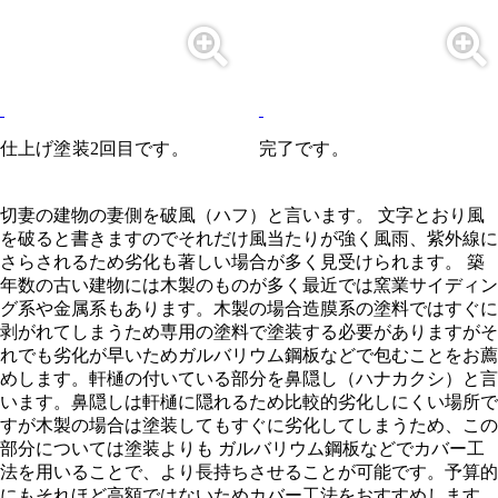
仕上げ塗装2回目です。
完了です。
切妻の建物の妻側を破風（ハフ）と言います。 文字とおり風
を破ると書きますのでそれだけ風当たりが強く風雨、紫外線に
さらされるため劣化も著しい場合が多く見受けられます。 築
年数の古い建物には木製のものが多く最近では窯業サイディン
グ系や金属系もあります。木製の場合造膜系の塗料ではすぐに
剥がれてしまうため専用の塗料で塗装する必要がありますがそ
れでも劣化が早いためガルバリウム鋼板などで包むことをお薦
めします。軒樋の付いている部分を鼻隠し（ハナカクシ）と言
います。鼻隠しは軒樋に隠れるため比較的劣化しにくい場所で
すが木製の場合は塗装してもすぐに劣化してしまうため、この
部分については塗装よりも ガルバリウム鋼板などでカバー工
法を用いることで、より長持ちさせることが可能です。予算的
にもそれほど高額ではないためカバー工法をおすすめします。