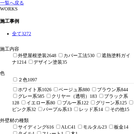
一覧へ戻る
WORKS
施工事例
全て
3272
施工内容
外壁屋根塗装
2648
カバー工法
530
遮熱塗料ガイ
ナ
1214
デザイン塗装
35
色
２色
1097
ホワイト系
1026
ベージュ系
880
ブラウン系
844
グレー系
585
クリヤー（透明）
183
ブラック系
128
イエロー系
80
ブルー系
122
グリーン系
125
ピンク系
32
パープル系
13
レッド系
14
その他
15
外壁材の種類
サイディング
616
ALC
41
モルタル
23
板金
14
タイル
1
スレート
1
木
1