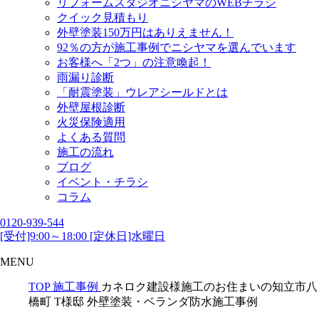
リフォームスタジオニシヤマのWEBチラシ
クイック見積もり
外壁塗装150万円はありえません！
92％の方が施工事例でニシヤマを選んでいます
お客様へ「2つ」の注意喚起！
雨漏り診断
「耐震塗装」ウレアシールドとは
外壁屋根診断
火災保険適用
よくある質問
施工の流れ
ブログ
イベント・チラシ
コラム
0120-939-544
[受付]9:00～18:00 [定休日]水曜日
MENU
TOP
施工事例
カネロク建設様施工のお住まいの知立市八
橋町 T様邸 外壁塗装・ベランダ防水施工事例