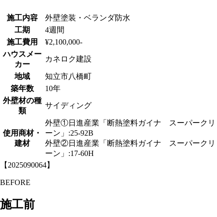
施工内容
外壁塗装・ベランダ防水
工期
4週間
施工費用
¥2,100,000-
ハウスメー
カネロク建設
カー
地域
知立市八橋町
築年数
10年
外壁材の種
サイディング
類
外壁①日進産業「断熱塗料ガイナ スーパークリ
使用商材・
ーン」:25-92B
建材
外壁②日進産業「断熱塗料ガイナ スーパークリ
ーン」:17-60H
【2025090064】
BEFORE
施工前