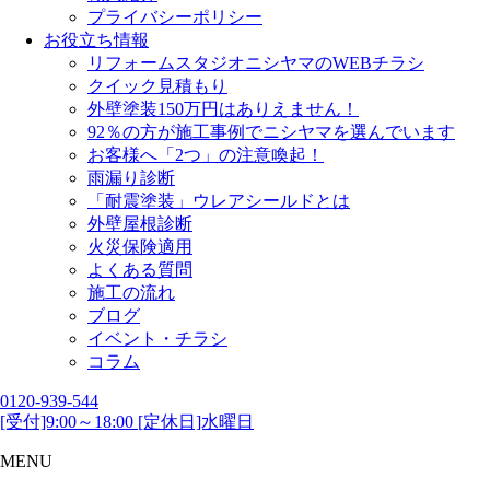
プライバシーポリシー
お役立ち情報
リフォームスタジオニシヤマのWEBチラシ
クイック見積もり
外壁塗装150万円はありえません！
92％の方が施工事例でニシヤマを選んでいます
お客様へ「2つ」の注意喚起！
雨漏り診断
「耐震塗装」ウレアシールドとは
外壁屋根診断
火災保険適用
よくある質問
施工の流れ
ブログ
イベント・チラシ
コラム
0120-939-544
[受付]9:00～18:00 [定休日]水曜日
MENU