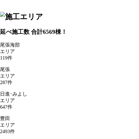
延べ施工数 合計
6569
棟！
尾張海部
エリア
119
件
尾張
エリア
287
件
日進･みよし
エリア
647
件
豊田
エリア
2493
件