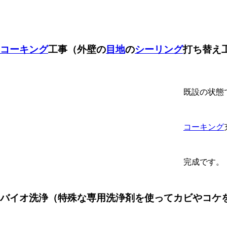
コーキング
工事
（外壁の
目地
の
シーリング
打ち替え
既設の状態
コーキング
完成です。
バイオ洗浄
（特殊な専用洗浄剤を使ってカビやコケ