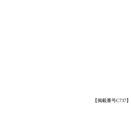
ュ
【掲載番号C737】