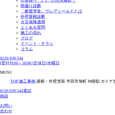
お客様へ「2つ」の注意喚起！
雨漏り診断
「耐震塗装」ウレアシールドとは
外壁屋根診断
火災保険適用
よくある質問
施工の流れ
ブログ
イベント・チラシ
コラム
0120-939-544
[受付]9:00～18:00 [定休日]水曜日
MENU
TOP
施工事例
屋根・外壁塗装 半田市旭町 M様邸 ガイ
0120-939-544
電話
相談
お問い
合わせ