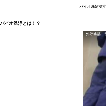
バイオ洗剤攪拌
バイオ洗浄とは！？
外壁塗装 