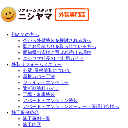
初めての方へ
今から外壁塗装を検討される方へ
既にお見積もりを取られている方へ
愛知県の皆様に選ばれ続ける理由
ニシヤマ社長AI ご利用ガイド
外装リフォームメニュー
外壁･屋根塗装について
屋根カバー工法
ジョイントエンペラー
遮断熱塗料ガイナ
工場・倉庫塗装
アパート・マンション塗装
アパート・マンションオーナー・管理組合様へ
施工事例紹介
施工事例一覧
施工内容