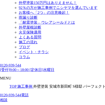
外壁塗装150万円はありえません！
92％の方が施工事例でニシヤマを選んでいます
お客様へ「2つ」の注意喚起！
雨漏り診断
「耐震塗装」ウレアシールドとは
外壁屋根診断
火災保険適用
よくある質問
施工の流れ
ブログ
イベント・チラシ
コラム
0120-939-544
[受付]9:00～18:00 [定休日]水曜日
MENU
TOP
施工事例
外壁塗装 安城市新田町 S様邸 パーフェ
0120-939-544
電話
相談