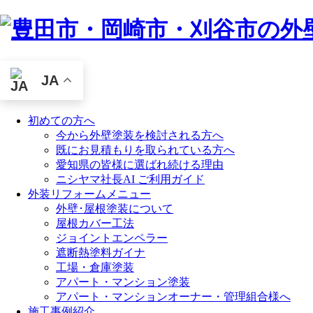
JA
初めての方へ
今から外壁塗装を検討される方へ
既にお見積もりを取られている方へ
愛知県の皆様に選ばれ続ける理由
ニシヤマ社長AI ご利用ガイド
外装リフォームメニュー
外壁･屋根塗装について
屋根カバー工法
ジョイントエンペラー
遮断熱塗料ガイナ
工場・倉庫塗装
アパート・マンション塗装
アパート・マンションオーナー・管理組合様へ
施工事例紹介