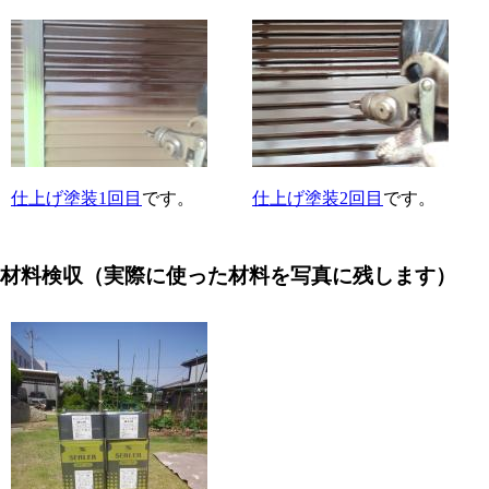
仕上げ塗装1回目
です。
仕上げ塗装2回目
です。
材料検収
（実際に使った材料を写真に残します）