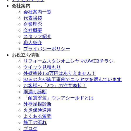
会社案内
会社案内一覧
代表挨拶
企業理念
会社概要
スタッフ紹介
職人紹介
プライバシーポリシー
お役立ち情報
リフォームスタジオニシヤマのWEBチラシ
クイック見積もり
外壁塗装150万円はありえません！
92％の方が施工事例でニシヤマを選んでいます
お客様へ「2つ」の注意喚起！
雨漏り診断
「耐震塗装」ウレアシールドとは
外壁屋根診断
火災保険適用
よくある質問
施工の流れ
ブログ