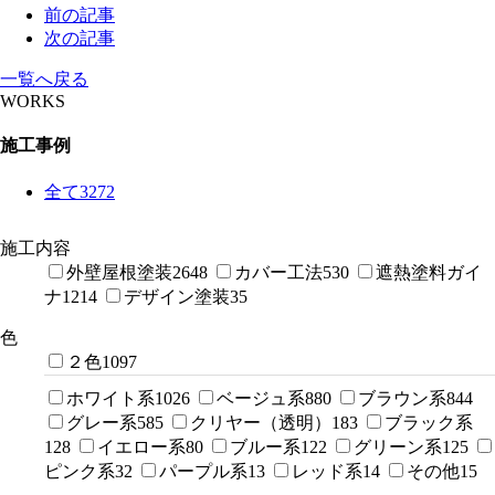
前の記事
次の記事
一覧へ戻る
WORKS
施工事例
全て
3272
施工内容
外壁屋根塗装
2648
カバー工法
530
遮熱塗料ガイ
ナ
1214
デザイン塗装
35
色
２色
1097
ホワイト系
1026
ベージュ系
880
ブラウン系
844
グレー系
585
クリヤー（透明）
183
ブラック系
128
イエロー系
80
ブルー系
122
グリーン系
125
ピンク系
32
パープル系
13
レッド系
14
その他
15