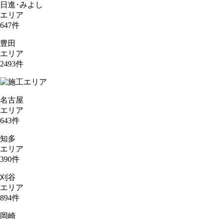
日進･みよし
エリア
647
件
豊田
エリア
2493
件
名古屋
エリア
643
件
知多
エリア
390
件
刈谷
エリア
894
件
岡崎