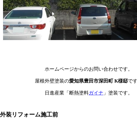
ホームページからのお問い合わせ
です
。
屋根外壁塗装の
愛知県豊田市深田町 K様邸
で
日進産業「断熱塗料
ガイナ
」塗装です。
外装リフォーム施工前