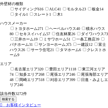
外壁材の種類
サイディング
616
ALC
41
モルタル
23
板金
14
タイル
1
スレート
1
木
1
ハウスメーカー
トヨタホーム
271
ヘーベルハウス
40
積水ハウス
80
セキスイハイム
57
住友林業
26
ダイワハウス
73
三井ホーム
19
ミサワホーム
51
一条工務店
39
パナホーム
31
サンヨーホームズ
5
一建設
12
富士
ハウス
26
サーラ住宅
21
タマホーム
6
クレストホ
ーム
9
エリア
名古屋エリア
320
豊田エリア
1118
東三河エリア
74
知多エリア
268
尾張エリア
246
尾張海部エリア
48
岡崎エリア
518
刈谷エリア
399
日進・みよしエ
リア
246
該当件数
3272
件
検索する
お客様インタビュー