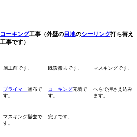
コーキング
工事
（外壁の
目地
の
シーリング
打ち替え
工事です）
施工前です。
既設撤去です。
マスキングです。
プライマー
塗布
で
コーキング
充填で
へらで押さえ込み
す。
す。
ます。
マスキング撤去で
完了です。
す。