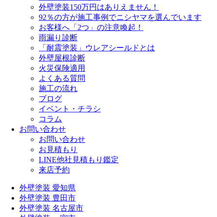
外壁塗装150万円はありえません！
92％の方が施工事例でニシヤマを選んでいます
お客様へ「2つ」の注意喚起！
雨漏り診断
「耐震塗装」ウレアシールドとは
外壁屋根診断
火災保険適用
よくある質問
施工の流れ
ブログ
イベント・チラシ
コラム
お問い合わせ
お問い合わせ
お見積もり
LINE他社見積もり鑑定
来店予約
外壁塗装 愛知県
外壁塗装 豊田市
外壁塗装 名古屋市