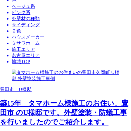
色
ベージュ系
ピンク系
外壁材の種類
サイディング
２色
ハウスメーカー
ミサワホーム
施工エリア
名古屋エリア
地域TOP
豊田市 U様邸
築15年 タマホーム様施工のお住い、豊
田市 のU様邸です。外壁塗装・防蟻工事
を行いましたのでご紹介します。