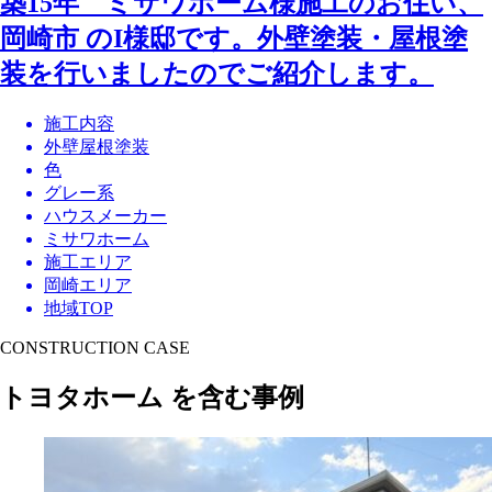
築15年 ミサワホーム様施工のお住い、
岡崎市 のI様邸です。外壁塗装・屋根塗
装を行いましたのでご紹介します。
施工内容
外壁屋根塗装
色
グレー系
ハウスメーカー
ミサワホーム
施工エリア
岡崎エリア
地域TOP
CONSTRUCTION CASE
トヨタホーム を含む事例