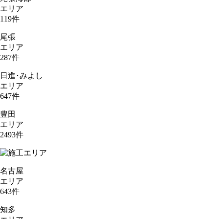
エリア
119
件
尾張
エリア
287
件
日進･みよし
エリア
647
件
豊田
エリア
2493
件
名古屋
エリア
643
件
知多