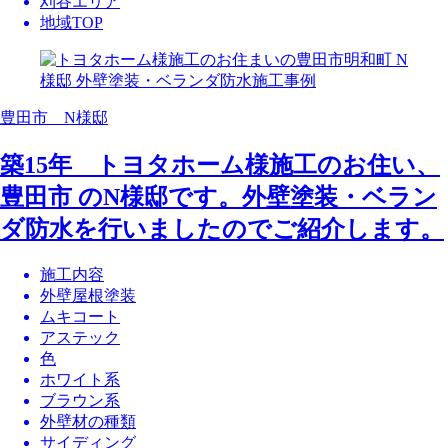
刈谷エリア
地域TOP
豊田市 N様邸
築15年 トヨタホーム様施工のお住い、
豊田市 のN様邸です。外壁塗装・ベラン
ダ防水を行いましたのでご紹介します。
施工内容
外壁屋根塗装
ムキコート
アステック
色
ホワイト系
ブラウン系
外壁材の種類
サイディング