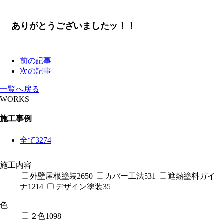
ありがとうございましたッ！！
前の記事
次の記事
一覧へ戻る
WORKS
施工事例
全て
3274
施工内容
外壁屋根塗装
2650
カバー工法
531
遮熱塗料ガイ
ナ
1214
デザイン塗装
35
色
２色
1098