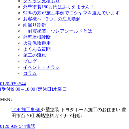
クイック見積もり
外壁塗装150万円はありえません！
92％の方が施工事例でニシヤマを選んでいます
お客様へ「2つ」の注意喚起！
雨漏り診断
「耐震塗装」ウレアシールドとは
外壁屋根診断
火災保険適用
よくある質問
施工の流れ
ブログ
イベント・チラシ
コラム
0120-939-544
[受付]9:00～18:00 [定休日]水曜日
MENU
TOP
施工事例
外壁塗装 トヨタホーム施工のお住まい 豊
田市百々町 断熱塗料ガイナ Y様邸
0120-939-544
電話