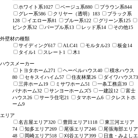
ホワイト系
1027
ベージュ系
880
ブラウン系
844
グレー系
586
クリヤー（透明）
183
ブラック系
128
イエロー系
81
ブルー系
122
グリーン系
125
ピンク系
32
パープル系
13
レッド系
14
その他
15
外壁材の種類
サイディング
617
ALC
41
モルタル
23
板金
14
タイル
1
スレート
1
木
1
ハウスメーカー
トヨタホーム
271
ヘーベルハウス
40
積水ハウス
80
セキスイハイム
57
住友林業
26
ダイワハウス
73
三井ホーム
19
ミサワホーム
51
一条工務店
39
パナホーム
32
サンヨーホームズ
5
一建設
12
富士
ハウス
26
サーラ住宅
21
タマホーム
6
クレストホ
ーム
9
エリア
名古屋エリア
320
豊田エリア
1118
東三河エリア
74
知多エリア
269
尾張エリア
246
尾張海部エリア
48
岡崎エリア
518
刈谷エリア
399
日進・みよしエ