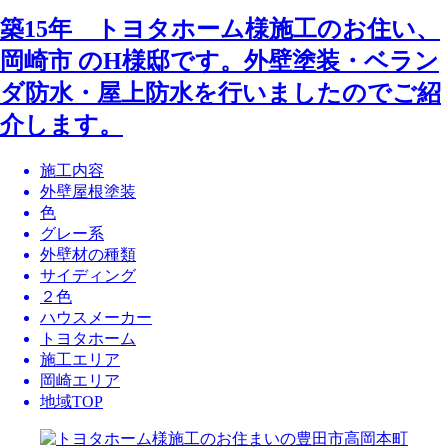
築15年 トヨタホーム様施工のお住い、
岡崎市 のH様邸です。外壁塗装・ベラン
ダ防水・屋上防水を行いましたのでご紹
介します。
施工内容
外壁屋根塗装
色
グレー系
外壁材の種類
サイディング
２色
ハウスメーカー
トヨタホーム
施工エリア
岡崎エリア
地域TOP