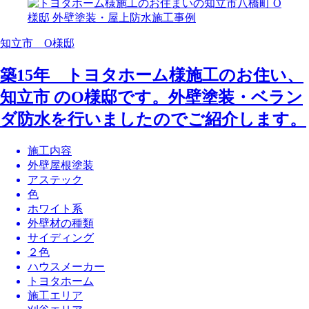
知立市 O様邸
築15年 トヨタホーム様施工のお住い、
知立市 のO様邸です。外壁塗装・ベラン
ダ防水を行いましたのでご紹介します。
施工内容
外壁屋根塗装
アステック
色
ホワイト系
外壁材の種類
サイディング
２色
ハウスメーカー
トヨタホーム
施工エリア