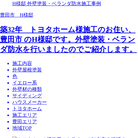
豊田市 H様邸
築32年 トヨタホーム様施工のお住い、
豊田市 のH様邸です。外壁塗装・ベラン
ダ防水を行いましたのでご紹介します。
施工内容
外壁屋根塗装
色
イエロー系
外壁材の種類
サイディング
ハウスメーカー
トヨタホーム
施工エリア
豊田エリア
地域TOP