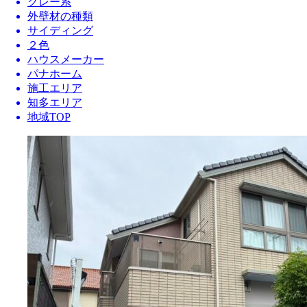
グレー系
外壁材の種類
サイディング
２色
ハウスメーカー
パナホーム
施工エリア
知多エリア
地域TOP