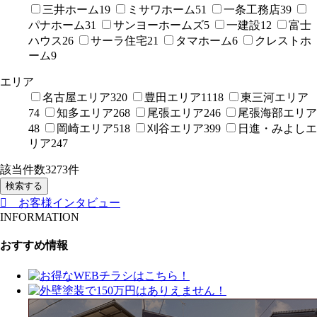
三井ホーム
19
ミサワホーム
51
一条工務店
39
パナホーム
31
サンヨーホームズ
5
一建設
12
富士
ハウス
26
サーラ住宅
21
タマホーム
6
クレストホ
ーム
9
エリア
名古屋エリア
320
豊田エリア
1118
東三河エリア
74
知多エリア
268
尾張エリア
246
尾張海部エリア
48
岡崎エリア
518
刈谷エリア
399
日進・みよしエ
リア
247
該当件数
3273
件
検索する
お客様インタビュー
INFORMATION
おすすめ情報