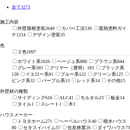
全て
3273
施工内容
外壁屋根塗装
2649
カバー工法
530
遮熱塗料ガイ
ナ
1214
デザイン塗装
35
色
２色
1097
ホワイト系
1026
ベージュ系
880
ブラウン系
844
グレー系
585
クリヤー（透明）
183
ブラック系
128
イエロー系
81
ブルー系
122
グリーン系
125
ピンク系
32
パープル系
13
レッド系
14
その他
15
外壁材の種類
サイディング
616
ALC
41
モルタル
23
板金
14
タイル
1
スレート
1
木
1
ハウスメーカー
トヨタホーム
271
ヘーベルハウス
40
積水ハウス
80
セキスイハイム
57
住友林業
26
ダイワハウス
73