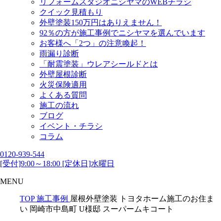
リフォームスタジオニシヤマのWEBチラシ
クイック見積もり
外壁塗装150万円はありえません！
92％の方が施工事例でニシヤマを選んでいます
お客様へ「2つ」の注意喚起！
雨漏り診断
「耐震塗装」ウレアシールドとは
外壁屋根診断
火災保険適用
よくある質問
施工の流れ
ブログ
イベント・チラシ
コラム
0120-939-544
[受付]9:00～18:00 [定休日]水曜日
MENU
TOP
施工事例
屋根外壁塗装 トヨタホーム施工のお住ま
い 岡崎市中島町 U様邸 スーパームキコート