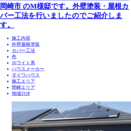
岡崎市 のM様邸です。外壁塗装・屋根カ
バー工法を行いましたのでご紹介しま
す。
施工内容
外壁屋根塗装
カバー工法
色
ホワイト系
ハウスメーカー
ダイワハウス
施工エリア
岡崎エリア
地域TOP