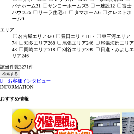
パナホーム
31
サンヨーホームズ
5
一建設
12
富士
ハウス
26
サーラ住宅
21
タマホーム
6
クレストホ
ーム
9
エリア
名古屋エリア
320
豊田エリア
1117
東三河エリア
74
知多エリア
268
尾張エリア
246
尾張海部エリア
48
岡崎エリア
518
刈谷エリア
399
日進・みよしエ
リア
246
該当件数
3271
件
検索する
お客様インタビュー
INFORMATION
おすすめ情報