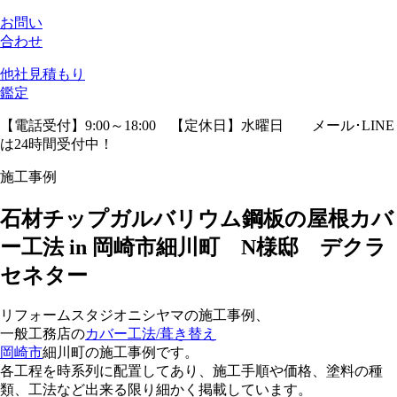
お問い
合わせ
他社見積
もり
鑑定
【電話受付】9:00～18:00 【定休日】水曜日
メール･LINE
は24時間受付中！
施工事例
石材チップガルバリウム鋼板の屋根カバ
ー工法 in 岡崎市細川町 N様邸 デクラ
セネター
リフォームスタジオニシヤマの施工事例、
一般工務店の
カバー工法/葺き替え
岡崎市
細川町の施工事例です。
各工程を時系列に配置してあり、施工手順や価格、塗料の種
類、工法など出来る限り細かく掲載しています。