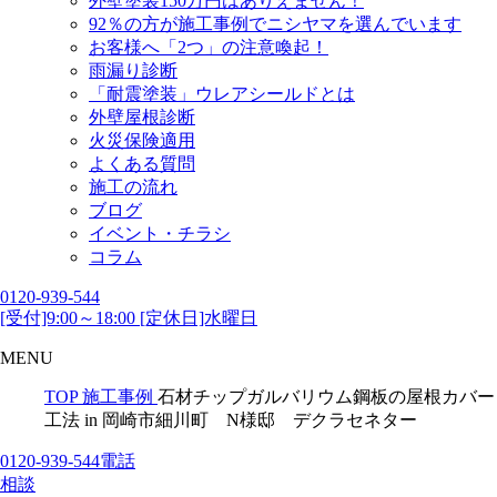
外壁塗装150万円はありえません！
92％の方が施工事例でニシヤマを選んでいます
お客様へ「2つ」の注意喚起！
雨漏り診断
「耐震塗装」ウレアシールドとは
外壁屋根診断
火災保険適用
よくある質問
施工の流れ
ブログ
イベント・チラシ
コラム
0120-939-544
[受付]9:00～18:00 [定休日]水曜日
MENU
TOP
施工事例
石材チップガルバリウム鋼板の屋根カバー
工法 in 岡崎市細川町 N様邸 デクラセネター
0120-939-544
電話
相談