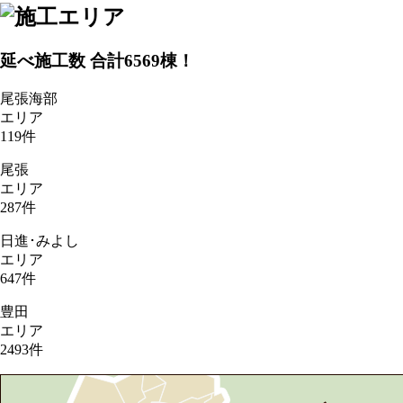
延べ施工数 合計
6569
棟！
尾張海部
エリア
119
件
尾張
エリア
287
件
日進･みよし
エリア
647
件
豊田
エリア
2493
件