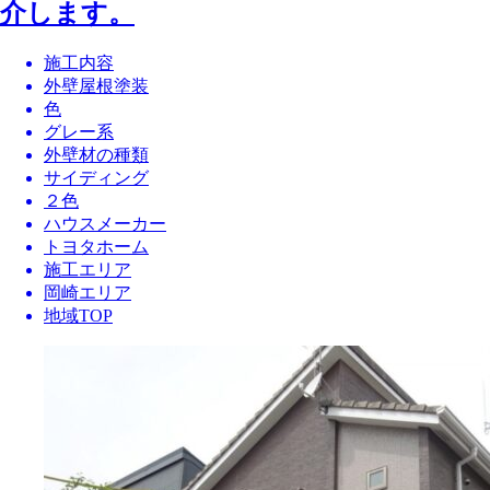
介します。
施工内容
外壁屋根塗装
色
グレー系
外壁材の種類
サイディング
２色
ハウスメーカー
トヨタホーム
施工エリア
岡崎エリア
地域TOP