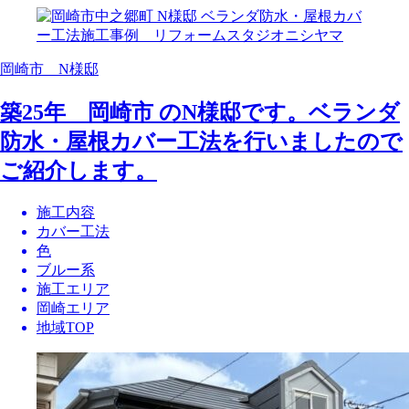
岡崎市 N様邸
築25年 岡崎市 のN様邸です。ベランダ
防水・屋根カバー工法を行いましたので
ご紹介します。
施工内容
カバー工法
色
ブルー系
施工エリア
岡崎エリア
地域TOP