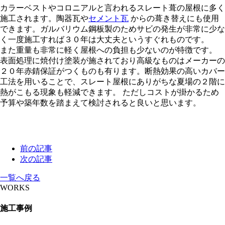
カラーベストやコロニアルと言われるスレート葺の屋根に多く
施工されます。陶器瓦や
セメント瓦
からの葺き替えにも使用
できます。ガルバリウム鋼板製のためサビの発生が非常に少な
く一度施工すれば３０年は大丈夫というすぐれものです。
また重量も非常に軽く屋根への負担も少ないのが特徴です。
表面処理に焼付け塗装が施されており高級なものはメーカーの
２０年赤錆保証がつくものも有ります。断熱効果の高いカバー
工法を用いることで、スレート屋根にありがちな夏場の２階に
熱がこもる現象も軽減できます。 ただしコストが掛かるため
予算や築年数を踏まえて検討されると良いと思います。
前の記事
次の記事
一覧へ戻る
WORKS
施工事例