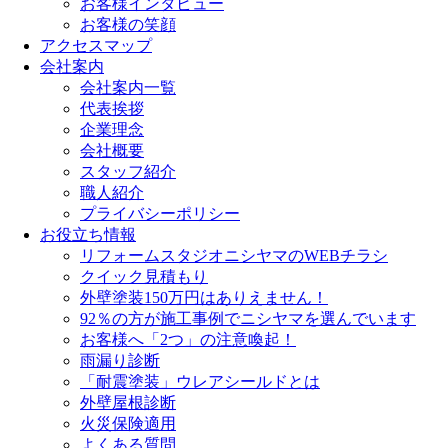
お客様インタビュー
お客様の笑顔
アクセスマップ
会社案内
会社案内一覧
代表挨拶
企業理念
会社概要
スタッフ紹介
職人紹介
プライバシーポリシー
お役立ち情報
リフォームスタジオニシヤマのWEBチラシ
クイック見積もり
外壁塗装150万円はありえません！
92％の方が施工事例でニシヤマを選んでいます
お客様へ「2つ」の注意喚起！
雨漏り診断
「耐震塗装」ウレアシールドとは
外壁屋根診断
火災保険適用
よくある質問